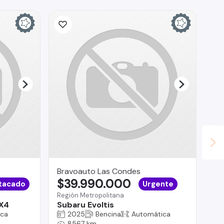
Bravoauto Las Condes
Do
$39.990.000
$
tacado
Urgente
Región Metropolitana
San
4X4
Subaru Evoltis
Do
ica
2025
Bencina
Automática
8567 km