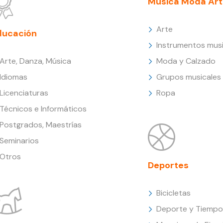
Música Moda Art
Arte
ducación
Instrumentos musi
Arte, Danza, Música
Moda y Calzado
Idiomas
Grupos musicales
Licenciaturas
Ropa
Técnicos e Informáticos
Postgrados, Maestrías
Seminarios
Otros
Deportes
Bicicletas
Deporte y Tiempo 