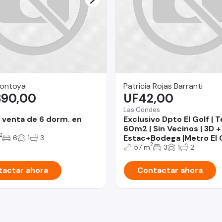
Montoya
Patricia Rojas Barranti
890,00
UF42,00
Las Condes
 venta de 6 dorm. en
Exclusivo Dpto El Golf | 
60m2 | Sin Vecinos | 3D +
2
Estac+Bodega |Metro El 
6
1
3
2
57 m
3
1
2
actar ahora
Contactar ahora