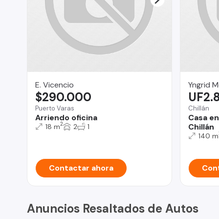
E. Vicencio
Yngrid 
$290.000
UF2.
Puerto Varas
Chillán
Arriendo oficina
Casa en
2
Chillán
18 m
2
1
140 m
Contactar ahora
Cont
Anuncios Resaltados de Autos