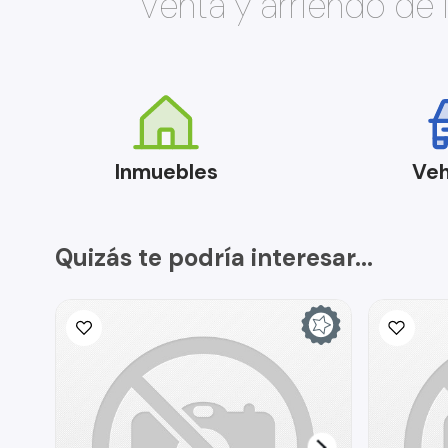
Venta y arriendo de
Inmuebles
Veh
Quizás te podría interesar...