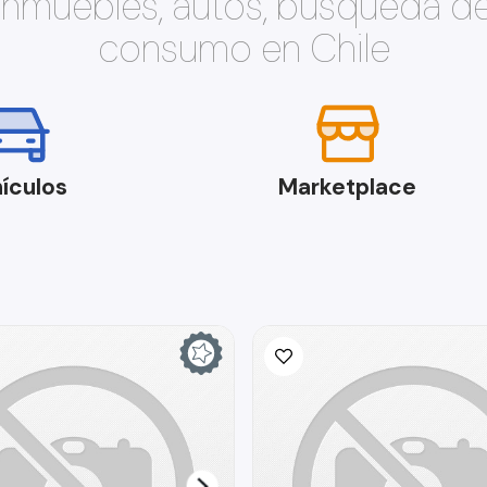
 inmuebles, autos, búsqueda d
consumo en Chile
ículos
Marketplace