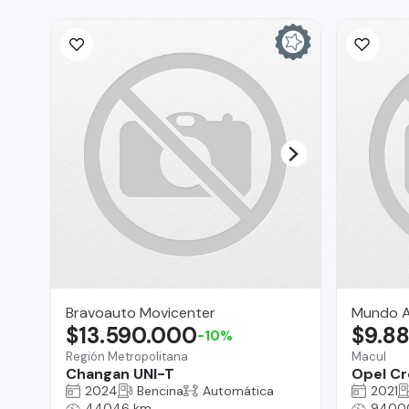
Bravoauto Movicenter
Mundo A
$13.590.000
$9.8
-10%
Región Metropolitana
Macul
Changan UNI-T
Opel Cr
2024
Bencina
Automática
2021
44046 km
9400