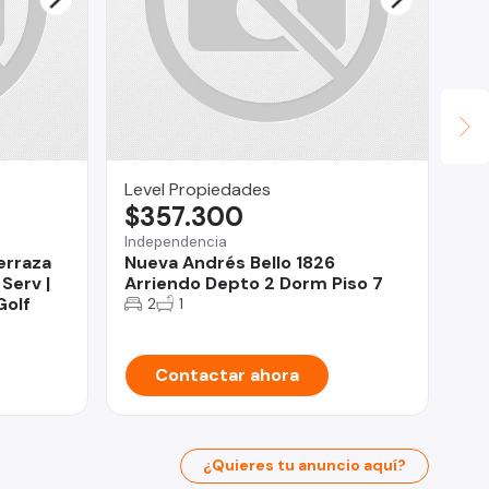
Level Propiedades
Ma
$357.300
$
Independencia
Pue
Terraza
Nueva Andrés Bello 1826
Se
 Serv |
Arriendo Depto 2 Dorm Piso 7
Co
Golf
Va
2
1
Contactar ahora
¿Quieres tu anuncio aquí?