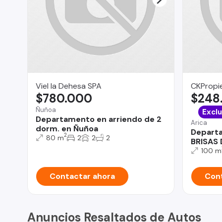
Viel la Dehesa SPA
CKPropie
$780.000
$248
Ñuñoa
Exclu
Departamento en arriendo de 2
Arica
dorm. en Ñuñoa
Depart
2
80 m
2
2
2
BRISAS 
100 m
Contactar ahora
Cont
Anuncios Resaltados de Autos