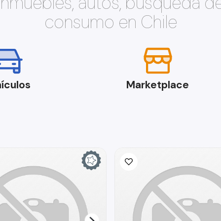
 inmuebles, autos, búsqueda d
consumo en Chile
ículos
Marketplace