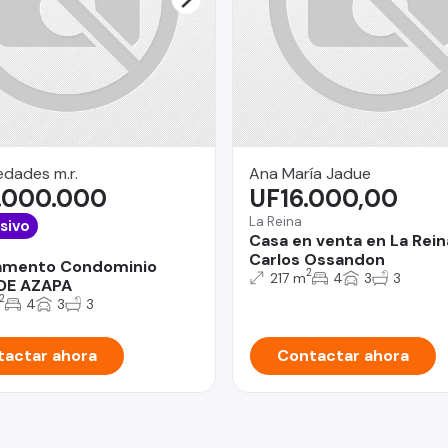
dades m.r.
Ana María Jadue
.000.000
UF16.000,00
La Reina
sivo
Casa en venta en La Rein
Carlos Ossandon
amento Condominio
2
217 m
4
3
3
DE AZAPA
2
4
3
3
actar ahora
Contactar ahora