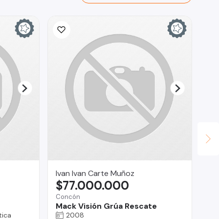
Ivan Ivan Carte Muñoz
As
$77.000.000
$
Concón
Co
Mack Visión Grúa Rescate
Ho
ica
2008