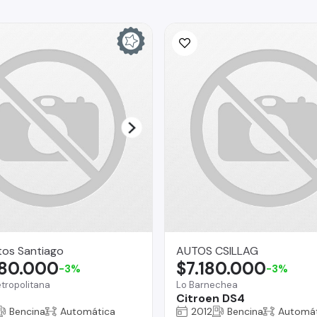
tos Santiago
AUTOS CSILLAG
680.000
$7.180.000
-3%
-3%
tropolitana
Lo Barnechea
Citroen DS4
Bencina
Automática
2012
Bencina
Automát