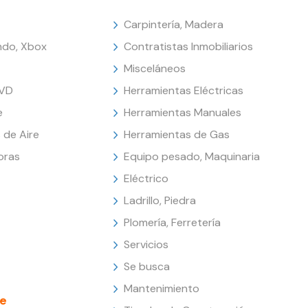
Carpintería, Madera
endo, Xbox
Contratistas Inmobiliarios
Misceláneos
DVD
Herramientas Eléctricas
e
Herramientas Manuales
 de Aire
Herramientas de Gas
oras
Equipo pesado, Maquinaria
Eléctrico
Ladrillo, Piedra
Plomería, Ferretería
Servicios
Se busca
Mantenimiento
e