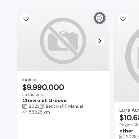
Inalcar .
$9.990.000
La Cisterna
Chevrolet Groove
2023
Bencina
Manual
Luna Au
58828 km
$10.
Región Me
other
2023