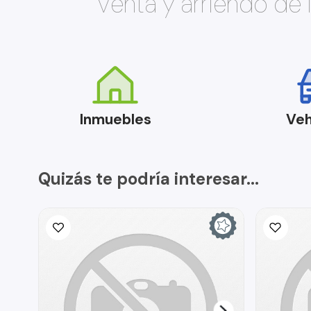
Venta y arriendo de
Inmuebles
Veh
Quizás te podría interesar...