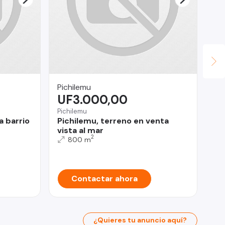
Pichilemu
Le
UF3.000,00
$
Pichilemu
Est
a barrio
Pichilemu, terreno en venta
Co
vista al mar
Do
2
800 m
Contactar ahora
¿Quieres tu anuncio aquí?