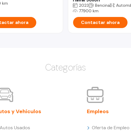
0 km
2023
Bencina
Automá
77900 km
actar ahora
Contactar ahora
Categorías
utos y Vehículos
Empleos
Autos Usados
Oferta de Empleo