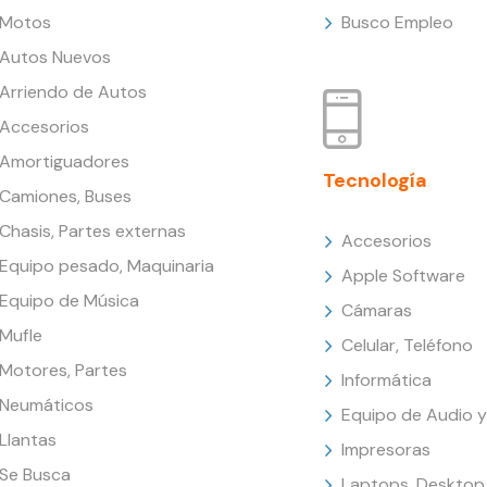
Motos
Busco Empleo
Autos Nuevos
Arriendo de Autos
Accesorios
Amortiguadores
Tecnología
Camiones, Buses
Chasis, Partes externas
Accesorios
Equipo pesado, Maquinaria
Apple Software
Equipo de Música
Cámaras
Mufle
Celular, Teléfono
Motores, Partes
Informática
Neumáticos
Equipo de Audio y
Llantas
Impresoras
Se Busca
Laptops, Desktop