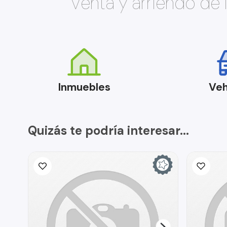
Venta y arriendo de
Inmuebles
Veh
Quizás te podría interesar...