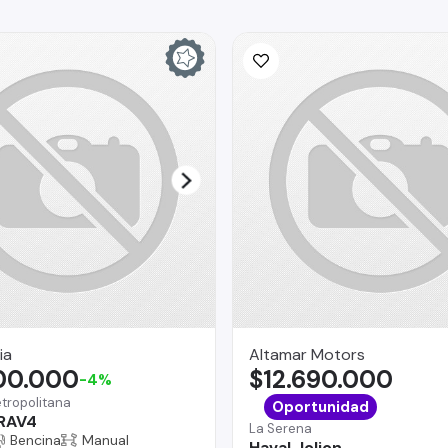
ia
Altamar Motors
500.000
$12.690.000
-4%
tropolitana
Oportunidad
 RAV4
La Serena
Bencina
Manual
Haval Jolion