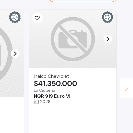
Inalco Chevrolet
$41.350.000
La Cisterna
NQR 919 Euro VI
2026
AU
$
Pro
To