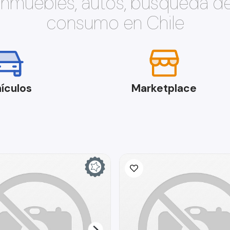
 inmuebles, autos, búsqueda d
consumo en Chile
ículos
Marketplace