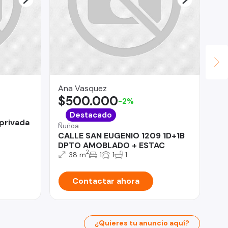
Ana Vasquez
rom
$500.000
$
-2%
Mej
Destacado
 privada
Se
Ñuñoa
Am
CALLE SAN EUGENIO 1209 1D+1B
DPTO AMOBLADO + ESTAC
2
38 m
1
1
1
Contactar ahora
¿Quieres tu anuncio aquí?