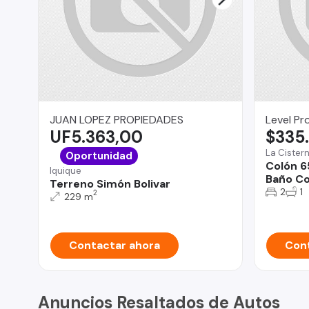
JUAN LOPEZ PROPIEDADES
Level Pr
UF5.363,00
$335
La Cister
Oportunidad
Colón 6
Iquique
Baño Co
Terreno Simón Bolivar
2
1
2
229 m
Contactar ahora
Cont
Anuncios Resaltados de Autos