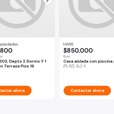
opiedades
HANS
.800
$850.000
na
Buin
503, Depto 2 Dorms Y 1
Casa aislada con piscina
n Terraza Piso 16
3
2
3
actar ahora
Contactar ahora