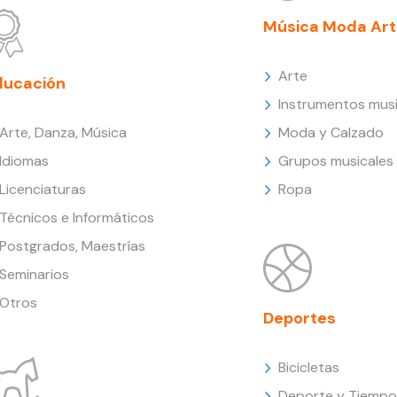
Música Moda Art
Arte
ducación
Instrumentos musi
Arte, Danza, Música
Moda y Calzado
Idiomas
Grupos musicales
Licenciaturas
Ropa
Técnicos e Informáticos
Postgrados, Maestrías
Seminarios
Otros
Deportes
Bicicletas
Deporte y Tiempo 