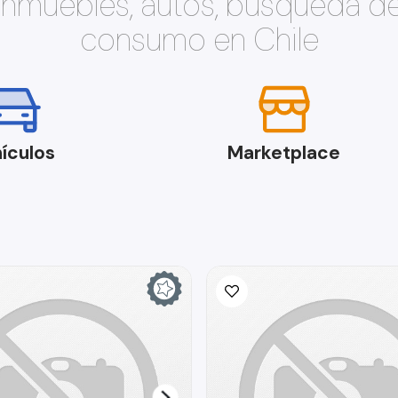
 inmuebles, autos, búsqueda d
consumo en Chile
ículos
Marketplace