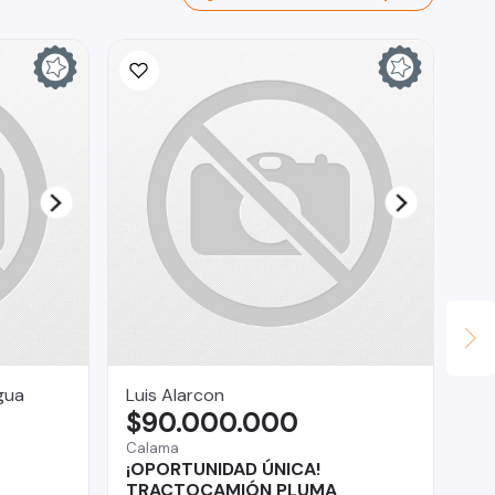
gua
Luis Alarcon
Lu
$90.000.000
$
Calama
Los
¡OPORTUNIDAD ÚNICA!
Je
TRACTOCAMIÓN PLUMA