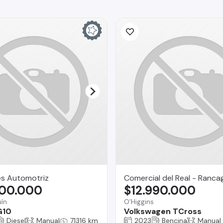
es Automotriz
Comercial del Real - Ranca
800.000
$12.990.000
ín
O'Higgins
G10
Volkswagen TCross
Diesel
Manual
71316 km
2023
Bencina
Manual