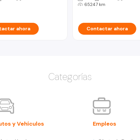
65247 km
actar ahora
Contactar ahora
Categorías
utos y Vehículos
Empleos