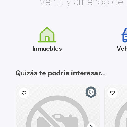
Venta y arriendo de
Inmuebles
Veh
Quizás te podría interesar...