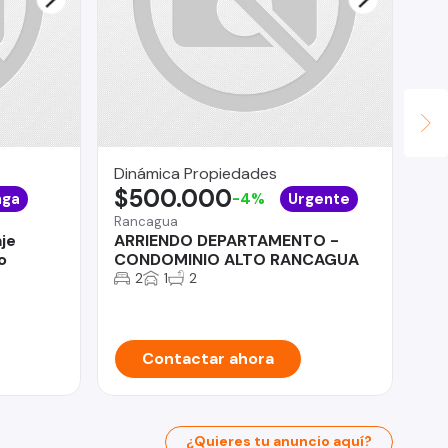
Dinámica Propiedades
IN
$500.000
VI
nga
-4%
Urgente
$
Rancagua
je
ARRIENDO DEPARTAMENTO -
Ch
o
CONDOMINIO ALTO RANCAGUA
SO
2
1
2
CO
Contactar ahora
¿Quieres tu anuncio aquí?