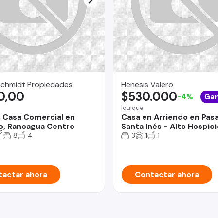
Schmidt Propiedades
Henesis Valero
0,00
$530.000
-4%
Ga
a
Iquique
 Casa Comercial en
Casa en Arriendo en Pasa
o, Rancagua Centro
Santa Inés - Alto Hospici
2
8
4
3
1
1
actar ahora
Contactar ahora