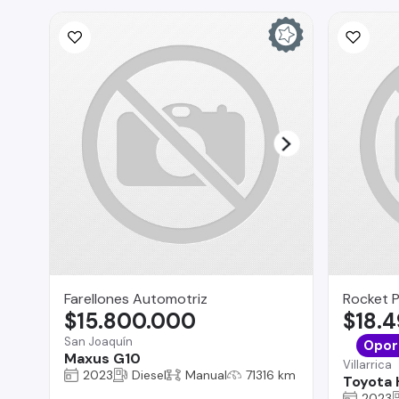
Farellones Automotriz
Rocket 
$15.800.000
$18.
San Joaquín
Opor
Maxus G10
Villarrica
2023
Diesel
Manual
71316 km
Toyota 
2023