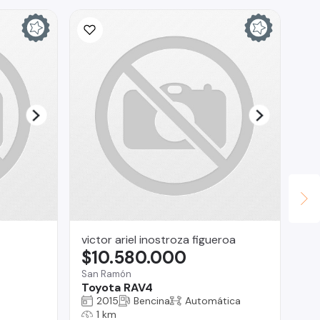
victor ariel inostroza figueroa
Luc
$10.580.000
$
San Ramón
La
Toyota RAV4
Vo
2015
Bencina
Automática
1 km