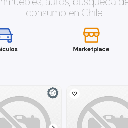
 inmuebles, autos, búsqueda d
consumo en Chile
ículos
Marketplace