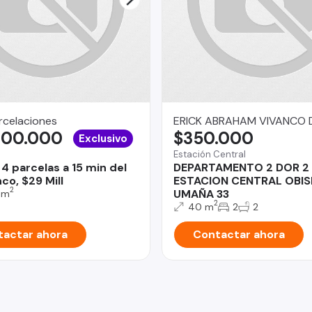
rcelaciones
ERICK ABRAHAM VIVANCO 
000.000
$350.000
Exclusivo
Estación Central
4 parcelas a 15 min del
DEPARTAMENTO 2 DOR 2
co, $29 Mill
ESTACION CENTRAL OBI
2
UMAÑA 33
 m
2
40 m
2
2
actar ahora
Contactar ahora