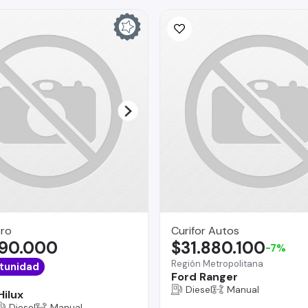
Pro
Curifor Autos
490.000
$31.880.100
-7%
Región Metropolitana
tunidad
Ford Ranger
Diesel
Manual
Hilux
Diesel
Manual