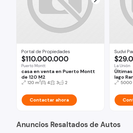
Portal de Propiedades
Sudvi Pa
$110.000.000
$29.
Puerto Montt
La Unión
casa en venta en Puerto Montt
Últimas 
de 120 M2
lago Ran
2
120 m
4
3
2
5000
Contactar ahora
Cont
Anuncios Resaltados de Autos