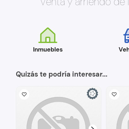
Venta y arriendo de
Inmuebles
Veh
Quizás te podría interesar...