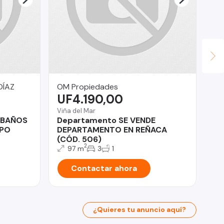
DÍAZ
OM Propiedades
Ur
UF4.190,00
$
Viña del Mar
Pro
 BAÑOS
Departamento SE VENDE
Ve
SPO
DEPARTAMENTO EN REÑACA
co
(CÓD. 506)
2
97 m
3
1
Contactar ahora
¿Quieres tu anuncio aquí?