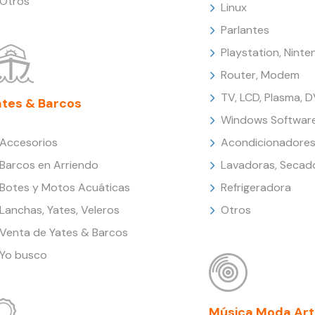
Otros
Linux
Parlantes
Playstation, Nint
Router, Modem
TV, LCD, Plasma, 
ates & Barcos
Windows Softwar
Accesorios
Acondicionadores
Barcos en Arriendo
Lavadoras, Secad
Botes y Motos Acuáticas
Refrigeradora
Lanchas, Yates, Veleros
Otros
Venta de Yates & Barcos
Yo busco
Música Moda Art