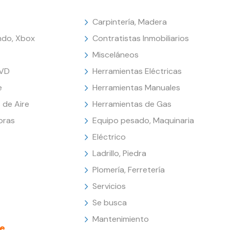
Carpintería, Madera
endo, Xbox
Contratistas Inmobiliarios
Misceláneos
DVD
Herramientas Eléctricas
e
Herramientas Manuales
 de Aire
Herramientas de Gas
oras
Equipo pesado, Maquinaria
Eléctrico
Ladrillo, Piedra
Plomería, Ferretería
Servicios
Se busca
Mantenimiento
e