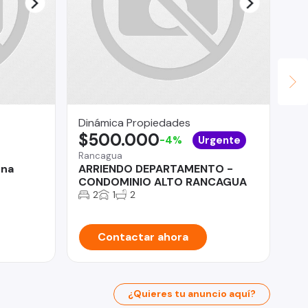
Dinámica Propiedades
Pe
$500.000
U
-4%
Urgente
Rancagua
Ra
ena
ARRIENDO DEPARTAMENTO -
RA
CONDOMINIO ALTO RANCAGUA
2
1
2
Contactar ahora
¿Quieres tu anuncio aquí?