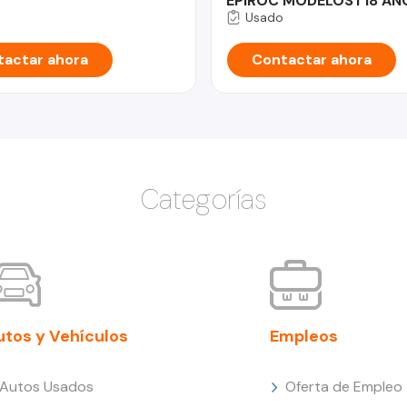
EPIROC MODELOST18 AÑ
Usado
actar ahora
Contactar ahora
Categorías
utos y Vehículos
Empleos
Autos Usados
Oferta de Empleo