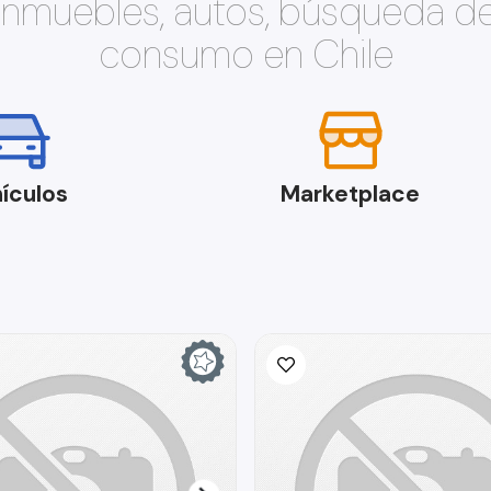
 inmuebles, autos, búsqueda d
consumo en Chile
ículos
Marketplace