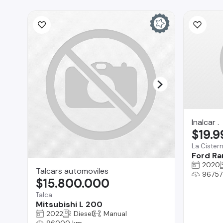
Inalcar .
$19.
La Cister
Ford Ra
2020
Talcars automoviles
96757
$15.800.000
Talca
Mitsubishi L 200
2022
Diesel
Manual
96000 km