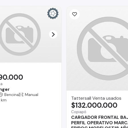
990.000
na
nger
Bencina
Manual
Tattersall Venta usados
 km
$132.000.000
Copiapó
CARGADOR FRONTAL BA
PERFIL OPERATIVO MARC