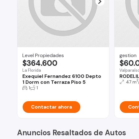
Level Propiedades
gestion
$364.600
$60.
La Florida
Valparaís
Exequiel Fernandez 6100 Depto
RODELI
2
1 Dorm con Terraza Piso 5
47 m
1
1
Contactar ahora
Cont
Anuncios Resaltados de Autos