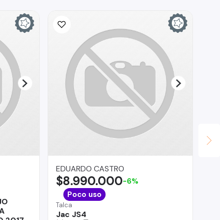
EDUARDO CASTRO
Co
$8.990.000
$
-6%
O'H
Poco uso
JO
ZX
Talca
A
Jac JS4