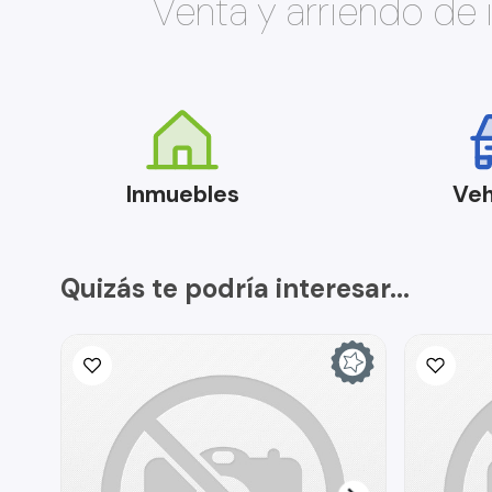
Venta y arriendo de
Inmuebles
Veh
Quizás te podría interesar...