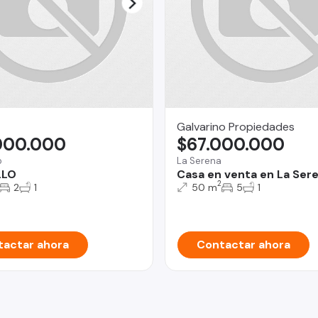
Galvarino Propiedades
000.000
$67.000.000
o
La Serena
LLO
Casa en venta en La Ser
2
2
1
50 m
5
1
actar ahora
Contactar ahora