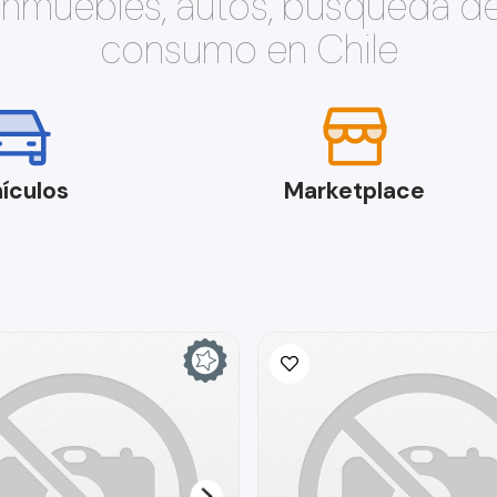
 inmuebles, autos, búsqueda d
consumo en Chile
ículos
Marketplace