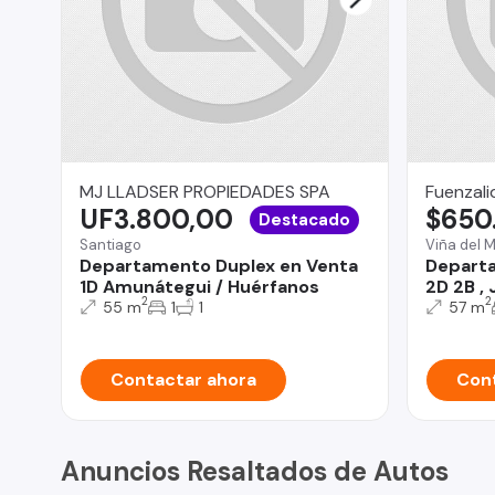
MJ LLADSER PROPIEDADES SPA
Fuenzali
UF3.800,00
$650
Destacado
Santiago
Viña del 
Departamento Duplex en Venta
Departa
1D Amunátegui / Huérfanos
2D 2B , 
2
2
55 m
1
1
57 m
Contactar ahora
Cont
Anuncios Resaltados de Autos