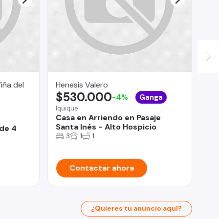
iña del
Henesis Valero
Fu
$530.000
U
-4%
Ganga
Iquique
La
Casa en Arriendo en Pasaje
De
Santa Inés - Alto Hospicio
do
de 4
3
1
1
Contactar ahora
¿Quieres tu anuncio aquí?