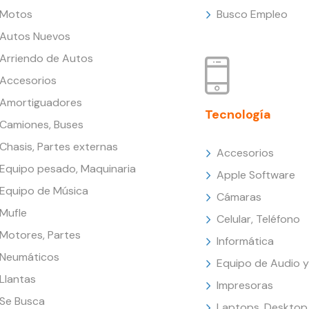
Motos
Busco Empleo
Autos Nuevos
Arriendo de Autos
Accesorios
Amortiguadores
Tecnología
Camiones, Buses
Chasis, Partes externas
Accesorios
Equipo pesado, Maquinaria
Apple Software
Equipo de Música
Cámaras
Mufle
Celular, Teléfono
Motores, Partes
Informática
Neumáticos
Equipo de Audio y
Llantas
Impresoras
Se Busca
Laptops, Desktop