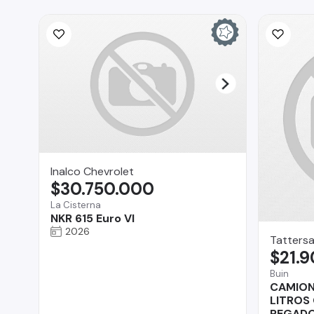
Inalco Chevrolet
$30.750.000
La Cisterna
NKR 615 Euro VI
2026
Tattersa
$21.
Buin
CAMION 
LITROS
REGADO