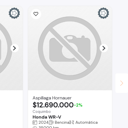
Aspillaga Hornauer
La
$12.690.000
$
-2%
Coquimbo
La 
Honda WR-V
Hy
2024
Bencina
Automática
35000 km