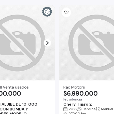
ll Venta usados
Rac Motors
900.000
$6.990.000
Providencia
ALJIBE DE 10 .000
Chery Tiggo 2
 CON BOMBA Y
2022
Bencina
Manual
RES MODELO
27000 km