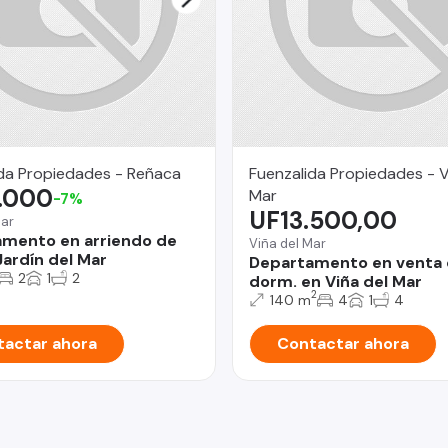
da Propiedades - Reñaca
Fuenzalida Propiedades - V
.000
Mar
-7%
UF13.500,00
Mar
mento en arriendo de
Viña del Mar
Jardín del Mar
Departamento en venta 
2
1
2
dorm. en Viña del Mar
2
140 m
4
1
4
actar ahora
Contactar ahora