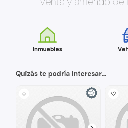
Venta y arriendo de
Inmuebles
Veh
Quizás te podría interesar...