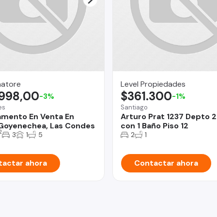
natore
Level Propiedades
.998,00
$361.300
-3%
-1%
es
Santiago
mento En Venta En
Arturo Prat 1237 Depto 
 Goyenechea, Las Condes
con 1 Baño Piso 12
2
3
1
5
2
1
actar ahora
Contactar ahora