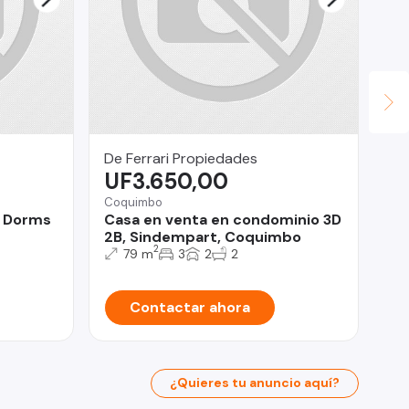
De Ferrari Propiedades
Re
UF3.650,00
U
Coquimbo
Pro
2 Dorms
Casa en venta en condominio 3D
CA
2B, Sindempart, Coquimbo
Ma
2
79 m
3
2
2
Contactar ahora
¿Quieres tu anuncio aquí?