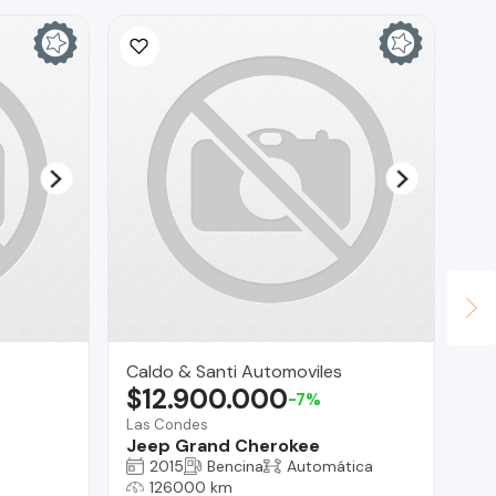
Caldo & Santi Automoviles
Ca
$12.900.000
$
-7%
Las Condes
La
Jeep Grand Cherokee
Ch
2015
Bencina
Automática
126000 km