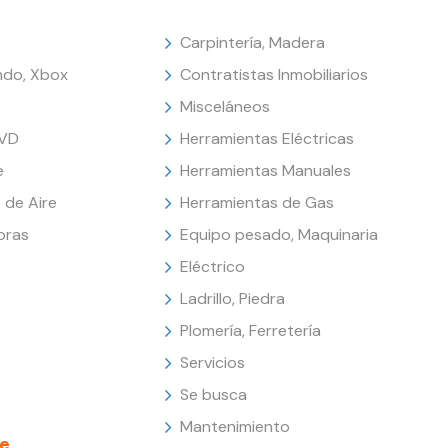
Carpintería, Madera
endo, Xbox
Contratistas Inmobiliarios
Misceláneos
DVD
Herramientas Eléctricas
e
Herramientas Manuales
 de Aire
Herramientas de Gas
oras
Equipo pesado, Maquinaria
Eléctrico
Ladrillo, Piedra
Plomería, Ferretería
Servicios
Se busca
Mantenimiento
e