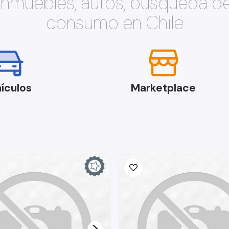
 inmuebles, autos, búsqueda d
consumo en Chile
ículos
Marketplace