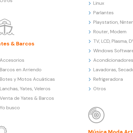
Otros
Linux
Parlantes
Playstation, Nint
Router, Modem
TV, LCD, Plasma, 
ates & Barcos
Windows Softwar
Accesorios
Acondicionadores
Barcos en Arriendo
Lavadoras, Secad
Botes y Motos Acuáticas
Refrigeradora
Lanchas, Yates, Veleros
Otros
Venta de Yates & Barcos
Yo busco
Música Moda Art