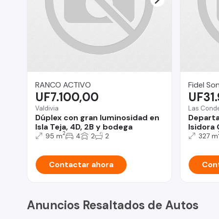
RANCO ACTIVO
Fidel So
UF7.100,00
UF31
Valdivia
Las Cond
Dúplex con gran luminosidad en
Departa
Isla Teja, 4D, 2B y bodega
Isidora
2
95 m
4
2
2
327 m
Contactar ahora
Cont
Anuncios Resaltados de Autos