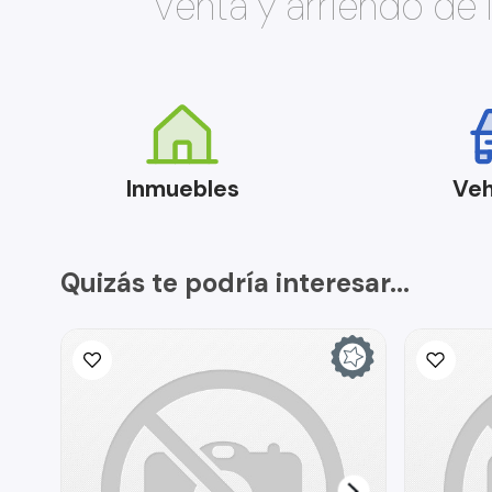
Venta y arriendo de
Inmuebles
Veh
Quizás te podría interesar...