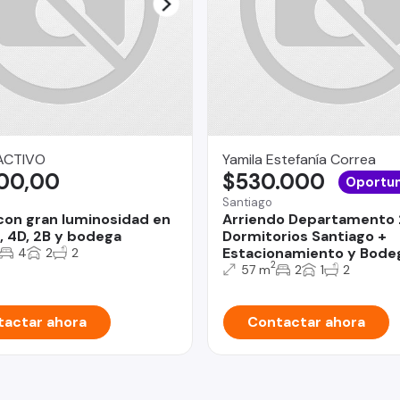
ACTIVO
Yamila Estefanía Correa
100,00
$530.000
Oportu
Santiago
con gran luminosidad en
Arriendo Departamento 
a, 4D, 2B y bodega
Dormitorios Santiago +
Estacionamiento y Bode
4
2
2
2
57 m
2
1
2
actar ahora
Contactar ahora