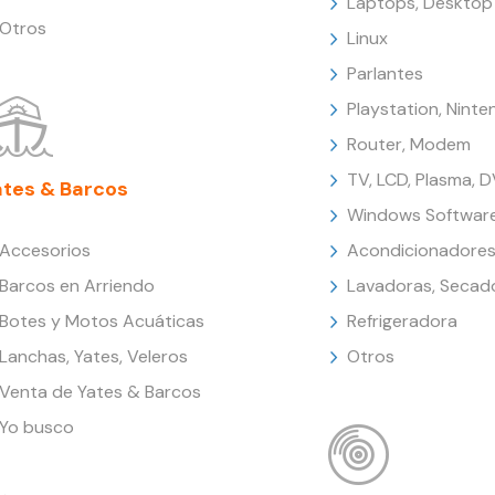
Laptops, Desktop
Otros
Linux
Parlantes
Playstation, Nint
Router, Modem
TV, LCD, Plasma, 
ates & Barcos
Windows Softwar
Accesorios
Acondicionadores
Barcos en Arriendo
Lavadoras, Secad
Botes y Motos Acuáticas
Refrigeradora
Lanchas, Yates, Veleros
Otros
Venta de Yates & Barcos
Yo busco