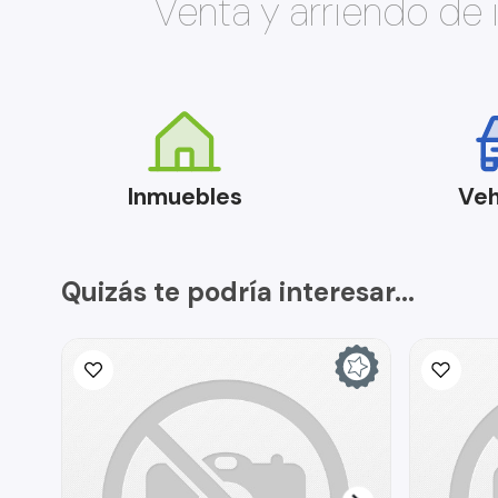
Venta y arriendo de
Inmuebles
Veh
Quizás te podría interesar...