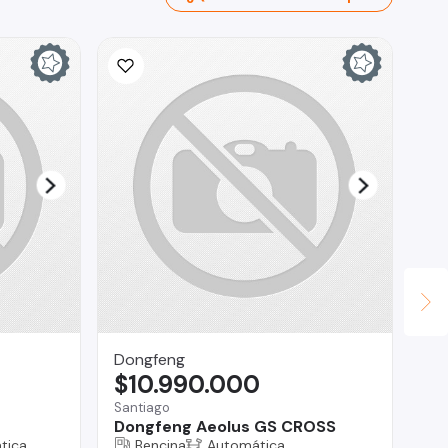
Ina
$
La 
Ch
Dongfeng
$10.990.000
Santiago
Dongfeng Aeolus GS CROSS
tica
Bencina
Automática