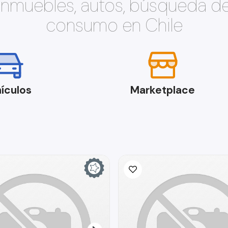
 inmuebles, autos, búsqueda d
consumo en Chile
ículos
Marketplace