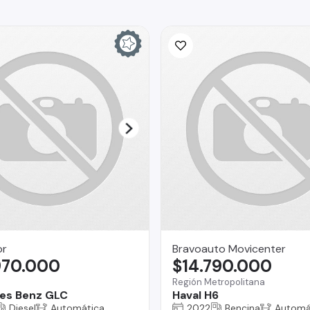
or
Bravoauto Movicenter
970.000
$14.790.000
Región Metropolitana
es Benz GLC
Haval H6
Diesel
Automática
2022
Bencina
Automá