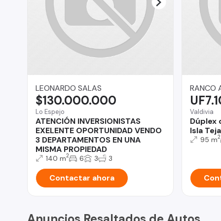
LEONARDO SALAS
RANCO 
$130.000.000
UF7.
Lo Espejo
Valdivia
ATENCIÓN INVERSIONISTAS
Dúplex 
EXELENTE OPORTUNIDAD VENDO
Isla Tej
2
3 DEPARTAMENTOS EN UNA
95 m
MISMA PROPIEDAD
2
140 m
6
3
3
Contactar ahora
Cont
Anuncios Resaltados de Autos