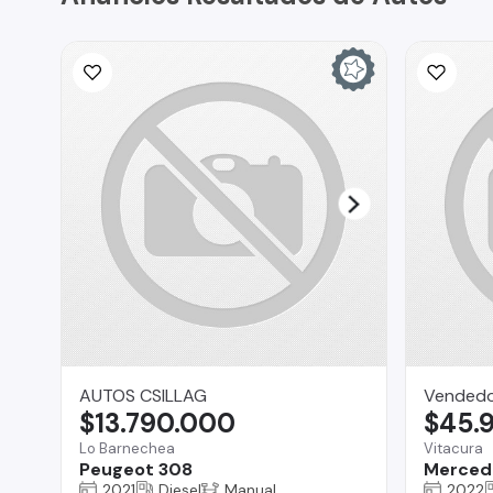
AUTOS CSILLAG
Vended
$13.790.000
$45.
Lo Barnechea
Vitacura
Peugeot 308
Merced
2021
Diesel
Manual
2022