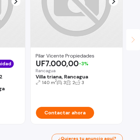
Pilar Vicente Propiedades
Ur
UF7.000,00
U
nidad
-3%
Rancagua
San
2
Villa triana, Rancagua
De
2
EN
140 m
3
2
3
ga
- 
Contactar ahora
¿Quieres tu anuncio aquí?