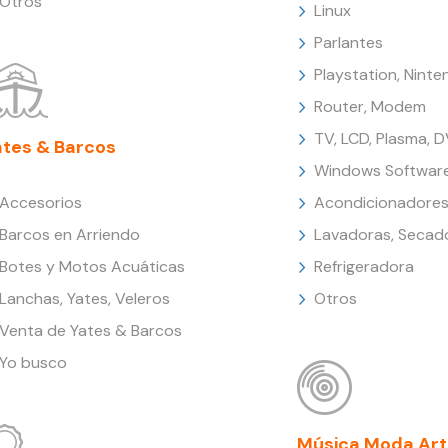
Otros
Linux
Parlantes
Playstation, Nint
Router, Modem
TV, LCD, Plasma, 
ates & Barcos
Windows Softwar
Accesorios
Acondicionadores
Barcos en Arriendo
Lavadoras, Secad
Botes y Motos Acuáticas
Refrigeradora
Lanchas, Yates, Veleros
Otros
Venta de Yates & Barcos
Yo busco
Música Moda Art