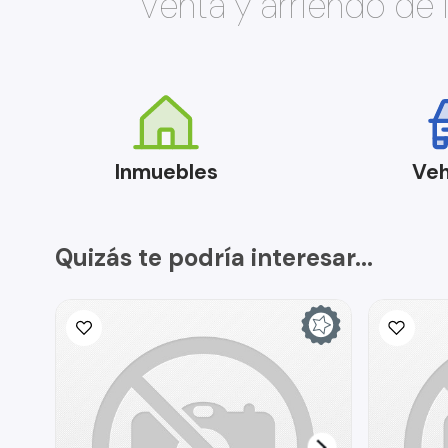
Venta y arriendo de
Inmuebles
Veh
Quizás te podría interesar...