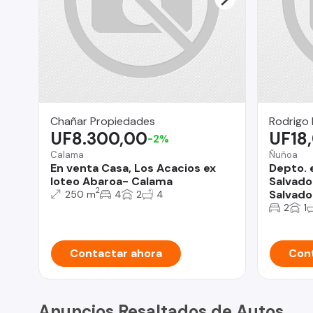
Chañar Propiedades
Rodrigo
UF8.300,00
UF18
-2%
Calama
Ñuñoa
En venta Casa, Los Acacios ex
Depto. 
loteo Abaroa- Calama
Salvador
2
Salvado
250 m
4
2
4
2
1
Contactar ahora
Cont
Anuncios Resaltados de Autos