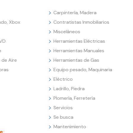
Carpintería, Madera
endo, Xbox
Contratistas Inmobiliarios
Misceláneos
DVD
Herramientas Eléctricas
e
Herramientas Manuales
 de Aire
Herramientas de Gas
oras
Equipo pesado, Maquinaria
Eléctrico
Ladrillo, Piedra
Plomería, Ferretería
Servicios
Se busca
Mantenimiento
e