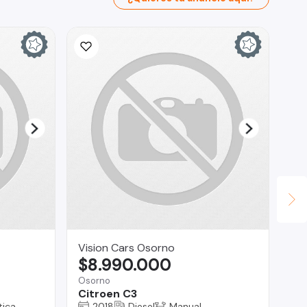
Vision Cars Osorno
Se
$8.990.000
$
Osorno
San
Citroen C3
Ha
ica
2018
Diesel
Manual