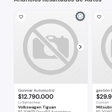
Gonmar Automotriz
gestión 
$12.790.000
$29.
Lo Barnechea
Concón
Volkswagen Tiguan
Mitsubi
2018
Diesel
Automática
2026