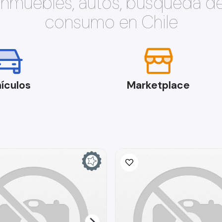
 inmuebles, autos, búsqueda d
consumo en Chile
ículos
Marketplace