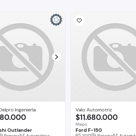
Delpro Ingeniería
Valo Automotriz
980.000
$11.680.000
Maipú
shi Outlander
Ford F-150
Bencina
Automática
2012
Bencina
Automát