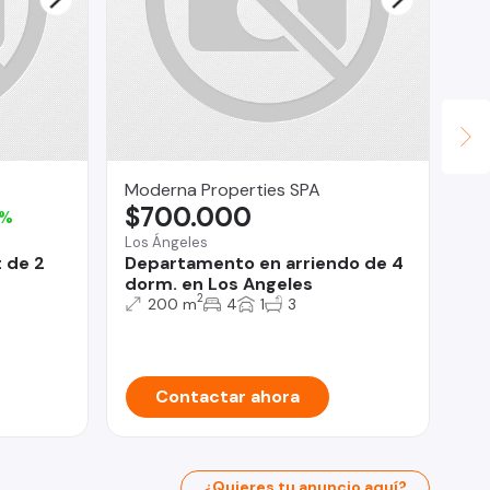
Moderna Properties SPA
La
$700.000
U
8%
Los Ángeles
Lo 
 de 2
Departamento en arriendo de 4
De
dorm. en Los Angeles
do
2
200 m
4
1
3
Contactar ahora
¿Quieres tu anuncio aquí?