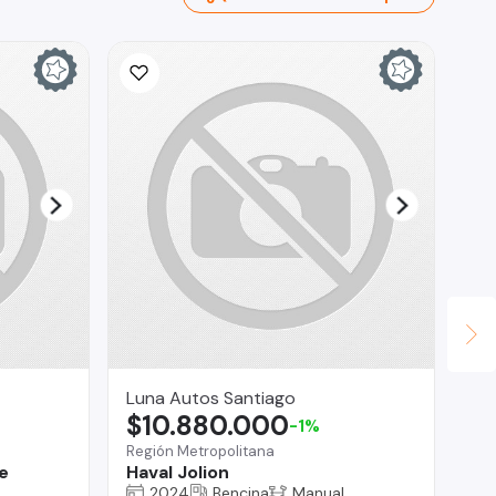
Luna Autos Santiago
Fa
$10.880.000
$
-1%
Región Metropolitana
San
e
Haval Jolion
Gr
2024
Bencina
Manual