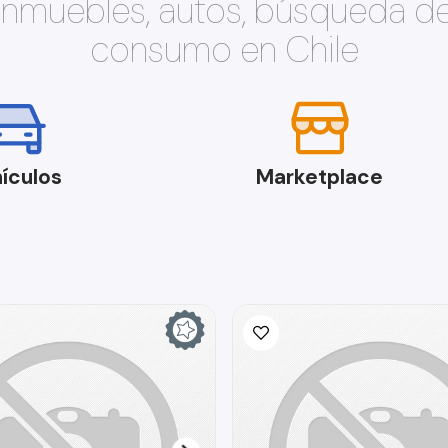
 inmuebles, autos, búsqueda d
consumo en Chile
ículos
Marketplace