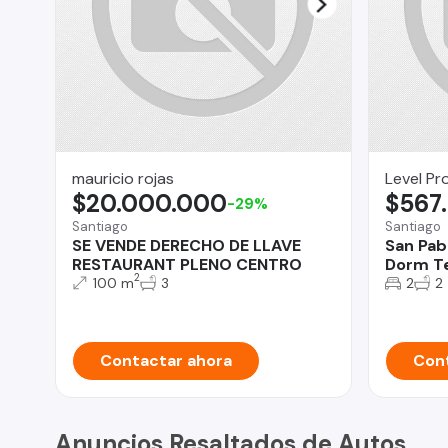
mauricio rojas
Level Pr
$20.000.000
$567
-29%
Santiago
Santiago
SE VENDE DERECHO DE LLAVE
San Pab
RESTAURANT PLENO CENTRO
Dorm Te
2
100 m
3
2
2
Contactar ahora
Cont
Anuncios Resaltados de Autos