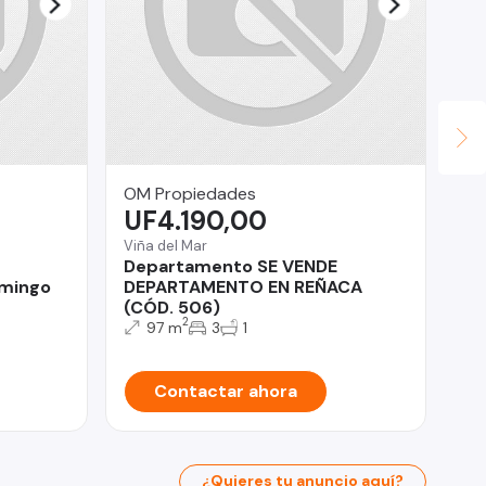
OM Propiedades
OM
UF4.190,00
$
Viña del Mar
Co
Departamento SE VENDE
De
omingo
DEPARTAMENTO EN REÑACA
DE
(CÓD. 506)
MO
2
97 m
3
1
Contactar ahora
¿Quieres tu anuncio aquí?