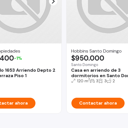
opiedades
Hobbins Santo Domingo
.400
$950.000
-1%
Santo Domingo
lo 1653 Arriendo Depto 2
Casa en arriendo de 3
rraza Piso 1
dormitorios en Santo D
2
120 m
3
3
2
actar ahora
Contactar ahora