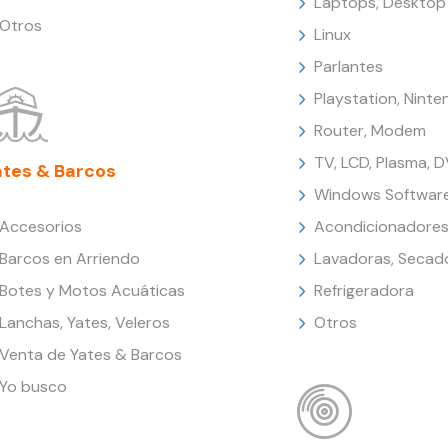
Laptops, Desktop
Otros
Linux
Parlantes
Playstation, Nint
Router, Modem
TV, LCD, Plasma, 
ates & Barcos
Windows Softwar
Accesorios
Acondicionadores
Barcos en Arriendo
Lavadoras, Secad
Botes y Motos Acuáticas
Refrigeradora
Lanchas, Yates, Veleros
Otros
Venta de Yates & Barcos
Yo busco