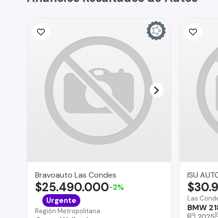
Bravoauto Las Condes
ISU AUT
$25.490.000
$30.
-2%
Las Cond
Urgente
BMW 21
Región Metropolitana
2025