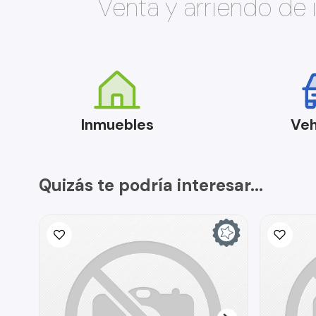
Venta y arriendo de
Inmuebles
Veh
Quizás te podría interesar...