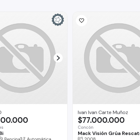
O
Ivan Ivan Carte Muñoz
900.000
$77.000.000
es
Concón
8i
Mack Visión Grúa Rescat
Bencina
Automática
2008