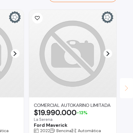
COMERCIAL AUTOKARINO LIMITADA
Ma
$19.990.000
$
-13%
La Serena
Reg
Ford Maverick
ZS
tica
2022
Bencina
Automática