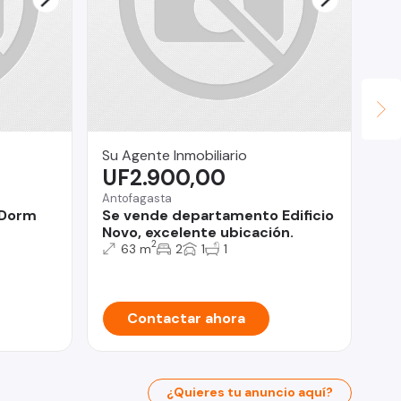
Su Agente Inmobiliario
Ca
UF2.900,00
$
Antofagasta
San
 Dorm
Se vende departamento Edificio
OF
Novo, excelente ubicación.
2
63 m
2
1
1
Contactar ahora
¿Quieres tu anuncio aquí?