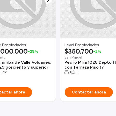
e Propiedades
Level Propiedades
.000.000
$350.700
-28%
-2%
ntt
San Miguel
arriba de Valle Volcanes,
Pedro Mira 1028 Depto 1
 25 porciento y superior
con Terraza Piso 17
2
0 m
1
1
actar ahora
Contactar ahora