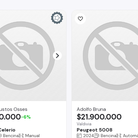
Bustos Osses
Adolfo Bruna
00.000
$21.900.000
-6%
Valdivia
Celerio
Peugeot 5008
Bencina
Manual
2024
Bencina
Automá