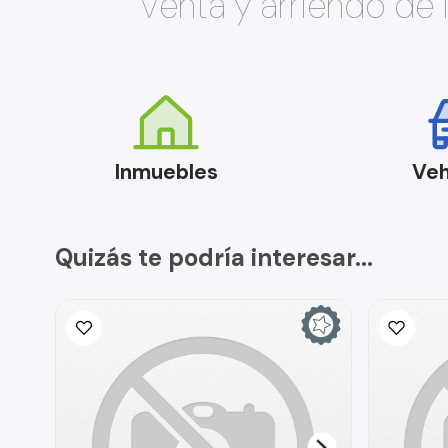
Venta y arriendo de
Inmuebles
Veh
Quizás te podría interesar...