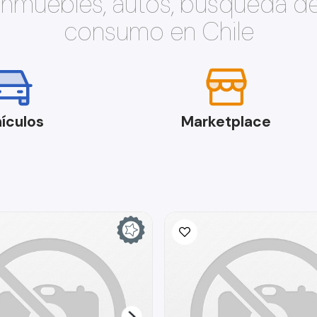
 inmuebles, autos, búsqueda d
consumo en Chile
ículos
Marketplace