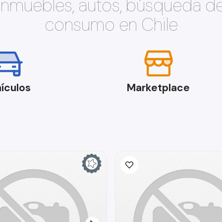
 inmuebles, autos, búsqueda d
consumo en Chile
ículos
Marketplace