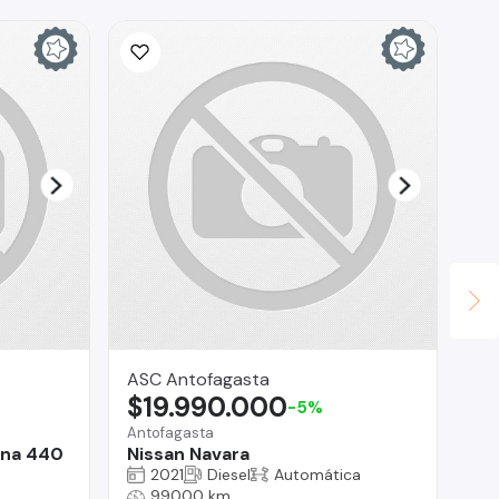
ASC Antofagasta
Lu
$19.990.000
$
-5%
Antofagasta
Los
iena 440
Nissan Navara
Je
2021
Diesel
Automática
99000 km