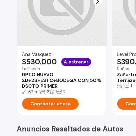
Ana Vasquez
Level Pr
$530.000
$390
A estrenar
La Florida
Ñuñoa
DPTO NUEVO
Zañartu
2D+2B+ESTC+BODEGA CON 50%
Terraza 
DSCTO PRIMER
1
1
2
62 m
2
1
2
Contactar ahora
Cont
Anuncios Resaltados de Autos