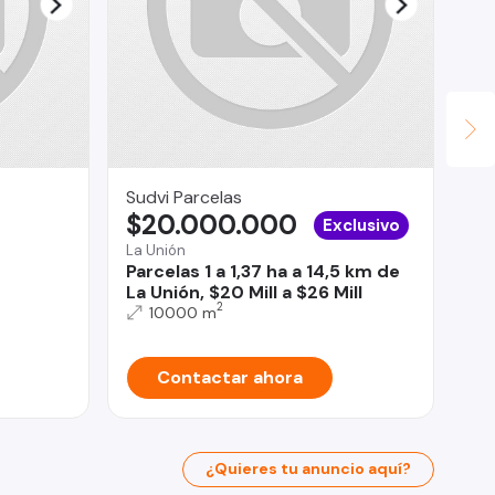
Sudvi Parcelas
Ab
$20.000.000
U
Exclusivo
La Unión
Rec
Parcelas 1 a 1,37 ha a 14,5 km de
Lo
La Unión, $20 Mill a $26 Mill
55
2
10000 m
Contactar ahora
¿Quieres tu anuncio aquí?