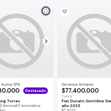
 Autos SPA
Servicios Antares
980.000
$77.400.000
Destacado
Curicó
ng Torres
Fiat Ducato Giottiline S
año 2025
Bencina
Automática
 km
2025