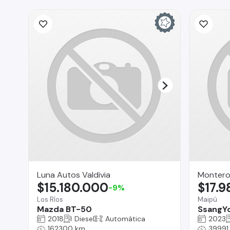
Luna Autos Valdivia
Montero
$15.180.000
$17.
-9%
Los Ríos
Maipú
Mazda BT-50
SsangYo
2018
Diesel
Automática
2023
162300 km
39991