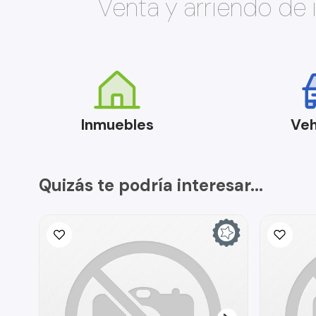
Venta y arriendo de
Inmuebles
Veh
Quizás te podría interesar...