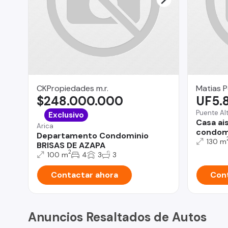
CKPropiedades m.r.
Matias P
$248.000.000
UF5.
Puente Al
Exclusivo
Casa ai
Arica
condomi
Departamento Condominio
130 m
BRISAS DE AZAPA
2
100 m
4
3
3
Contactar ahora
Cont
Anuncios Resaltados de Autos