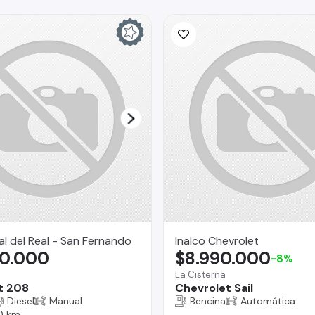
l del Real - San Fernando
Inalco Chevrolet
90.000
$8.990.000
-8%
La Cisterna
t 208
Chevrolet Sail
Diesel
Manual
Bencina
Automática
0 km