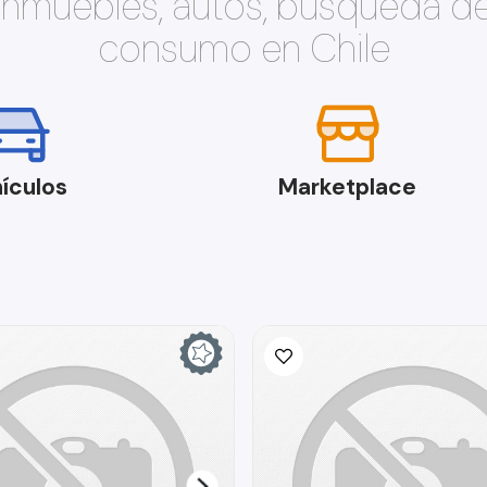
 inmuebles, autos, búsqueda d
consumo en Chile
ículos
Marketplace