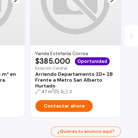
Yamila Estefanía Correa
RA
$385.000
U
Oportunidad
Estación Central
Val
5 m² en
Arriendo Departamento 2D+ 2B
Dú
ra.
Frente a Metro San Alberto
Is
Hurtado
2
47 m
2
2
Contactar ahora
¿Quieres tu anuncio aquí?