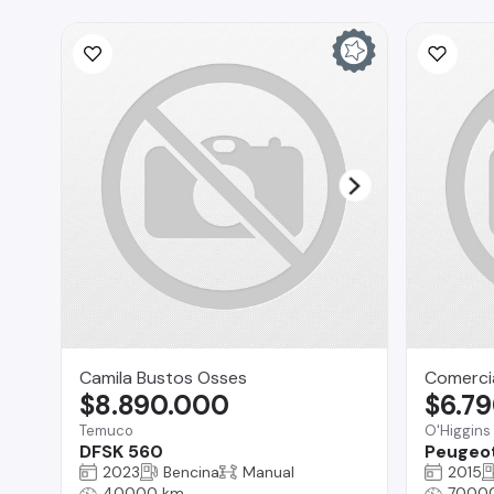
Camila Bustos Osses
Comercia
$8.890.000
$6.7
Temuco
O'Higgins
DFSK 560
Peugeo
2023
Bencina
Manual
2015
40000 km
7000