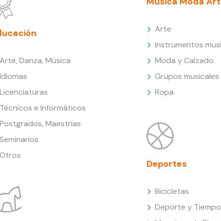
Música Moda Art
Arte
ducación
Instrumentos musi
Arte, Danza, Música
Moda y Calzado
Idiomas
Grupos musicales
Licenciaturas
Ropa
Técnicos e Informáticos
Postgrados, Maestrías
Seminarios
Otros
Deportes
Bicicletas
Deporte y Tiempo 