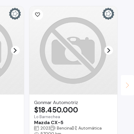
Gonmar Automotriz
Mu
$18.450.000
$
Lo Barnechea
Ma
Mazda CX-5
Ma
2023
Bencina
Automática
57000 km