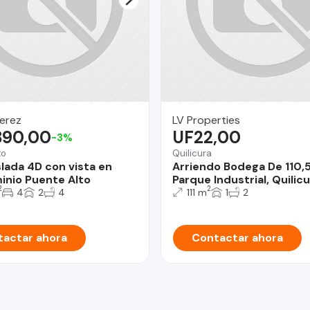
erez
LV Properties
890,00
UF22,00
-3%
to
Quilicura
slada 4D con vista en
Arriendo Bodega De 110,
nio Puente Alto
Parque Industrial, Quilicu
2
2
4
2
4
111 m
1
2
actar ahora
Contactar ahora