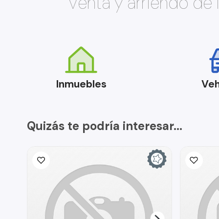
Venta y arriendo de
Inmuebles
Veh
Quizás te podría interesar...