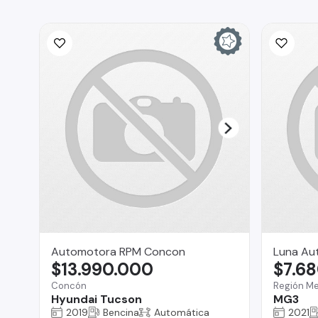
Automotora RPM Concon
Luna Au
$13.990.000
$7.6
Concón
Región Me
Hyundai Tucson
MG3
2019
Bencina
Automática
2021