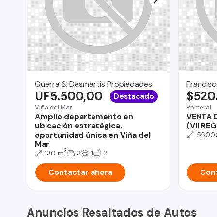
Guerra & Desmartis Propiedades
Francisc
UF5.500,00
$520
Destacado
Viña del Mar
Romeral
Amplio departamento en
VENTA 
ubicación estratégica,
(VII RE
oportunidad única en Viña del
5500
Mar
2
130 m
3
1
2
Contactar ahora
Cont
Anuncios Resaltados de Autos