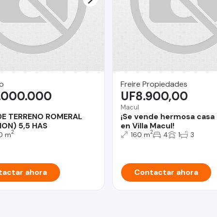
o
Freire Propiedades
.000.000
UF8.900,00
Macul
DE TERRENO ROMERAL
¡Se vende hermosa casa
GION) 5,5 HAS
en Villa Macul!
2
2
0 m
160 m
4
1
3
actar ahora
Contactar ahora