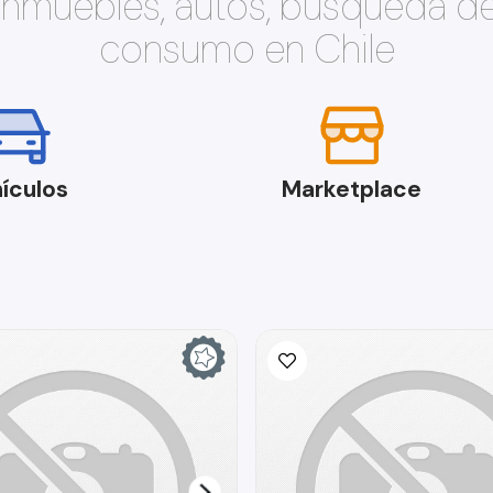
 inmuebles, autos, búsqueda d
consumo en Chile
ículos
Marketplace