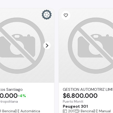
tos Santiago
GESTION AUTOMOTRIZ LIM
80.000
$6.800.000
-4%
tropolitana
Puerto Montt
Peugeot 301
Bencina
Automática
2017
Bencina
Manual