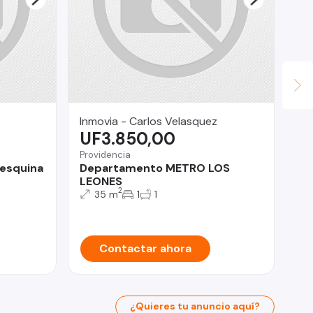
Inmovia - Carlos Velasquez
Le
UF3.850,00
$
Providencia
La 
 esquina
Departamento METRO LOS
Go
LEONES
co
2
35 m
1
1
Contactar ahora
¿Quieres tu anuncio aquí?