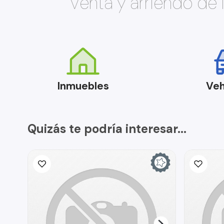
Venta y arriendo de
Inmuebles
Veh
Quizás te podría interesar...