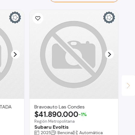
ITADA
Bravoauto Las Condes
Ca
$41.890.000
$
-1%
Región Metropolitana
La
Subaru Evoltis
Je
2025
Bencina
Automática