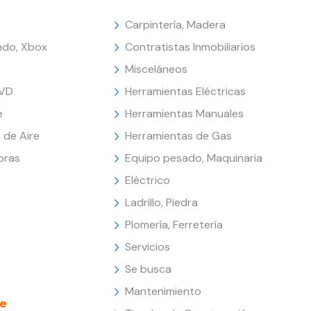
Carpintería, Madera
endo, Xbox
Contratistas Inmobiliarios
Misceláneos
DVD
Herramientas Eléctricas
e
Herramientas Manuales
 de Aire
Herramientas de Gas
oras
Equipo pesado, Maquinaria
Eléctrico
Ladrillo, Piedra
Plomería, Ferretería
Servicios
Se busca
Mantenimiento
e