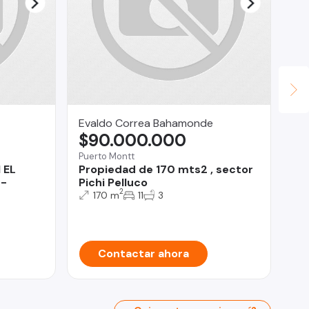
Evaldo Correa Bahamonde
Li
$90.000.000
U
Puerto Montt
 EL
Propiedad de 170 mts2 , sector
Viñ
 -
Pichi Pelluco
Ca
2
170 m
11
3
de
Contactar ahora