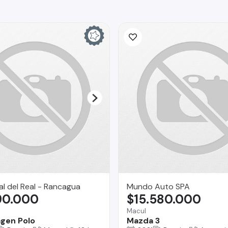
l del Real - Rancagua
Mundo Auto SPA
90.000
$15.580.000
Macul
gen Polo
Mazda 3