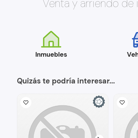
Venta y arriendo de
Inmuebles
Veh
Quizás te podría interesar...