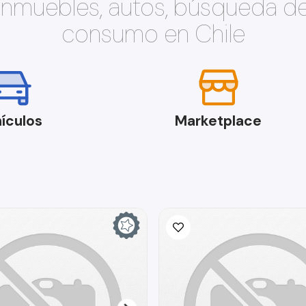
 inmuebles, autos, búsqueda d
consumo en Chile
ículos
Marketplace