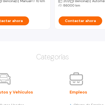
Bencina
Manual
10 km
2021
Bencina
Automát
86000 km
actar ahora
Contactar ahora
Categorías
utos y Vehículos
Empleos