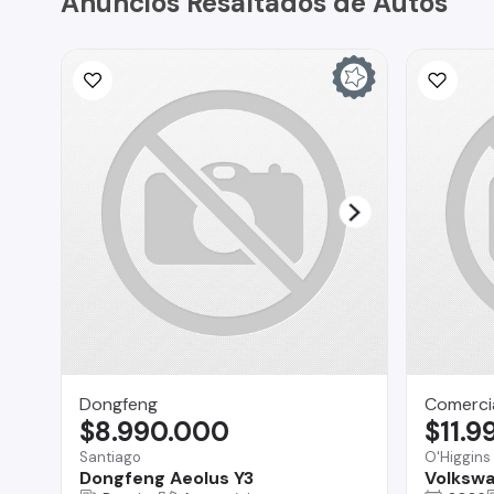
Anuncios Resaltados de Autos
Dongfeng
Comercia
$8.990.000
$11.9
Santiago
O'Higgins
Dongfeng Aeolus Y3
Volkswa