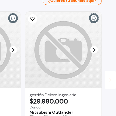
¿Quieres tu anuncio aquí?
gestión Delpro Ingeniería
Fa
$29.980.000
$
Concón
San
Mitsubishi Outlander
Ma