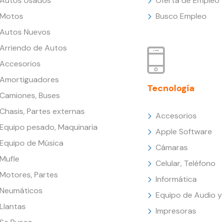
Autos Usados
Oferta de Empleo
Motos
Busco Empleo
Autos Nuevos
Arriendo de Autos
Accesorios
Amortiguadores
Tecnología
Camiones, Buses
Chasis, Partes externas
Accesorios
Equipo pesado, Maquinaria
Apple Software
Equipo de Música
Cámaras
Mufle
Celular, Teléfono
Motores, Partes
Informática
Neumáticos
Equipo de Audio y
Llantas
Impresoras