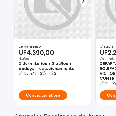
Leyla amigo
Claudia
UF4.390,00
UF2.
Ñuñoa
Valparaís
2 dormitorios + 2 baños +
DEPART
bodega + estacionamiento
EQUIPAD
2
VICTOR
56 m
2
1
2
CONTRI
2
35 m
Contactar ahora
Cont