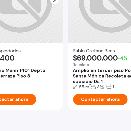
opiedades
Pablo Orellana Beas
.400
$69.000.000
-4%
Recoleta
mo Mann 1401 Depto
Amplio en tercer piso Po
erraza Piso 8
Santa Mónica Recoleta 
subsidio Ds 1
2
55 m
3
1
1
actar ahora
Contactar ahora