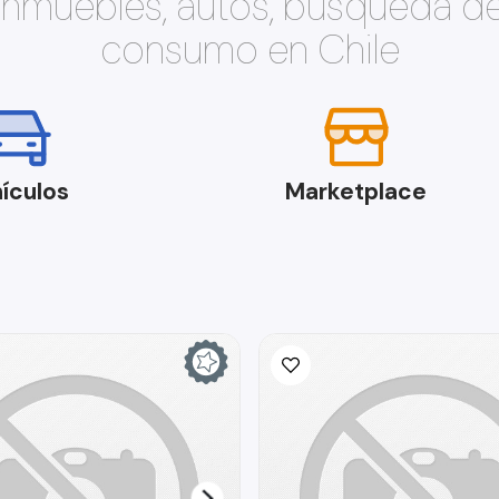
 inmuebles, autos, búsqueda d
consumo en Chile
ículos
Marketplace