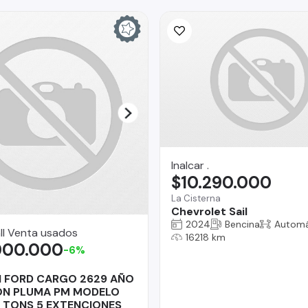
Inalcar .
$10.290.000
La Cisterna
Chevrolet Sail
2024
Bencina
Automá
ll Venta usados
16218 km
000.000
-6%
 FORD CARGO 2629 AÑO
ON PLUMA PM MODELO
10 TONS 5 EXTENCIONES