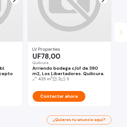
LV Properties
Ya
UF78,00
$
Quilicura
Est
bl.
Arriendo bodega c/of de 390
Ar
acepto
m2, Los Libertadores. Quilicura.
Fr
2
Hu
425 m
2
3
Contactar ahora
¿Quieres tu anuncio aquí?