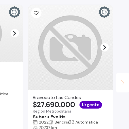
tica
Bravoauto Las Condes
Br
$27.690.000
$
Urgente
Región Metropolitana
Reg
Subaru Evoltis
Su
2022
Bencina
Automática
70737 km