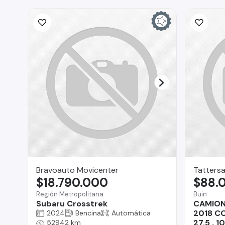
Bravoauto Movicenter
Tattersa
$18.790.000
$88.
Región Metropolitana
Buin
Subaru Crosstrek
CAMION
2018 C
2024
Bencina
Automática
27.5 , 
52942 km