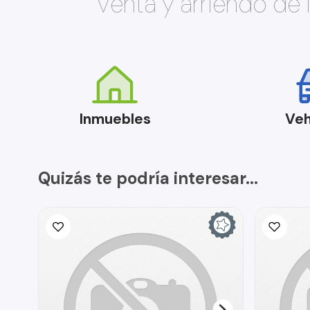
Venta y arriendo de
Inmuebles
Veh
Quizás te podría interesar...