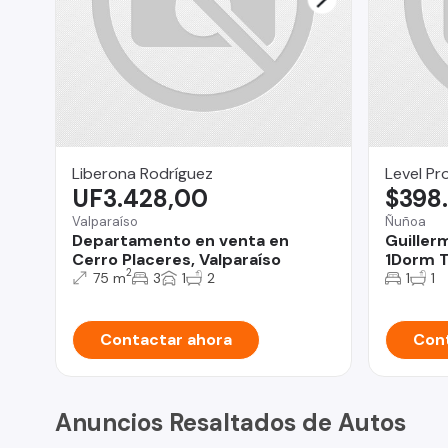
Liberona Rodríguez
Level Pr
UF3.428,00
$398
Valparaíso
Ñuñoa
Departamento en venta en
Guiller
Cerro Placeres, Valparaíso
1Dorm T
2
75 m
3
1
2
1
1
Contactar ahora
Cont
Anuncios Resaltados de Autos