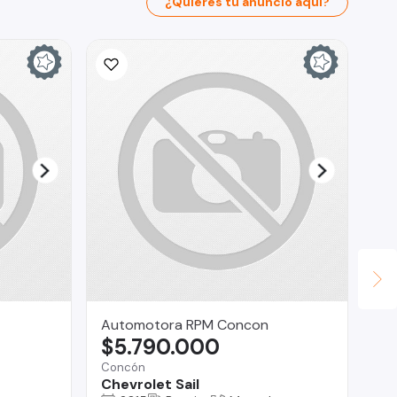
¿Quieres tu anuncio aquí?
Automotora RPM Concon
Ta
$5.790.000
$
Concón
Bui
Chevrolet Sail
CA