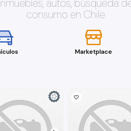
 inmuebles, autos, búsqueda d
consumo en Chile
ículos
Marketplace