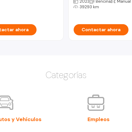
2023
Bencina
Manual
39293 km
actar ahora
Contactar ahora
Categorías
utos y Vehículos
Empleos