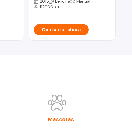
LI
2015
Bencina
Manual
RE
112000 km
EU
Contactar ahora
Mascotas