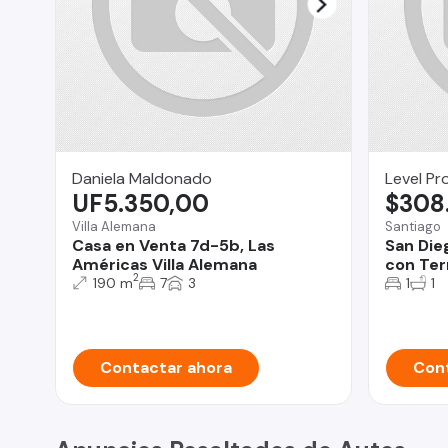
Daniela Maldonado
Level Pr
UF5.350,00
$308
Villa Alemana
Santiago
Casa en Venta 7d-5b, Las
San Die
Américas Villa Alemana
con Ter
2
190 m
7
3
1
1
Contactar ahora
Cont