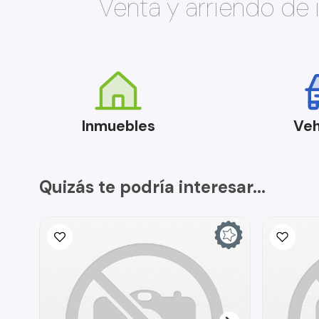
Venta y arriendo de
Inmuebles
Veh
Quizás te podría interesar...