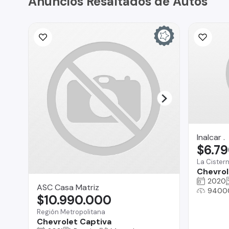
Anuncios Resaltados de Autos
Inalcar .
$6.7
La Cister
Chevrole
2020
ASC Casa Matriz
9400
$10.990.000
Región Metropolitana
Chevrolet Captiva