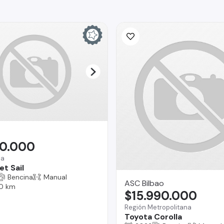
90.000
na
t Sail
Bencina
Manual
ASC Bilbao
0 km
$15.990.000
Región Metropolitana
Toyota Corolla