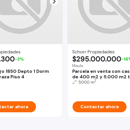
opiedades
Schorr Propiedades
.300
$295.000.000
-3%
-16
Maule
go 1850 Depto 1 Dorm
Parcela en venta con ca
raza Piso 4
de 400 m2 y 5.000 m2 t
2
5000 m
actar ahora
Contactar ahora