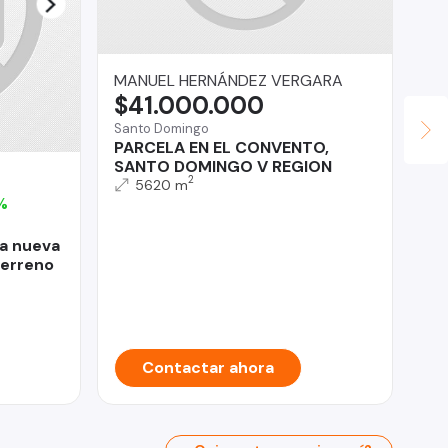
MANUEL HERNÁNDEZ VERGARA
$41.000.000
Santo Domingo
PARCELA EN EL CONVENTO,
SANTO DOMINGO V REGION
Ly
2
5620 m
U
%
Lo 
sa nueva
De
erreno
do
Contactar ahora