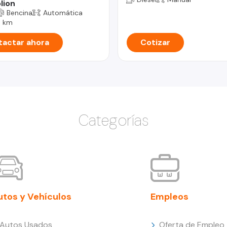
lion
Bencina
Automática
 km
actar ahora
Cotizar
Categorías
utos y Vehículos
Empleos
Autos Usados
Oferta de Empleo