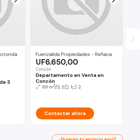
Rotonda
Fuenzalida Propiedades - Reñaca
Fu
UF6.650,00
U
Concón
Lo 
Departamento en Venta en
Ca
Concón
Ba
de 3
2
69 m
2
1
2
Contactar ahora
¿Quieres tu anuncio aquí?