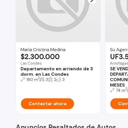
María Cristina Medina
Su Agent
$2.300.000
UF3.
Las Condes
Antofaga
Departamento en arriendo de 3
SE VEN
dorm. en Las Condes
DEPART
2
COMUNE
160 m
3
2
3
MESES
2
74 m
Contactar ahora
Cont
Anuncios Resaltados de Autos