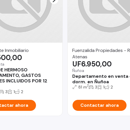
e Inmobiliario
Fuenzalida Propiedades - 
500,00
Atenas
UF6.950,00
sta
DE HERMOSO
Ñuñoa
AMENTO, GASTOS
Departamento en venta 
S INCLUIDOS POR 12
dorm. en Ñuñoa
2
81 m
3
1
2
3
1
2
actar ahora
Contactar ahora