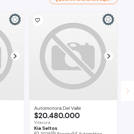
Automotora Del Valle
Xi
$20.480.000
$
Vitacura
Iqu
Kia Seltos
Fo
2025
Bencina
Automática