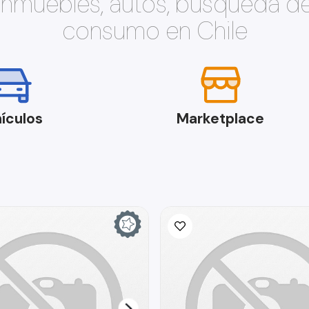
 inmuebles, autos, búsqueda d
consumo en Chile
ículos
Marketplace