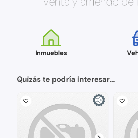
Venta y arriendo de
Inmuebles
Veh
Quizás te podría interesar...