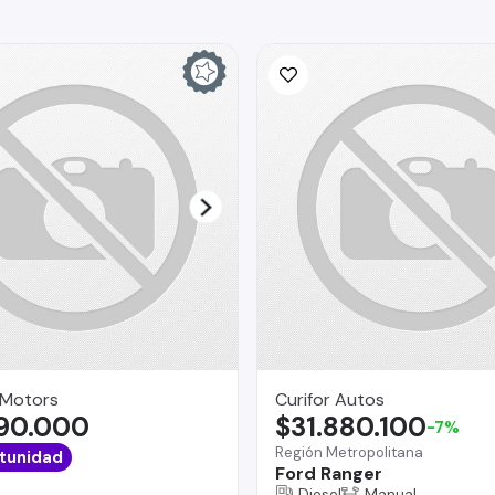
 Motors
Curifor Autos
690.000
$31.880.100
-7%
Región Metropolitana
tunidad
Ford Ranger
Diesel
Manual