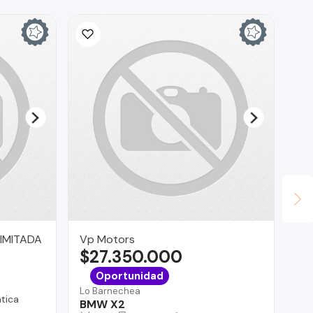
IMITADA
Vp Motors
Ta
$27.350.000
$
Co
Oportunidad
CA
Lo Barnechea
PE
tica
BMW X2
EP