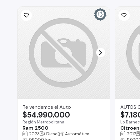
Te vendemos el Auto
AUTOS C
$54.990.000
$7.18
Región Metropolitana
Lo Barne
Ram 2500
Citroen
2023
Diesel
Automática
2012
99000 km
11800