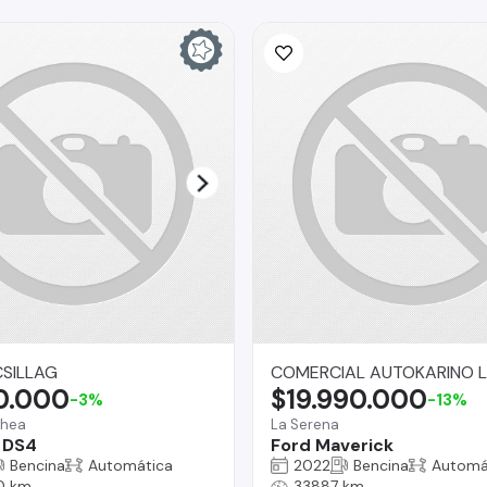
SILLAG
COMERCIAL AUTOKARINO L
0.000
$19.990.000
-3%
-13%
chea
La Serena
 DS4
Ford Maverick
Bencina
Automática
2022
Bencina
Automá
0 km
33887 km