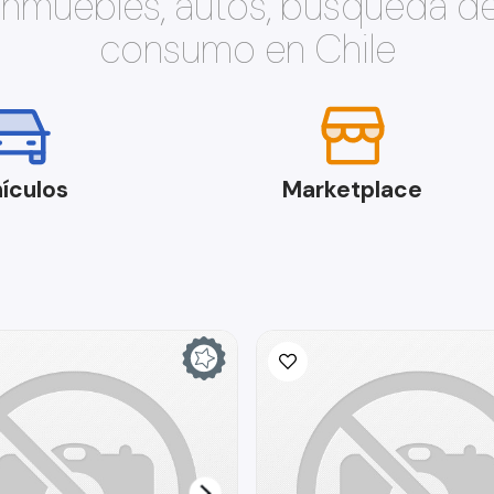
 inmuebles, autos, búsqueda d
consumo en Chile
ículos
Marketplace