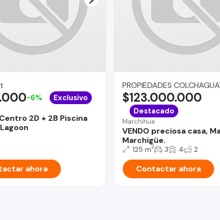
t
PROPIEDADES COLCHAGUA
.000
$123.000.000
-6%
Exclusivo
Destacado
Centro 2D + 2B Piscina
Marchihue
 Lagoon
VENDO preciosa casa, Ma
Marchigüe.
2
125 m
3
4
2
actar ahora
Contactar ahora