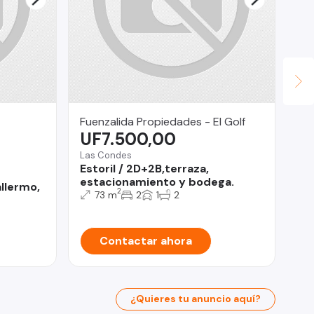
Fuenzalida Propiedades - El Golf
Re
UF7.500,00
U
Las Condes
Pro
Estoril / 2D+2B,terraza,
CA
estacionamiento y bodega.
Ma
llermo,
2
73 m
2
1
2
Contactar ahora
¿Quieres tu anuncio aquí?