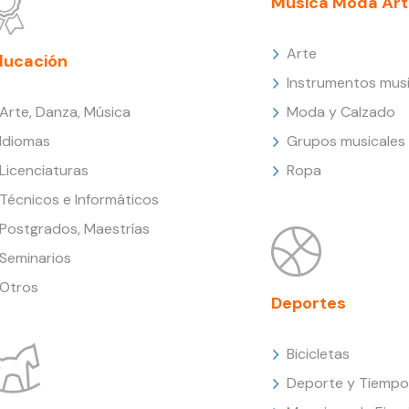
Música Moda Art
Arte
ducación
Instrumentos musi
Arte, Danza, Música
Moda y Calzado
Idiomas
Grupos musicales
Licenciaturas
Ropa
Técnicos e Informáticos
Postgrados, Maestrías
Seminarios
Otros
Deportes
Bicicletas
Deporte y Tiempo 