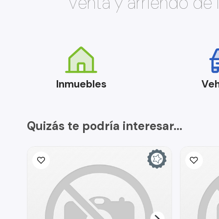
Venta y arriendo de
Inmuebles
Veh
Quizás te podría interesar...