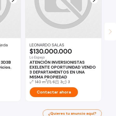
jeda
LEONARDO SALAS
Ev
$130.000.000
$
Lo Espejo
Pue
 3D3B
ATENCIÓN INVERSIONISTAS
Pr
icios.
EXELENTE OPORTUNIDAD VENDO
Pi
3 DEPARTAMENTOS EN UNA
MISMA PROPIEDAD
2
140 m
6
3
3
Contactar ahora
¿Quieres tu anuncio aquí?