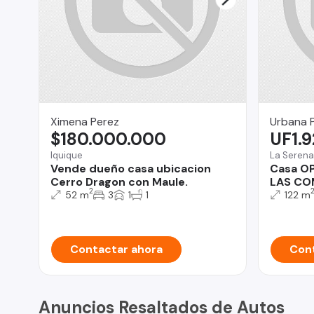
Ximena Perez
Urbana 
$180.000.000
UF1.
Iquique
La Serena
Vende dueño casa ubicacion
Casa O
Cerro Dragon con Maule.
LAS CO
2
52 m
3
1
1
122 m
Contactar ahora
Cont
Anuncios Resaltados de Autos