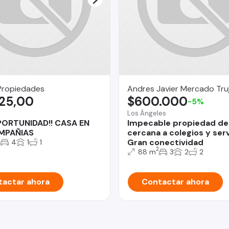
Propiedades
Andres Javier Mercado Tru
925,00
$600.000
-5%
Los Ángeles
PORTUNIDAD!! CASA EN
Impecable propiedad de
MPAÑIAS
cercana a colegios y serv
2
Gran conectividad
4
1
1
2
88 m
3
2
2
actar ahora
Contactar ahora