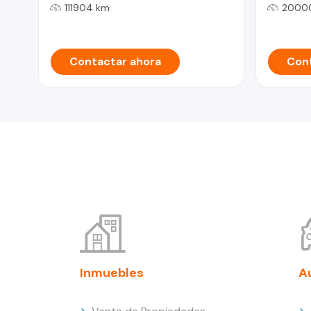
111904 km
2000
Contactar ahora
Cont
Inmuebles
A