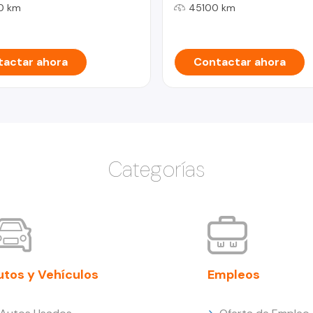
0 km
45100 km
actar ahora
Contactar ahora
Categorías
utos y Vehículos
Empleos