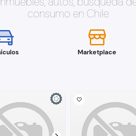
 inmuebles, autos, búsqueda d
consumo en Chile
ículos
Marketplace