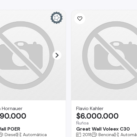
a Hornauer
Flavio Kahler
990.000
$6.000.000
o
Ñuñoa
all POER
Great Wall Voleex C30
Diesel
Automática
2018
Bencina
Automá