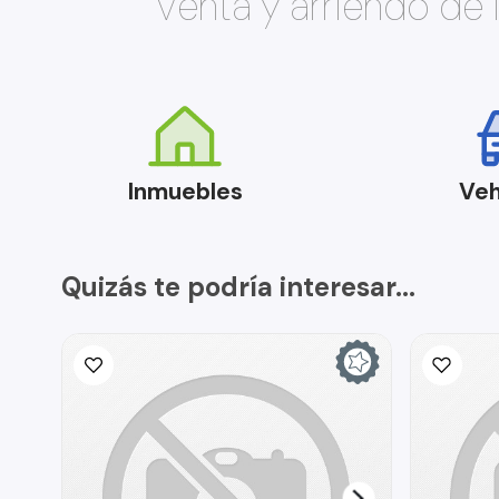
Venta y arriendo de
Inmuebles
Veh
Quizás te podría interesar...