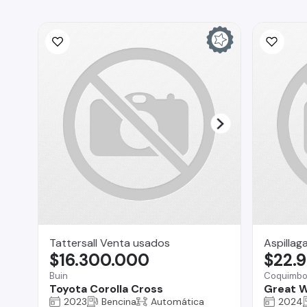
Tattersall Venta usados
Aspillag
$16.300.000
$22.
Buin
Coquimb
Toyota Corolla Cross
Great W
2023
Bencina
Automática
2024