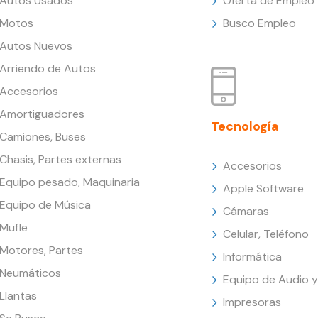
Autos Usados
Oferta de Empleo
Motos
Busco Empleo
Autos Nuevos
Arriendo de Autos
Accesorios
Amortiguadores
Tecnología
Camiones, Buses
Chasis, Partes externas
Accesorios
Equipo pesado, Maquinaria
Apple Software
Equipo de Música
Cámaras
Mufle
Celular, Teléfono
Motores, Partes
Informática
Neumáticos
Equipo de Audio y
Llantas
Impresoras