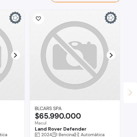
BLCARS SPA
Br
$65.990.000
$
Macul
Reg
Land Rover Defender
Su
tica
2024
Bencina
Automática