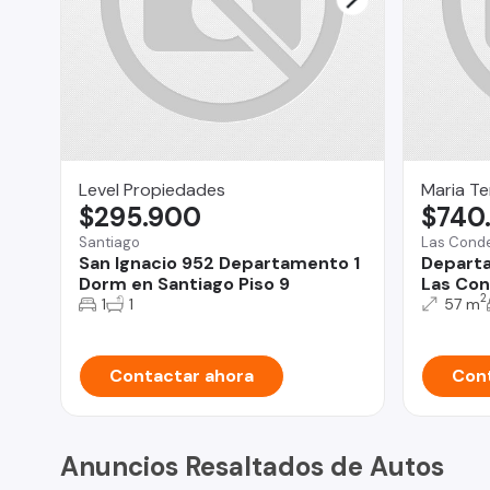
Level Propiedades
Maria Te
$295.900
$740
Santiago
Las Cond
San Ignacio 952 Departamento 1
Departa
Dorm en Santiago Piso 9
Las Co
2
1
1
57 m
Contactar ahora
Cont
Anuncios Resaltados de Autos