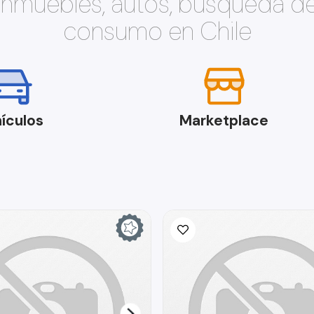
 inmuebles, autos, búsqueda d
consumo en Chile
ículos
Marketplace