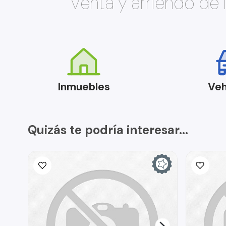
Venta y arriendo de
Inmuebles
Veh
Quizás te podría interesar...