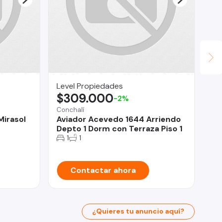
Level Propiedades
RA
$309.000
U
-2%
Conchalí
Val
Mirasol
Aviador Acevedo 1644 Arriendo
Dú
Depto 1 Dorm con Terraza Piso 1
Is
1
1
Contactar ahora
¿Quieres tu anuncio aquí?