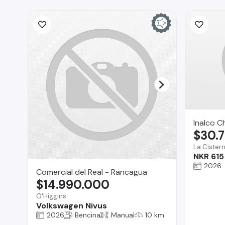
Inalco C
$30.
La Cister
NKR 615
2026
Comercial del Real - Rancagua
$14.990.000
O'Higgins
Volkswagen Nivus
2026
Bencina
Manual
10 km