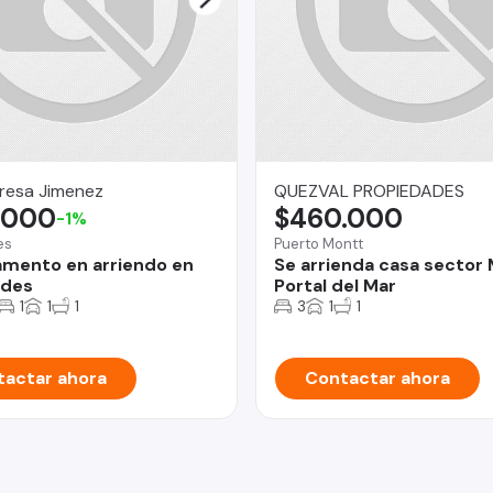
resa Jimenez
QUEZVAL PROPIEDADES
.000
$460.000
-1%
es
Puerto Montt
mento en arriendo en
Se arrienda casa sector 
ndes
Portal del Mar
1
1
1
3
1
1
actar ahora
Contactar ahora