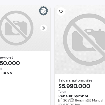
hevrolet
750.000
na
 Euro VI
Talcars automoviles
$5.990.000
Talca
Renault Symbol
2021
Bencina
Manual
63000 km