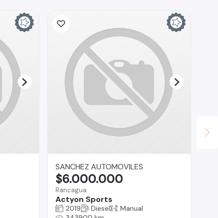
SANCHEZ AUTOMOVILES
Br
$6.000.000
$
Rancagua
Reg
Actyon Sports
Ch
2019
Diesel
Manual
343900 km