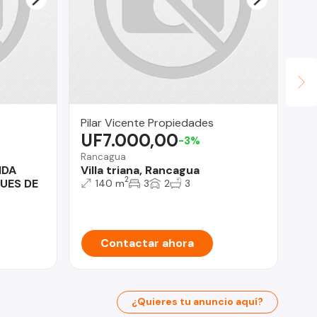
Pilar Vicente Propiedades
Fi
UF7.000,00
U
-3%
Rancagua
La
NDA
Villa triana, Rancagua
De
2
UES DE
Is
140 m
3
2
3
Contactar ahora
¿Quieres tu anuncio aquí?