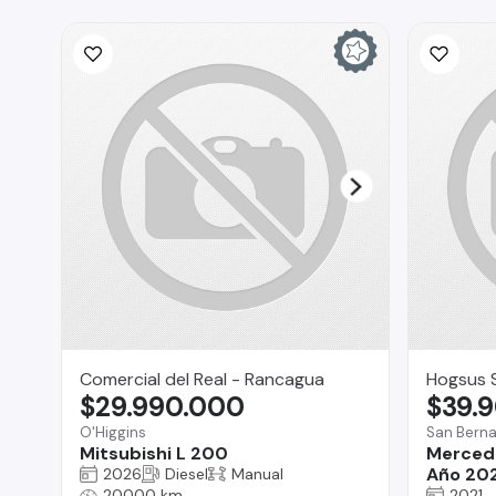
Comercial del Real - Rancagua
Hogsus 
$29.990.000
$39.
O'Higgins
San Bern
Mitsubishi L 200
Mercede
Año 20
2026
Diesel
Manual
20000 km
2021