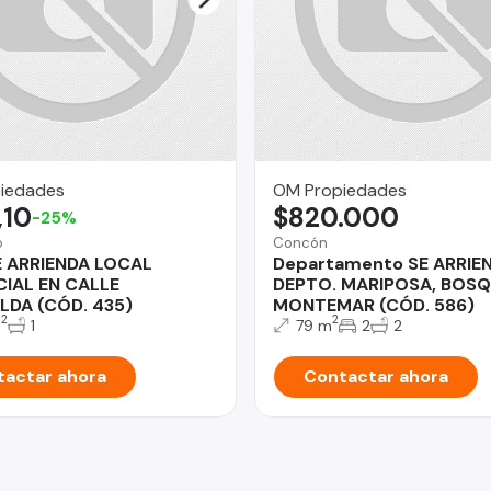
iedades
OM Propiedades
,10
$820.000
-25%
o
Concón
E ARRIENDA LOCAL
Departamento SE ARRIE
IAL EN CALLE
DEPTO. MARIPOSA, BOSQ
LDA (CÓD. 435)
MONTEMAR (CÓD. 586)
2
2
m
1
79 m
2
2
actar ahora
Contactar ahora