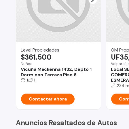
Level Propiedades
OM Prop
$361.500
UF35
Ñuñoa
Valparaís
Vicuña Mackenna 1432, Depto 1
Local S
Dorm con Terraza Piso 6
COMERC
ESMERA
1
1
234 
Contactar ahora
Cont
Anuncios Resaltados de Autos