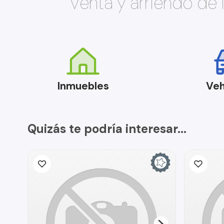
Venta y arriendo de
Inmuebles
Veh
Quizás te podría interesar...