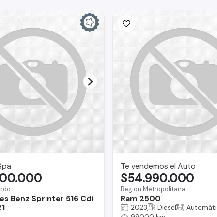
Spa
Te vendemos el Auto
900.000
$54.990.000
ardo
Región Metropolitana
s Benz Sprinter 516 Cdi
Ram 2500
21
2023
Diesel
Automáti
99000 km