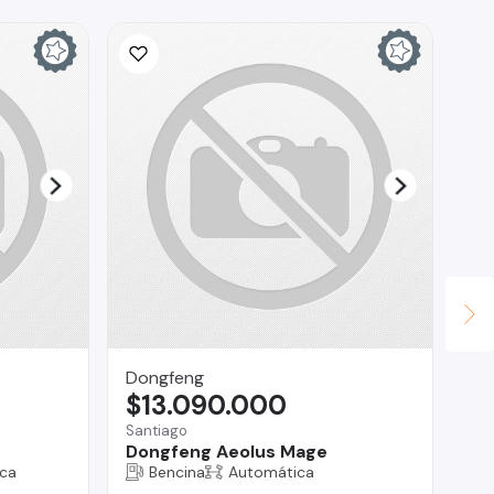
Ina
$
La 
Fo
Dongfeng
$13.090.000
Santiago
Dongfeng Aeolus Mage
ca
Bencina
Automática