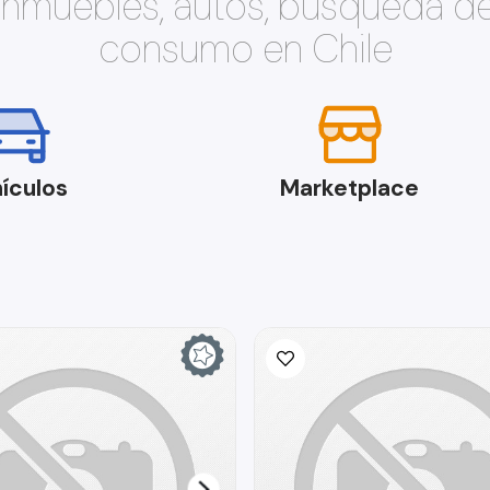
 inmuebles, autos, búsqueda d
consumo en Chile
ículos
Marketplace