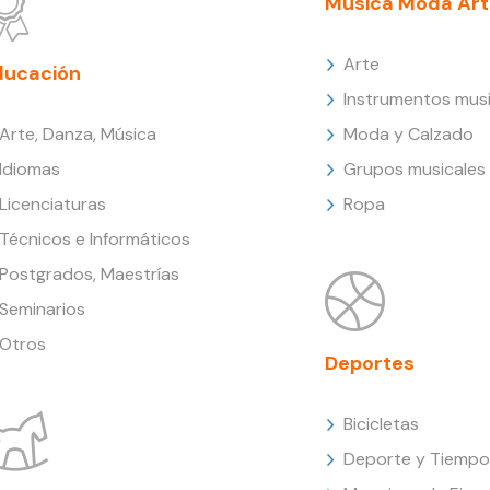
Música Moda Art
Arte
ducación
Instrumentos musi
Arte, Danza, Música
Moda y Calzado
Idiomas
Grupos musicales
Licenciaturas
Ropa
Técnicos e Informáticos
Postgrados, Maestrías
Seminarios
Otros
Deportes
Bicicletas
Deporte y Tiempo 