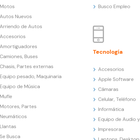
Motos
Busco Empleo
Autos Nuevos
Arriendo de Autos
Accesorios
Amortiguadores
Tecnología
Camiones, Buses
Chasis, Partes externas
Accesorios
Equipo pesado, Maquinaria
Apple Software
Equipo de Música
Cámaras
Mufle
Celular, Teléfono
Motores, Partes
Informática
Neumáticos
Equipo de Audio y
Llantas
Impresoras
Se Busca
Laptops, Desktop