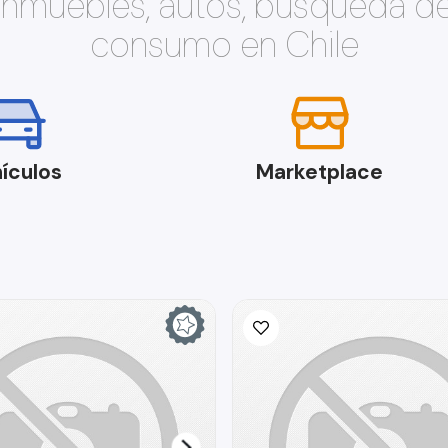
 inmuebles, autos, búsqueda d
consumo en Chile
ículos
Marketplace