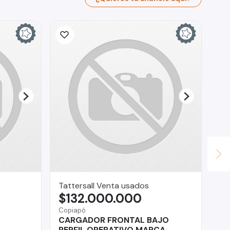
Tattersall Venta usados
CA
$132.000.000
$
Copiapó
La 
CARGADOR FRONTAL BAJO
Ch
PERFIL OPERATIVO MARCA