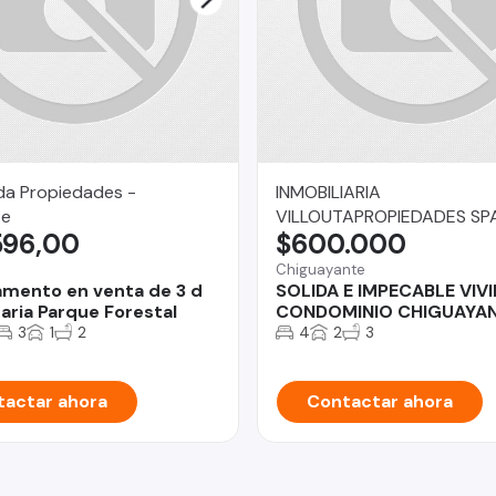
da Propiedades -
INMOBILIARIA
te
VILLOUTAPROPIEDADES SP
596,00
$600.000
Chiguayante
mento en venta de 3 d
SOLIDA E IMPECABLE VIV
aria Parque Forestal
CONDOMINIO CHIGUAYA
3
1
2
4
2
3
actar ahora
Contactar ahora