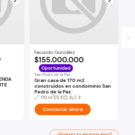
Po
$
Pue
pa
Ac
Facundo González
$155.000.000
A
Oportunidad
San Pedro de la Paz
IENDA
Gran casa de 170 m2
NTE
construídos en condominio San
Pedro de la Paz
2
170 m
5
2
3
Contactar ahora
¿Quieres tu anuncio aquí?