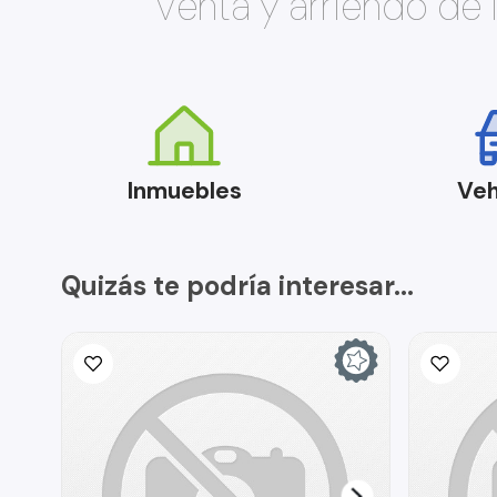
Venta y arriendo de
Inmuebles
Veh
Quizás te podría interesar...