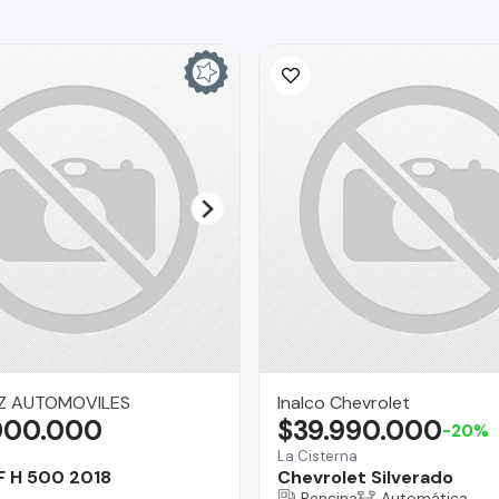
Z AUTOMOVILES
Inalco Chevrolet
000.000
$39.990.000
-20%
a
La Cisterna
 H 500 2018
Chevrolet Silverado
Bencina
Automática