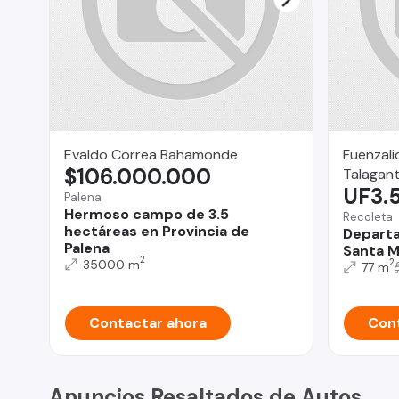
Evaldo Correa Bahamonde
Fuenzali
$106.000.000
Talagan
UF3.
Palena
Hermoso campo de 3.5
Recoleta
hectáreas en Provincia de
Departa
Palena
Santa M
2
35000 m
2
77 m
Contactar ahora
Cont
Anuncios Resaltados de Autos