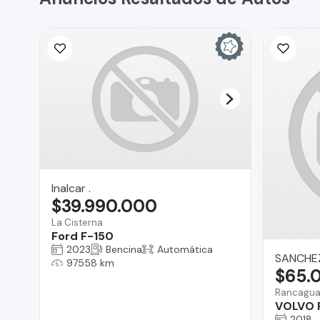
Inalcar .
$39.990.000
La Cisterna
Ford F-150
2023
Bencina
Automática
SANCHE
97558 km
$65.
Rancagu
VOLVO F
2018