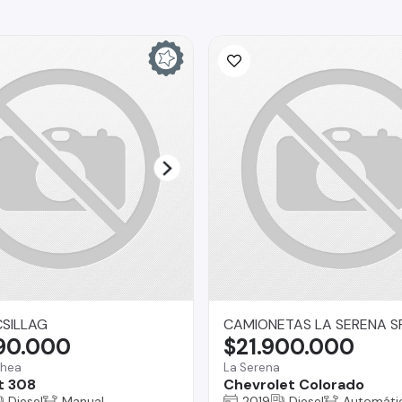
SILLAG
CAMIONETAS LA SERENA S
790.000
$21.900.000
chea
La Serena
t 308
Chevrolet Colorado
Diesel
Manual
2019
Diesel
Automáti