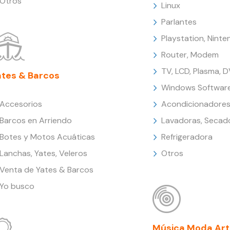
Otros
Linux
Parlantes
Playstation, Nint
Router, Modem
TV, LCD, Plasma, 
ates & Barcos
Windows Softwar
Accesorios
Acondicionadores
Barcos en Arriendo
Lavadoras, Secad
Botes y Motos Acuáticas
Refrigeradora
Lanchas, Yates, Veleros
Otros
Venta de Yates & Barcos
Yo busco
Música Moda Art