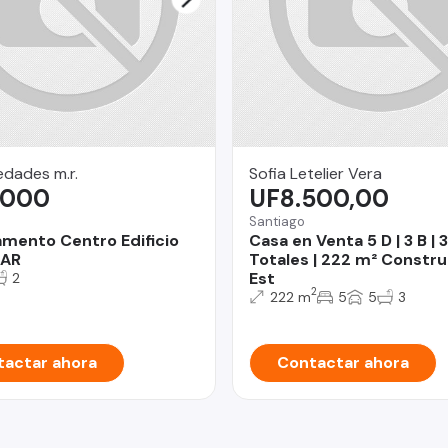
dades m.r.
Sofia Letelier Vera
.000
UF8.500,00
Santiago
mento Centro Edificio
Casa en Venta 5 D | 3 B |
AR
Totales | 222 m² Construi
Est
2
2
222 m
5
5
3
actar ahora
Contactar ahora