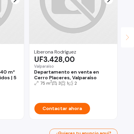
Liberona Rodríguez
So
UF3.428,00
$
Valparaíso
Ma
 340 m²
Departamento en venta en
Ca
dos | 5
Cerro Placeres, Valparaíso
Es
2
75 m
3
1
2
Contactar ahora
¿Quieres tu anuncio aquí?