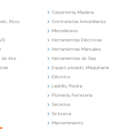
Carpintería, Madera
endo, Xbox
Contratistas Inmobiliarios
Misceláneos
DVD
Herramientas Eléctricas
e
Herramientas Manuales
 de Aire
Herramientas de Gas
oras
Equipo pesado, Maquinaria
Eléctrico
Ladrillo, Piedra
Plomería, Ferretería
Servicios
Se busca
Mantenimiento
e