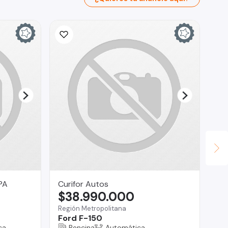
PA
Curifor Autos
Go
$38.990.000
$
Región Metropolitana
Lo 
Ford F-150
Ma
ca
Bencina
Automática