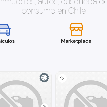
 inmuebles, autos, búsqueda d
consumo en Chile
ículos
Marketplace