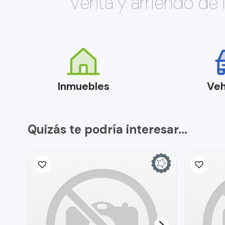
Venta y arriendo de
Inmuebles
Veh
Quizás te podría interesar...