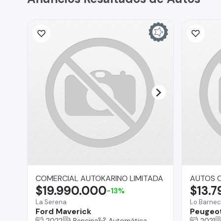
COMERCIAL AUTOKARINO LIMITADA
AUTOS C
$19.990.000
$13.
-13%
La Serena
Lo Barne
Ford Maverick
Peugeo
2022
Bencina
Automática
2021