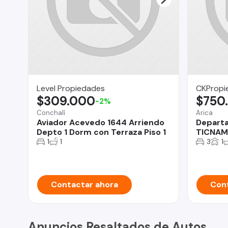
Level Propiedades
CKPropie
$309.000
$750
-2%
Conchalí
Arica
Aviador Acevedo 1644 Arriendo
Departa
Depto 1 Dorm con Terraza Piso 1
TICNAM
1
1
3
1
Contactar ahora
Cont
Anuncios Resaltados de Autos