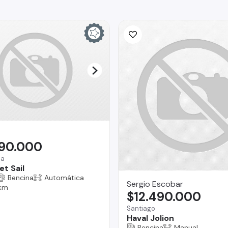
290.000
na
t Sail
Bencina
Automática
Sergio Escobar
 km
$12.490.000
Santiago
Haval Jolion
Bencina
Manual