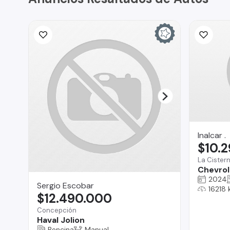
Inalcar .
$10.
La Cister
Chevrole
2024
Sergio Escobar
16218
$12.490.000
Concepción
Haval Jolion
Bencina
Manual