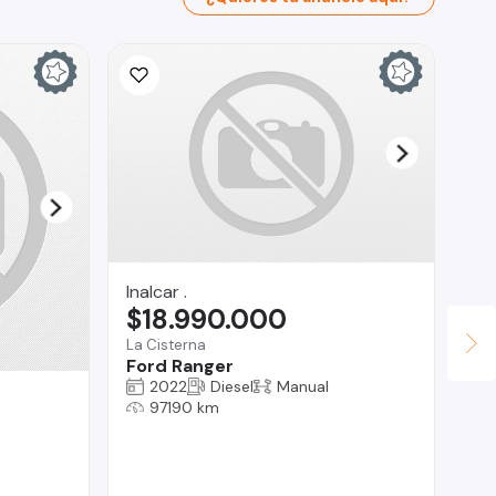
Inalcar .
$18.990.000
La Cisterna
Ford Ranger
2022
Diesel
Manual
Au
97190 km
$
Vit
Ra