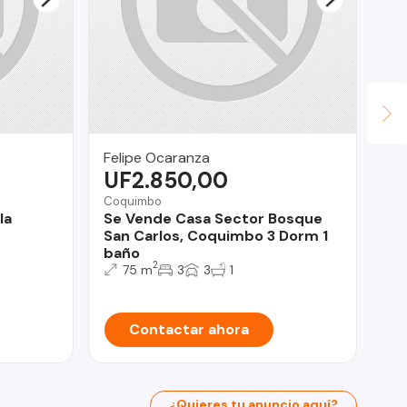
Felipe Ocaranza
Pat
UF2.850,00
U
Coquimbo
la
Se Vende Casa Sector Bosque
San
San Carlos, Coquimbo 3 Dorm 1
Op
baño
Pr
2
75 m
3
3
1
Sa
Contactar ahora
¿Quieres tu anuncio aquí?