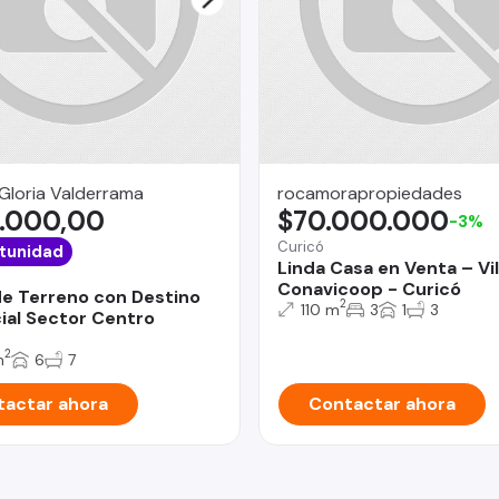
Gloria Valderrama
rocamorapropiedades
.000,00
$70.000.000
-3%
Curicó
tunidad
Linda Casa en Venta – Vil
Conavicoop - Curicó
e Terreno con Destino
2
110 m
3
1
3
al Sector Centro
2
m
6
7
actar ahora
Contactar ahora