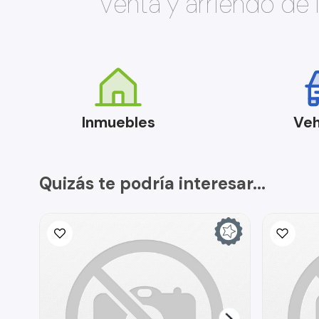
Venta y arriendo de
Inmuebles
Veh
Quizás te podría interesar...