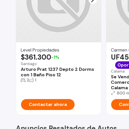
Level Propiedades
Carmen 
$361.300
UF45
-1%
Santiago
Opor
Arturo Prat 1237 Depto 2 Dorms
Calama
con 1 Baño Piso 12
Se Vend
2
1
Comerci
Calama
800 
Contactar ahora
Cont
Anuncios Resaltados de Autos