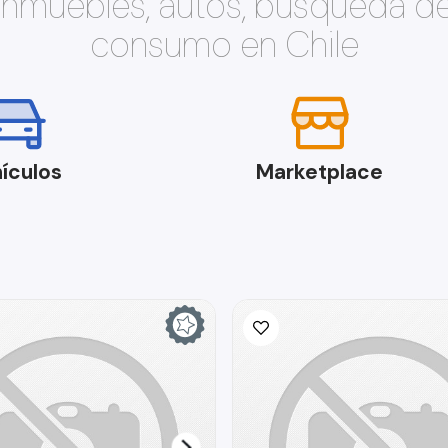
 inmuebles, autos, búsqueda d
consumo en Chile
ículos
Marketplace