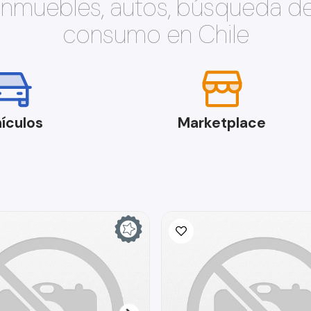
 inmuebles, autos, búsqueda d
consumo en Chile
ículos
Marketplace