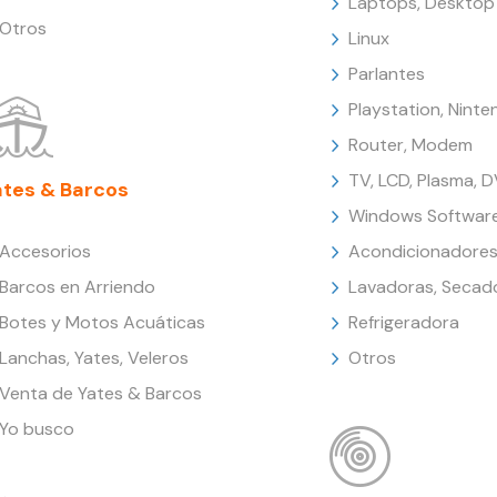
Laptops, Desktop
Otros
Linux
Parlantes
Playstation, Nint
Router, Modem
TV, LCD, Plasma, 
ates & Barcos
Windows Softwar
Accesorios
Acondicionadores
Barcos en Arriendo
Lavadoras, Secad
Botes y Motos Acuáticas
Refrigeradora
Lanchas, Yates, Veleros
Otros
Venta de Yates & Barcos
Yo busco