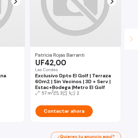
Patricia Rojas Barranti
Civ
UF42,00
U
Las Condes
Os
ena
Exclusivo Dpto El Golf | Terraza
Jar
60m2 | Sin Vecinos | 3D + Serv |
Estac+Bodega |Metro El Golf
2
57 m
3
1
2
Contactar ahora
¿Quieres tu anuncio aquí?