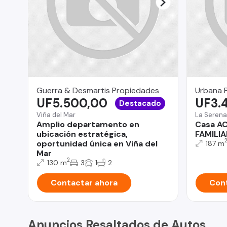
Guerra & Desmartis Propiedades
Urbana 
UF5.500,00
UF3.
Destacado
Viña del Mar
La Serena
Amplio departamento en
Casa A
ubicación estratégica,
FAMILI
oportunidad única en Viña del
187 m
Mar
2
130 m
3
1
2
Contactar ahora
Cont
Anuncios Resaltados de Autos