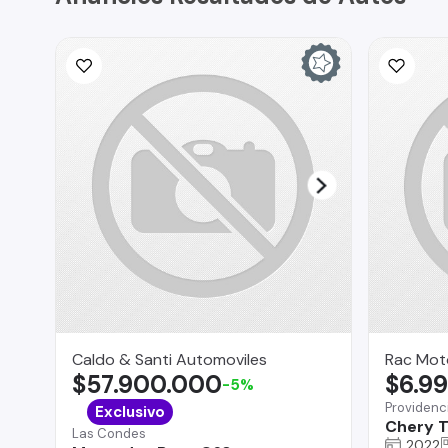
Caldo & Santi Automoviles
Rac Mot
$57.900.000
$6.9
-5%
Providenc
Exclusivo
Chery T
Las Condes
2022