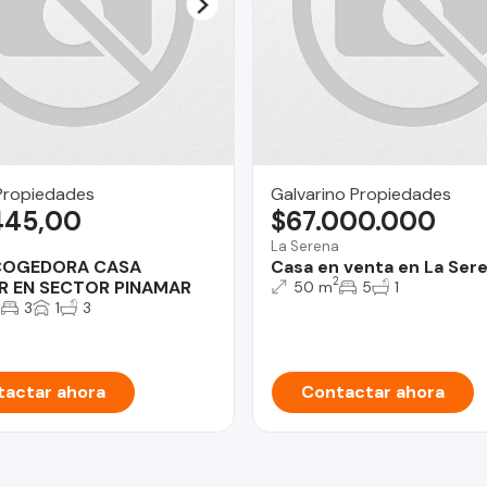
Propiedades
Galvarino Propiedades
445,00
$67.000.000
La Serena
COGEDORA CASA
Casa en venta en La Ser
2
AR EN SECTOR PINAMAR
50 m
5
1
2
3
1
3
actar ahora
Contactar ahora