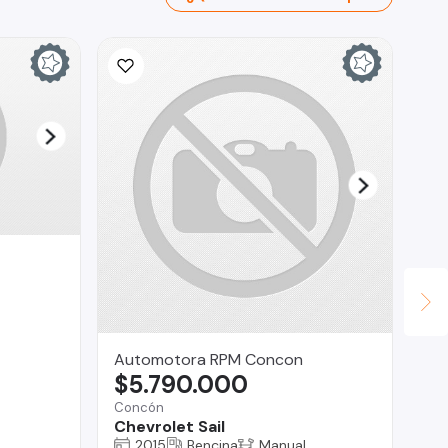
Automotora RPM Concon
La
$5.790.000
$
Concón
Tal
Chevrolet Sail
M
2015
Bencina
Manual