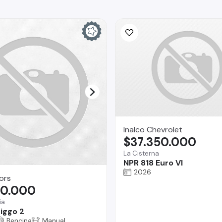
Inalco Chevrolet
$37.350.000
La Cisterna
NPR 818 Euro VI
2026
ors
90.000
ia
iggo 2
Bencina
Manual