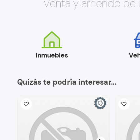
Venta y arriendo de
Inmuebles
Veh
Quizás te podría interesar...