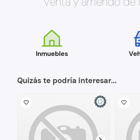
Venta y arriendo de
Inmuebles
Veh
Quizás te podría interesar...