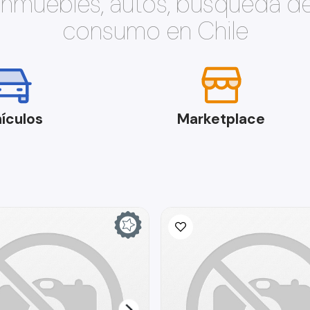
 inmuebles, autos, búsqueda d
consumo en Chile
ículos
Marketplace