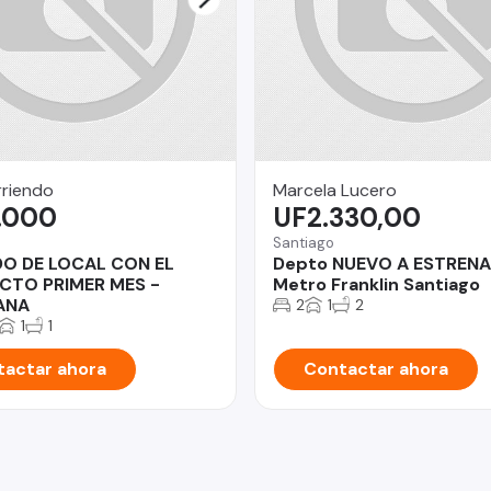
rriendo
Marcela Lucero
.000
UF2.330,00
Santiago
DO DE LOCAL CON EL
Depto NUEVO A ESTREN
CTO PRIMER MES -
Metro Franklin Santiago
ANA
2
1
2
1
1
actar ahora
Contactar ahora