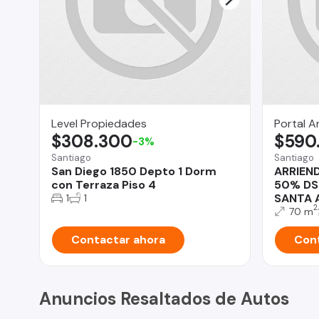
Level Propiedades
Portal A
$308.300
$590
-3%
Santiago
Santiago
San Diego 1850 Depto 1 Dorm
ARRIEN
con Terraza Piso 4
50% DS
SANTA 
1
1
2
70 m
Contactar ahora
Cont
Anuncios Resaltados de Autos