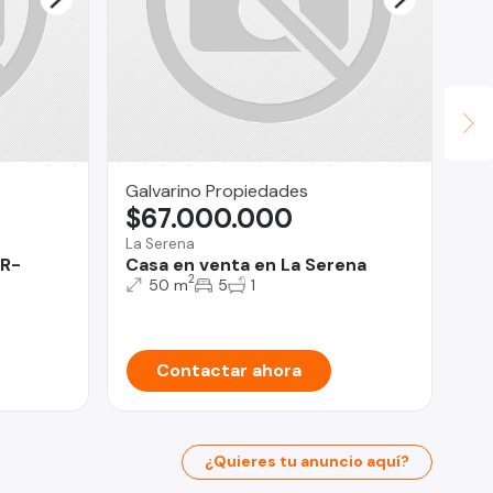
Galvarino Propiedades
Pu
$67.000.000
$
La Serena
Est
AR-
Casa en venta en La Serena
Se
2
Co
50 m
5
1
Contactar ahora
¿Quieres tu anuncio aquí?