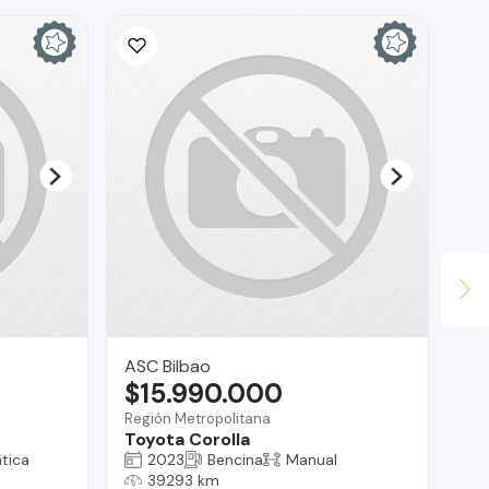
ASC Bilbao
Fa
$15.990.000
$
Región Metropolitana
Te
Toyota Corolla
To
tica
2023
Bencina
Manual
39293 km