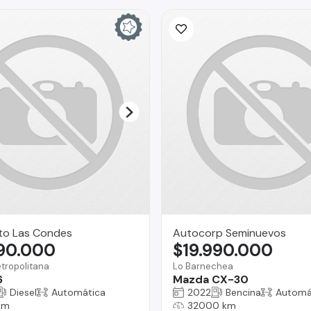
to Las Condes
Autocorp Seminuevos
790.000
$19.990.000
tropolitana
Lo Barnechea
6
Mazda CX-30
Diesel
Automática
2022
Bencina
Automá
km
32000 km