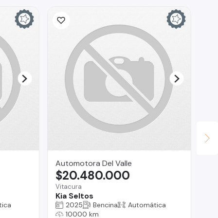
Automotora Del Valle
CO
$20.480.000
$
Vitacura
La 
Kia Seltos
Fo
ica
2025
Bencina
Automática
10000 km