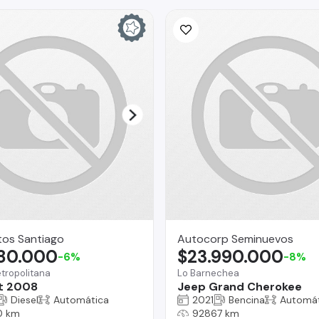
tos Santiago
Autocorp Seminuevos
680.000
$23.990.000
-6%
-8%
tropolitana
Lo Barnechea
t 2008
Jeep Grand Cherokee
Diesel
Automática
2021
Bencina
Automát
0 km
92867 km