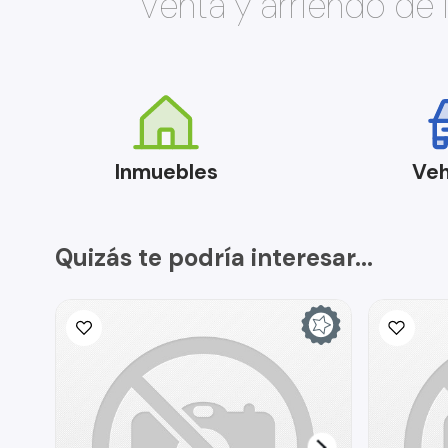
Venta y arriendo de
Inmuebles
Veh
Quizás te podría interesar...