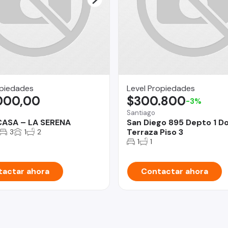
opiedades
Level Propiedades
000,00
$300.800
-3%
Santiago
CASA – LA SERENA
San Diego 895 Depto 1 D
Terraza Piso 3
3
1
2
1
1
actar ahora
Contactar ahora