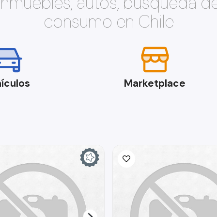
 inmuebles, autos, búsqueda d
consumo en Chile
ículos
Marketplace