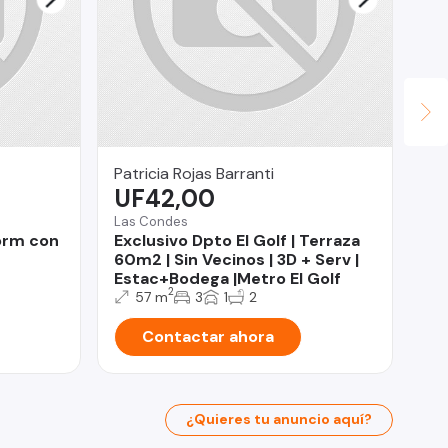
Patricia Rojas Barranti
Be
UF42,00
$
Las Condes
Viñ
orm con
Exclusivo Dpto El Golf | Terraza
De
60m2 | Sin Vecinos | 3D + Serv |
do
Estac+Bodega |Metro El Golf
2
57 m
3
1
2
Contactar ahora
¿Quieres tu anuncio aquí?