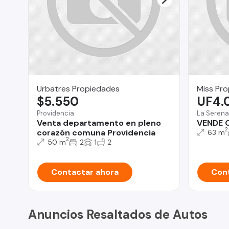
Urbatres Propiedades
Miss Pr
$5.550
UF4.
Providencia
La Serena
Venta departamento en pleno
VENDE 
2
corazón comuna Providencia
63 m
2
50 m
2
1
2
Contactar ahora
Cont
Anuncios Resaltados de Autos