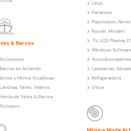
Otros
Linux
Parlantes
Playstation, Nint
Router, Modem
TV, LCD, Plasma, 
ates & Barcos
Windows Softwar
Accesorios
Acondicionadores
Barcos en Arriendo
Lavadoras, Secad
Botes y Motos Acuáticas
Refrigeradora
Lanchas, Yates, Veleros
Otros
Venta de Yates & Barcos
Yo busco
Música Moda Art