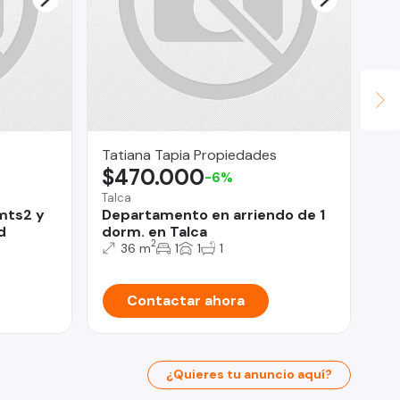
Tatiana Tapia Propiedades
QU
$470.000
$
-6%
Talca
Pue
mts2 y
Departamento en arriendo de 1
Se
d
dorm. en Talca
Po
2
36 m
1
1
1
Contactar ahora
¿Quieres tu anuncio aquí?