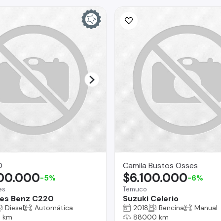
O
Camila Bustos Osses
900.000
$6.100.000
-5%
-6%
es
Temuco
es Benz C220
Suzuki Celerio
Diesel
Automática
2018
Bencina
Manual
5 km
88000 km