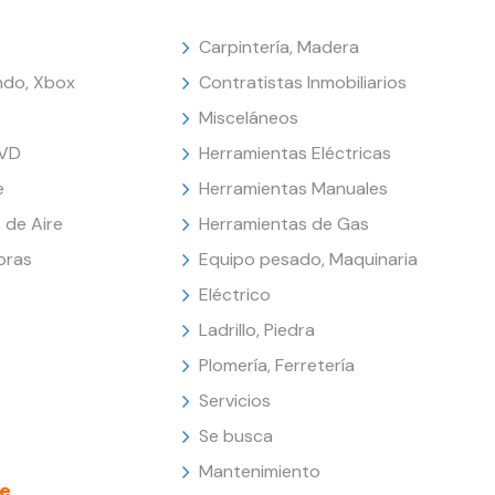
Carpintería, Madera
endo, Xbox
Contratistas Inmobiliarios
Misceláneos
DVD
Herramientas Eléctricas
e
Herramientas Manuales
 de Aire
Herramientas de Gas
oras
Equipo pesado, Maquinaria
Eléctrico
Ladrillo, Piedra
Plomería, Ferretería
Servicios
Se busca
Mantenimiento
e