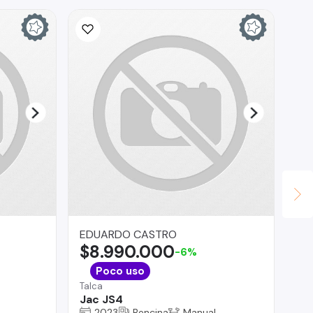
EDUARDO CASTRO
Ma
$8.990.000
$
-6%
Bio
Poco uso
MO
Talca
TO
Jac JS4
2023
Bencina
Manual