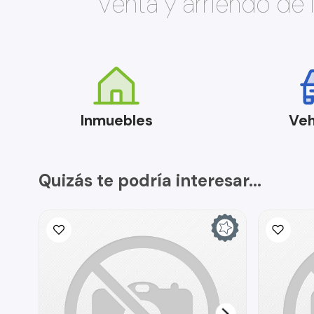
Venta y arriendo de
Inmuebles
Veh
Quizás te podría interesar...