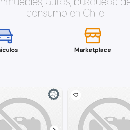
 inmuebles, autos, búsqueda d
consumo en Chile
ículos
Marketplace