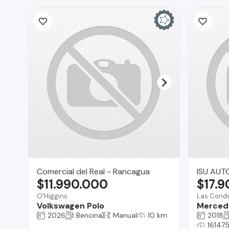
Comercial del Real - Rancagua
ISU AUT
$11.990.000
$17.
O'Higgins
Las Cond
Volkswagen Polo
Merced
2026
Bencina
Manual
10 km
2018
16147