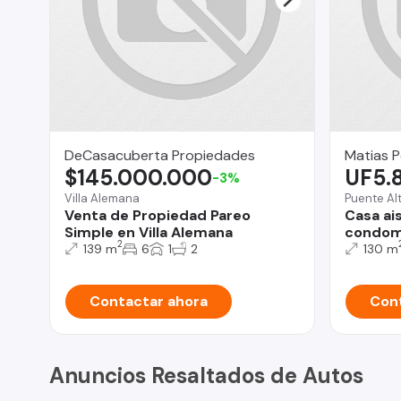
DeCasacuberta Propiedades
Matias P
$145.000.000
UF5.
-3%
Villa Alemana
Puente Al
Venta de Propiedad Pareo
Casa ai
Simple en Villa Alemana
condomi
2
139 m
6
1
2
130 m
Contactar ahora
Cont
Anuncios Resaltados de Autos