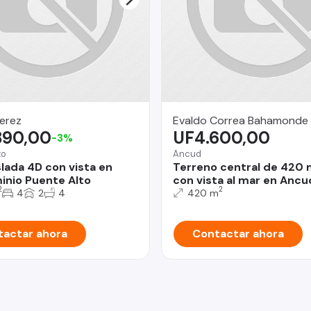
erez
Evaldo Correa Bahamonde
890,00
UF4.600,00
-3%
to
Ancud
slada 4D con vista en
Terreno central de 420 
nio Puente Alto
con vista al mar en Ancu
2
2
4
2
4
420 m
actar ahora
Contactar ahora