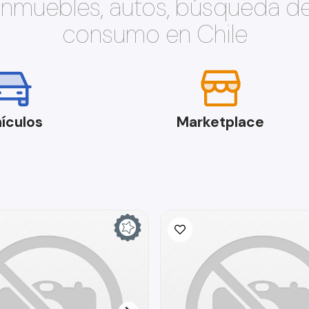
 inmuebles, autos, búsqueda d
consumo en Chile
ículos
Marketplace