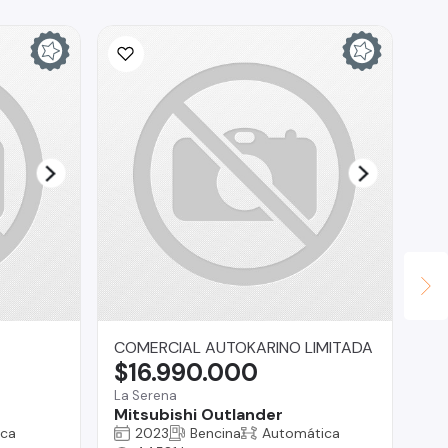
COMERCIAL AUTOKARINO LIMITADA
CA
$16.990.000
$
La Serena
La 
Mitsubishi Outlander
Ch
ica
2023
Bencina
Automática