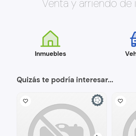
Venta y arriendo de
Inmuebles
Veh
Quizás te podría interesar...