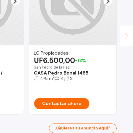
LG Propiedades
Ho
UF6.500,00
$
-13%
San Pedro de la Paz
Bui
/
CASA Pedro Bonal 1485
Ca
2
Co
478 m
4
2
Bu
Contactar ahora
¿Quieres tu anuncio aquí?