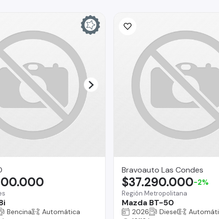
O
Bravoauto Las Condes
900.000
$37.290.000
-2%
es
Región Metropolitana
8i
Mazda BT-50
Bencina
Automática
2026
Diesel
Automát