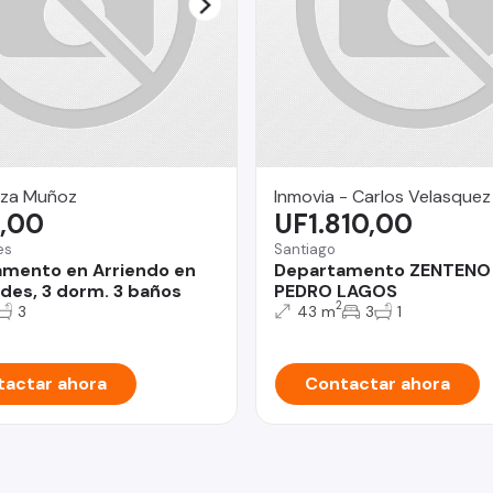
za Muñoz
Inmovia - Carlos Velasquez
,00
UF1.810,00
es
Santiago
mento en Arriendo en
Departamento ZENTENO 
des, 3 dorm. 3 baños
PEDRO LAGOS
2
3
43 m
3
1
actar ahora
Contactar ahora