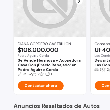
DIANA CORDERO CASTRILLON
Constan
$108.000.000
UF40
Pedro Aguirre Cerda
Las Cond
Se Vende Hermosa y Acogedora
Departa
Casa Con ¡Precio Rebajado! en
Las Con
Pedro Aguirre Cerda
3
2
2
74 m
2
1
1
Contactar ahora
Cont
Anuncios Resaltados de Autos