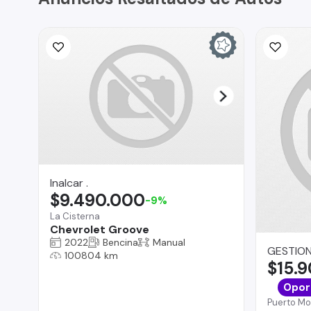
Inalcar .
$9.490.000
-9%
La Cisterna
Chevrolet Groove
2022
Bencina
Manual
GESTION
100804 km
$15.
Opor
Puerto Mo