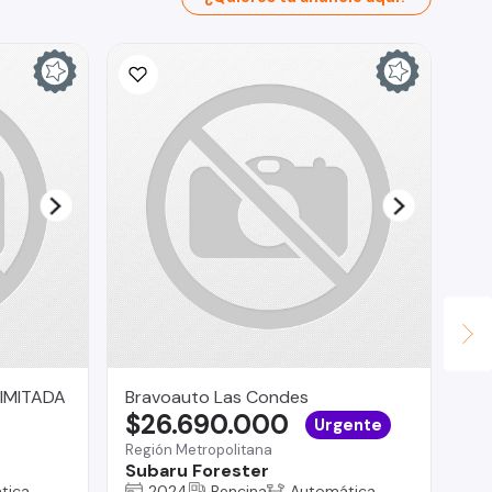
Ina
$
La 
Ch
IMITADA
Bravoauto Las Condes
$26.690.000
Urgente
Región Metropolitana
Subaru Forester
tica
2024
Bencina
Automática