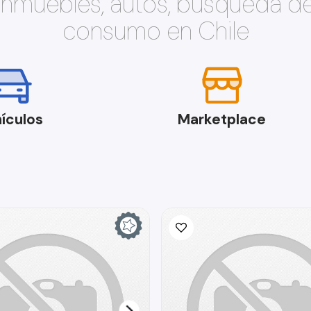
 inmuebles, autos, búsqueda d
consumo en Chile
ículos
Marketplace