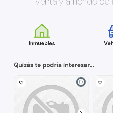
Venta y arriendo de
Inmuebles
Veh
Quizás te podría interesar...