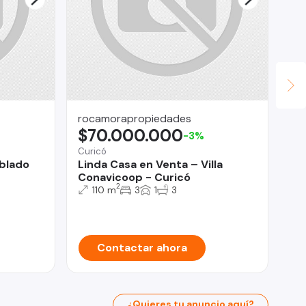
rocamorapropiedades
LV
$70.000.000
U
-3%
Curicó
San
blado
Linda Casa en Venta – Villa
Ar
Conavicoop - Curicó
m2
2
110 m
3
1
3
Contactar ahora
¿Quieres tu anuncio aquí?