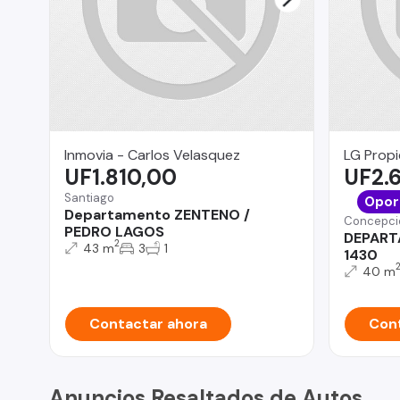
Inmovia - Carlos Velasquez
LG Prop
UF1.810,00
UF2.
Santiago
Opor
Departamento ZENTENO /
Concepci
PEDRO LAGOS
DEPART
2
43 m
3
1
1430
40 m
Contactar ahora
Cont
Anuncios Resaltados de Autos