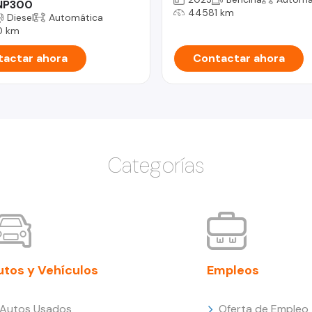
 NP300
44581 km
Diesel
Automática
0 km
actar ahora
Contactar ahora
Categorías
utos y Vehículos
Empleos
Autos Usados
Oferta de Empleo