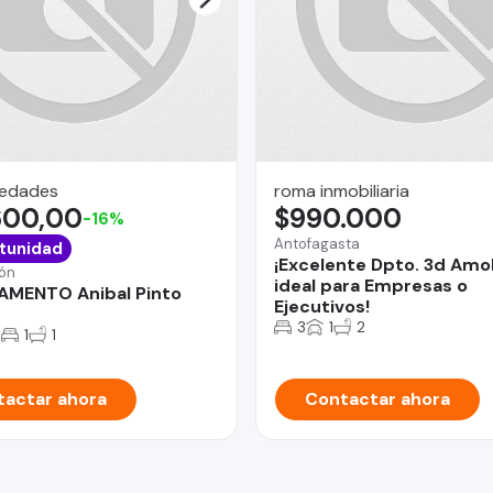
iedades
roma inmobiliaria
600,00
$990.000
-16%
Antofagasta
tunidad
¡Excelente Dpto. 3d Amo
ón
ideal para Empresas o
AMENTO Anibal Pinto
Ejecutivos!
3
1
2
2
1
1
actar ahora
Contactar ahora