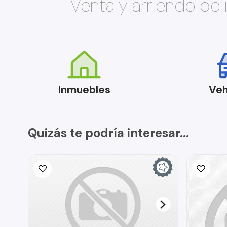
Venta y arriendo de
Inmuebles
Veh
Quizás te podría interesar...