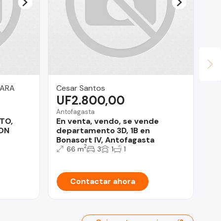
GARA
Cesar Santos
Fa
UF2.800,00
$
Antofagasta
TO,
En venta, vendo, se vende
San
ON
departamento 3D, 1B en
Gr
Bonasort IV, Antofagasta
co
2
66 m
3
1
1
Pe
Contactar ahora