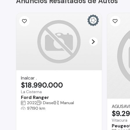
Anuncios Resaltados de Autos
Inalcar .
$18.990.000
La Cisterna
Ford Ranger
2022
Diesel
Manual
AGUSAV
97190 km
$9.2
Vitacura
Peugeo