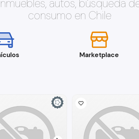
 inmuebles, autos, búsqueda d
consumo en Chile
ículos
Marketplace