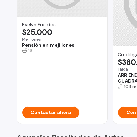
Evelyn Fuentes
$25.000
Mejillones
Pensión en mejillones
16
Credilega
$380
Talca
ARRIEND
CUADRA
109 m
Contactar ahora
Cont