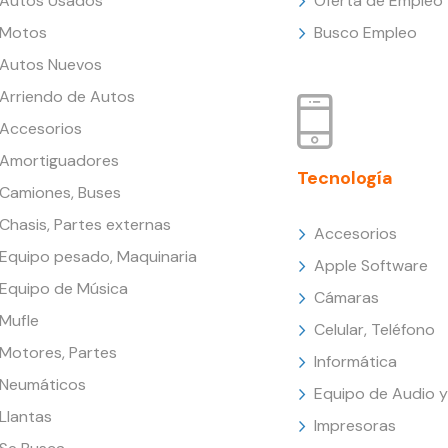
Autos Usados
Oferta de Empleo
Motos
Busco Empleo
Autos Nuevos
Arriendo de Autos
Accesorios
Amortiguadores
Tecnología
Camiones, Buses
Chasis, Partes externas
Accesorios
Equipo pesado, Maquinaria
Apple Software
Equipo de Música
Cámaras
Mufle
Celular, Teléfono
Motores, Partes
Informática
Neumáticos
Equipo de Audio y
Llantas
Impresoras