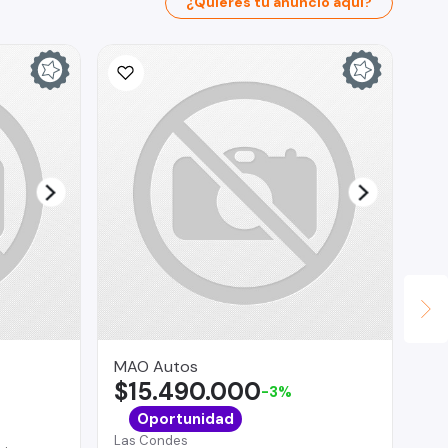
¿Quieres tu anuncio aquí?
MAO Autos
GE
$15.490.000
$
-3%
Oportunidad
Las Condes
Pue