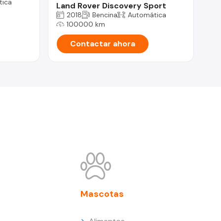
tica
Land Rover Discovery Sport
Ni
2018
Bencina
Automática
100000 km
Contactar ahora
Mascotas