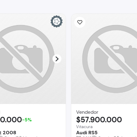
I
Vendedor
90.000
$57.900.000
-5%
Vitacura
t 2008
Audi RS5