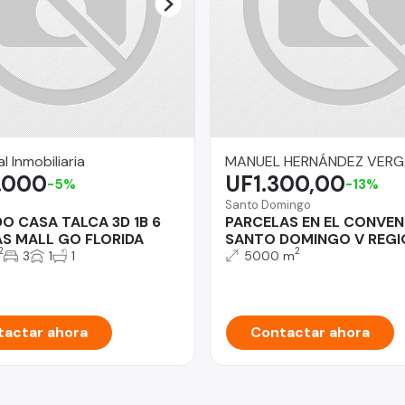
l Inmobiliaria
MANUEL HERNÁNDEZ VER
.000
UF1.300,00
-5%
-13%
Santo Domingo
O CASA TALCA 3D 1B 6
PARCELAS EN EL CONVEN
S MALL GO FLORIDA
SANTO DOMINGO V REGI
2
2
3
1
1
5000 m
actar ahora
Contactar ahora