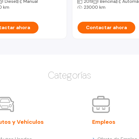
Diesel
Manual
2019
Bencina
Automá
0 km
23000 km
actar ahora
Contactar ahora
Categorías
utos y Vehículos
Empleos