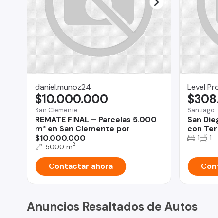
daniel.munoz24
Level Pr
$10.000.000
$308
San Clemente
Santiago
REMATE FINAL – Parcelas 5.000
San Die
m² en San Clemente por
con Ter
$10.000.000
1
1
2
5000 m
Contactar ahora
Cont
Anuncios Resaltados de Autos