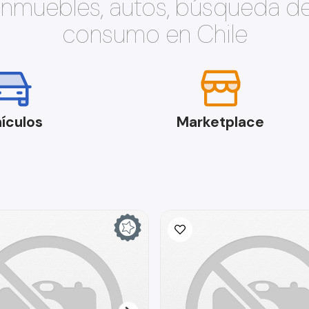
 inmuebles, autos, búsqueda d
consumo en Chile
ículos
Marketplace