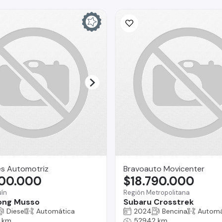
es Automotriz
Bravoauto Movicenter
800.000
$18.790.000
ín
Región Metropolitana
ong Musso
Subaru Crosstrek
Diesel
Automática
2024
Bencina
Automá
7 km
52942 km