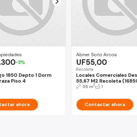
opiedades
Abner Soto Arcos
.300
UF55,00
-3%
Recoleta
go 1850 Depto 1 Dorm
Locales Comerciales De
raza Piso 4
55,67 M2 Recoleta (1685
2
55 m
1
actar ahora
Contactar ahora