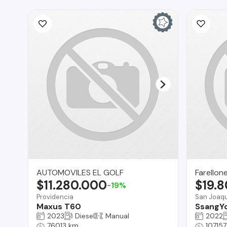
AUTOMOVILES EL GOLF
Farellon
$11.280.000
$19.
-19%
Providencia
San Joaqu
Maxus T60
SsangY
2023
Diesel
Manual
2022
76013 km
10715