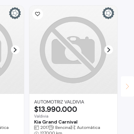
AUTOMOTRIZ VALDIVIA
Ta
$13.990.000
$
Valdivia
Bui
Kia Grand Carnival
CA
20
tica
2017
Bencina
Automática
27
127000 km