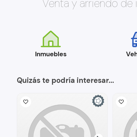
Venta y arriendo de
Inmuebles
Veh
Quizás te podría interesar...