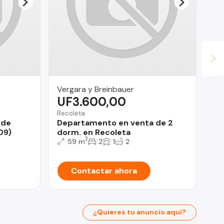
Vergara y Breinbauer
Pr
UF3.600,00
$
Recoleta
Vit
sde
Departamento en venta de 2
De
09)
dorm. en Recoleta
Vi
2
59 m
2
1
2
Contactar ahora
¿Quieres tu anuncio aquí?