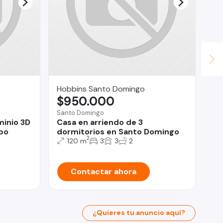
Hobbins Santo Domingo
IN
$950.000
VI
$
Santo Domingo
minio 3D
Casa en arriendo de 3
Ch
bo
dormitorios en Santo Domingo
SO
2
120 m
3
3
2
CO
Contactar ahora
¿Quieres tu anuncio aquí?