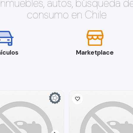
 inmuebles, autos, búsqueda d
consumo en Chile
ículos
Marketplace