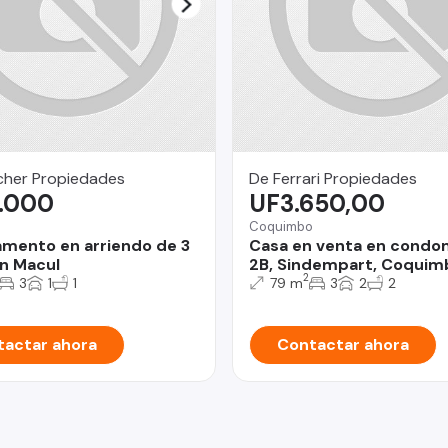
her Propiedades
De Ferrari Propiedades
.000
UF3.650,00
Coquimbo
mento en arriendo de 3
Casa en venta en condo
n Macul
2B, Sindempart, Coquim
2
3
1
1
79 m
3
2
2
actar ahora
Contactar ahora