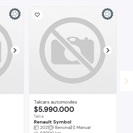
Talcars automoviles
AG
$5.990.000
$
Talca
Vit
Renault Symbol
Pe
2021
Bencina
Manual
63000 km