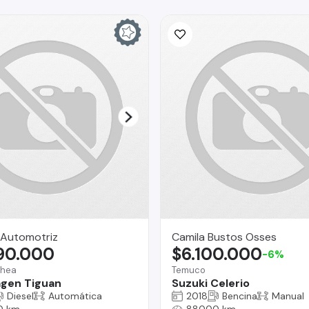
Automotriz
Camila Bustos Osses
790.000
$6.100.000
-6%
chea
Temuco
gen Tiguan
Suzuki Celerio
Diesel
Automática
2018
Bencina
Manual
0 km
88000 km