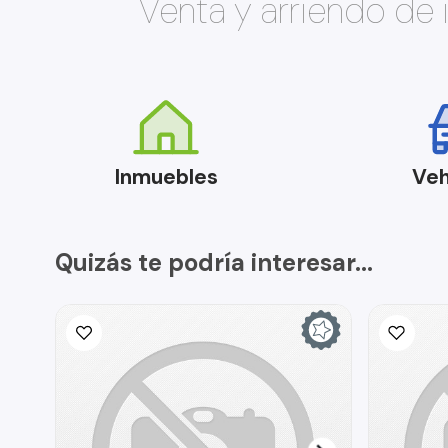
Venta y arriendo de
Inmuebles
Veh
Quizás te podría interesar...