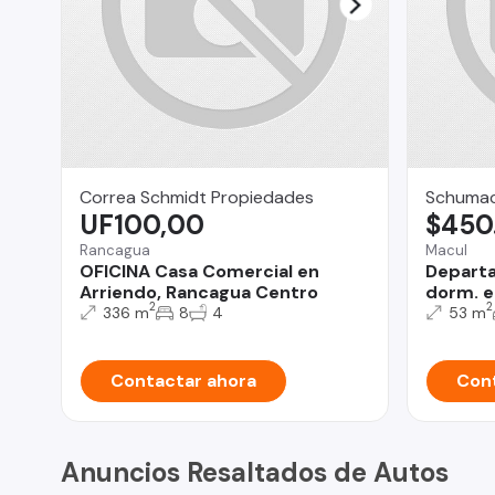
Correa Schmidt Propiedades
Schumac
UF100,00
$450
Rancagua
Macul
OFICINA Casa Comercial en
Departa
Arriendo, Rancagua Centro
dorm. e
2
2
336 m
8
4
53 m
Contactar ahora
Cont
Anuncios Resaltados de Autos