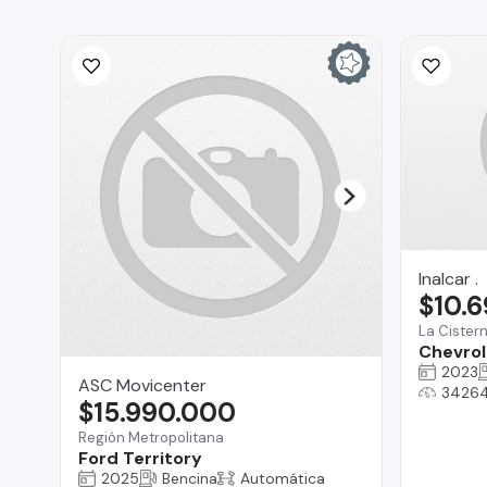
Inalcar .
$10.
La Cister
Chevrol
2023
ASC Movicenter
3426
$15.990.000
Región Metropolitana
Ford Territory
2025
Bencina
Automática