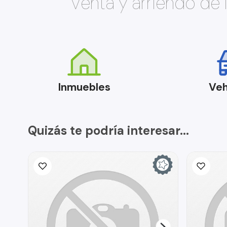
Venta y arriendo de
Inmuebles
Veh
Quizás te podría interesar...