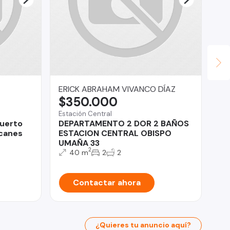
ERICK ABRAHAM VIVANCO DÍAZ
Fe
$350.000
U
Estación Central
Co
Puerto
DEPARTAMENTO 2 DOR 2 BAÑOS
Se
lcanes
ESTACION CENTRAL OBISPO
Sa
UMAÑA 33
ba
2
40 m
2
2
Contactar ahora
¿Quieres tu anuncio aquí?