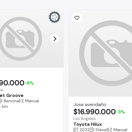
690.000
-6%
na
et Groove
Bencina
Manual
Jose avendaño
4 km
$16.990.000
-3%
Los Ángeles
Toyota Hilux
2022
Diesel
Manual