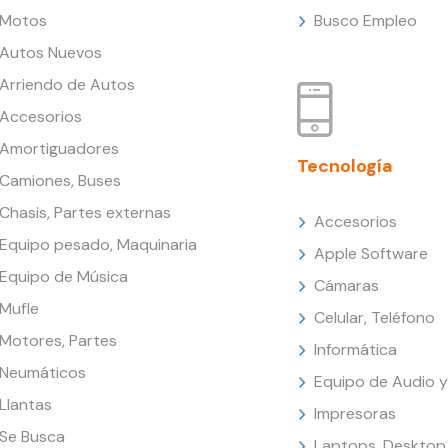
Motos
Busco Empleo
Autos Nuevos
Arriendo de Autos
Accesorios
Amortiguadores
Tecnología
Camiones, Buses
Chasis, Partes externas
Accesorios
Equipo pesado, Maquinaria
Apple Software
Equipo de Música
Cámaras
Mufle
Celular, Teléfono
Motores, Partes
Informática
Neumáticos
Equipo de Audio y
Llantas
Impresoras
Se Busca
Laptops, Desktop