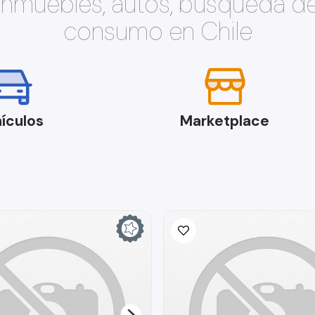
 inmuebles, autos, búsqueda d
consumo en Chile
ículos
Marketplace