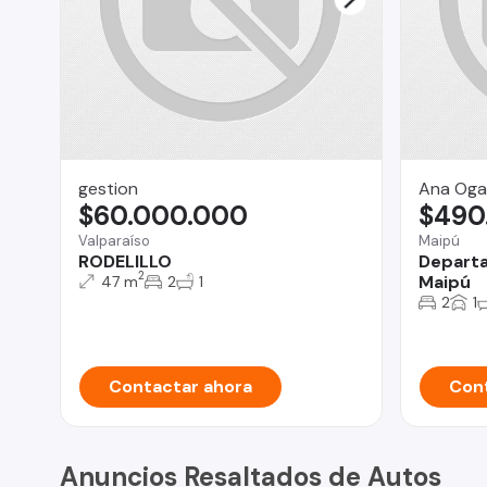
gestion
Ana Oga
$60.000.000
$490
Valparaíso
Maipú
RODELILLO
Departa
2
Maipú
47 m
2
1
2
1
Contactar ahora
Cont
Anuncios Resaltados de Autos