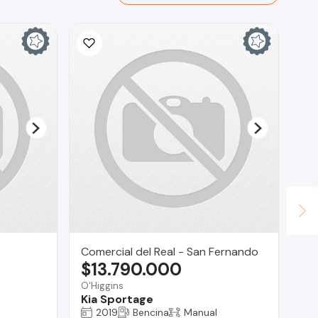
Ina
$
La 
Ch
Comercial del Real - San Fernando
$13.790.000
O'Higgins
Kia Sportage
2019
Bencina
Manual