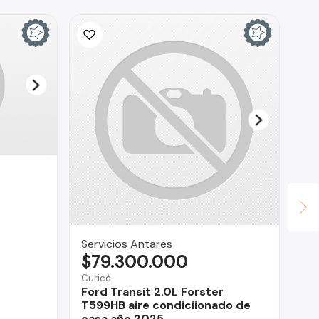
Servicios Antares
CO
$79.300.000
$
Curicó
La 
Ford Transit 2.0L Forster
Mi
T599HB aire condiciionado de
casa año 2025