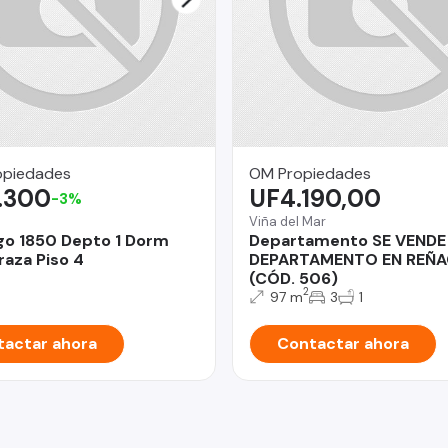
opiedades
OM Propiedades
.300
UF4.190,00
-3%
Viña del Mar
go 1850 Depto 1 Dorm
Departamento SE VENDE
raza Piso 4
DEPARTAMENTO EN REÑ
(CÓD. 506)
2
97 m
3
1
actar ahora
Contactar ahora