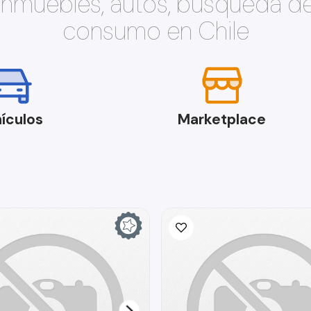
 inmuebles, autos, búsqueda d
consumo en Chile
ículos
Marketplace