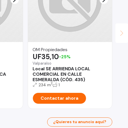
OM Propiedades
PR
UF35,10
$
-25%
Valparaíso
Local SE ARRIENDA LOCAL
Ma
ACA
COMERCIAL EN CALLE
VE
ESMERALDA (CÓD. 435)
Ma
2
234 m
1
Contactar ahora
¿Quieres tu anuncio aquí?