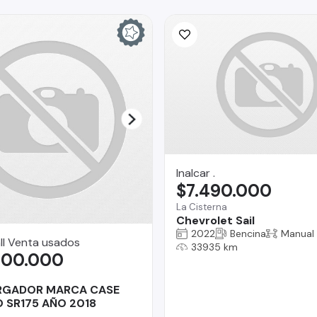
Inalcar .
$7.490.000
La Cisterna
Chevrolet Sail
2022
Bencina
Manual
ll Venta usados
33935 km
300.000
RGADOR MARCA CASE
 SR175 AÑO 2018