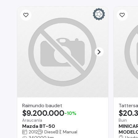
Raimundo baudet
Tattersa
$9.200.000
$20.
-10%
Araucanía
Buin
Mazda BT-50
MINICA
MODELO
2012
Diesel
Manual
340000 km
Usado