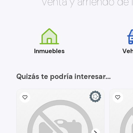
Venta y arriendo de
Inmuebles
Veh
Quizás te podría interesar...