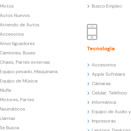
Motos
Busco Empleo
Autos Nuevos
Arriendo de Autos
Accesorios
Amortiguadores
Tecnología
Camiones, Buses
Chasis, Partes externas
Accesorios
Equipo pesado, Maquinaria
Apple Software
Equipo de Música
Cámaras
Mufle
Celular, Teléfono
Motores, Partes
Informática
Neumáticos
Equipo de Audio y
Llantas
Impresoras
Se Busca
Laptops, Desktop