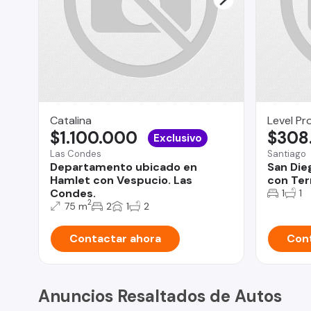
Catalina
Level Pr
$1.100.000
$308
Exclusivo
Las Condes
Santiago
Departamento ubicado en
San Die
Hamlet con Vespucio. Las
con Ter
Condes.
1
1
2
75 m
2
1
2
Contactar ahora
Cont
Anuncios Resaltados de Autos