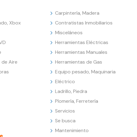
Carpintería, Madera
endo, Xbox
Contratistas Inmobiliarios
Misceláneos
DVD
Herramientas Eléctricas
e
Herramientas Manuales
 de Aire
Herramientas de Gas
oras
Equipo pesado, Maquinaria
Eléctrico
Ladrillo, Piedra
Plomería, Ferretería
Servicios
Se busca
Mantenimiento
e