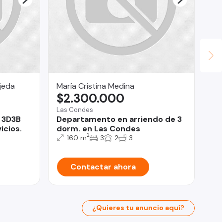
jeda
María Cristina Medina
Let
$2.300.000
U
Las Condes
Pro
 3D3B
Departamento en arriendo de 3
Re
icios.
dorm. en Las Condes
en
2
160 m
3
2
3
Contactar ahora
¿Quieres tu anuncio aquí?