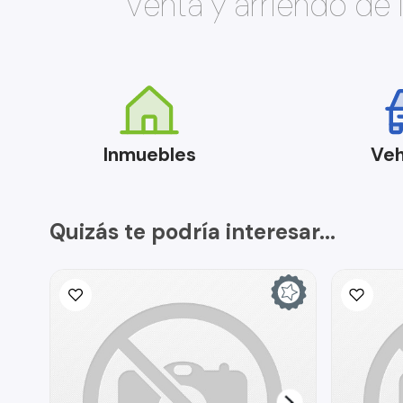
Venta y arriendo de
Inmuebles
Veh
Quizás te podría interesar...