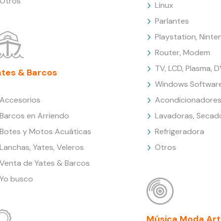
Otros
Linux
Parlantes
Playstation, Nint
Router, Modem
TV, LCD, Plasma, 
ates & Barcos
Windows Softwar
Accesorios
Acondicionadores
Barcos en Arriendo
Lavadoras, Secad
Botes y Motos Acuáticas
Refrigeradora
Lanchas, Yates, Veleros
Otros
Venta de Yates & Barcos
Yo busco
Música Moda Art