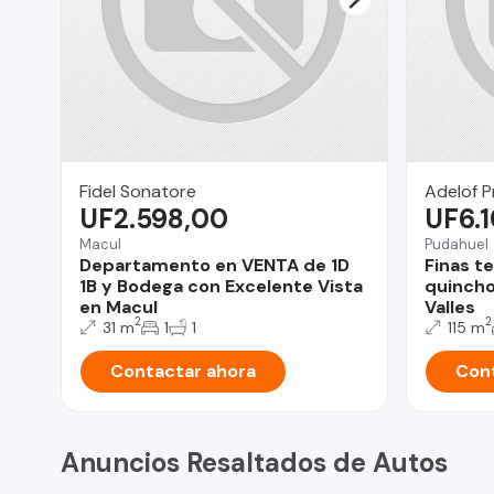
Fidel Sonatore
Adelof 
UF2.598,00
UF6.
Macul
Pudahuel
Departamento en VENTA de 1D
Finas t
1B y Bodega con Excelente Vista
quincho
en Macul
Valles
2
2
31 m
1
1
115 m
Contactar ahora
Cont
Anuncios Resaltados de Autos