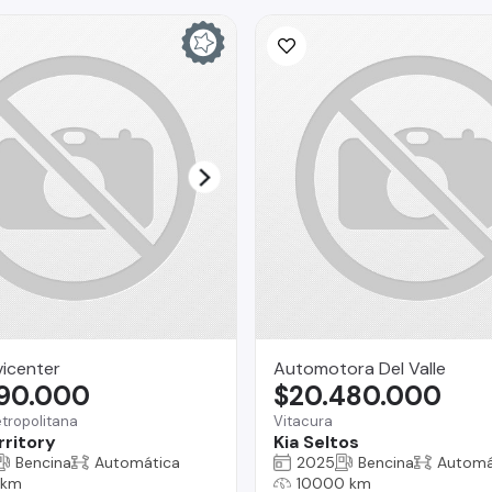
icenter
Automotora Del Valle
990.000
$20.480.000
tropolitana
Vitacura
rritory
Kia Seltos
Bencina
Automática
2025
Bencina
Automá
 km
10000 km