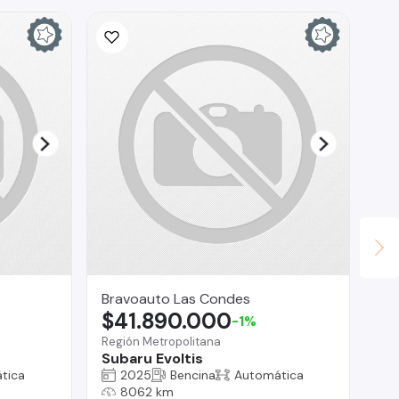
Bravoauto Las Condes
AU
$41.890.000
$
-1%
Región Metropolitana
Subaru Evoltis
Pro
tica
2025
Bencina
Automática
Ni
8062 km