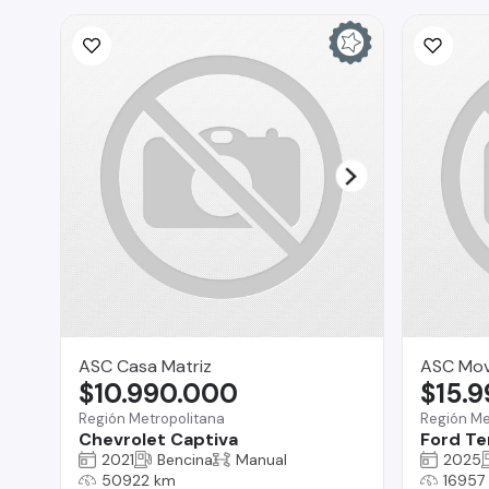
ASC Casa Matriz
ASC Mov
$10.990.000
$15.
Región Metropolitana
Región Me
Chevrolet Captiva
Ford Te
2021
Bencina
Manual
2025
50922 km
16957