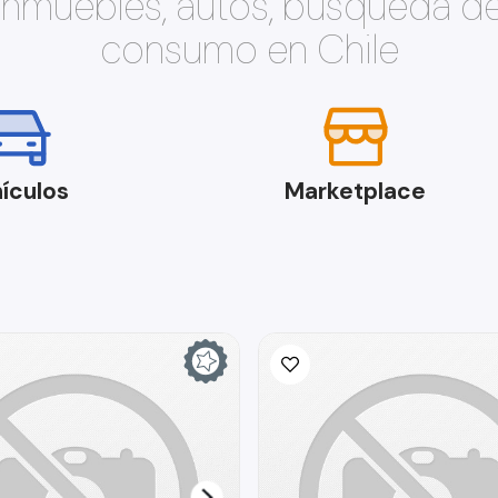
 inmuebles, autos, búsqueda d
consumo en Chile
ículos
Marketplace