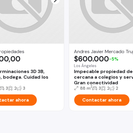
Propiedades
Andres Javier Mercado Tru
100,00
$600.000
-5%
Los Ángeles
erminaciones 3D 3B,
Impecable propiedad de
, bodega. Cuidad los
cercana a colegios y serv
Gran conectividad
2
3
2
3
88 m
3
2
2
actar ahora
Contactar ahora