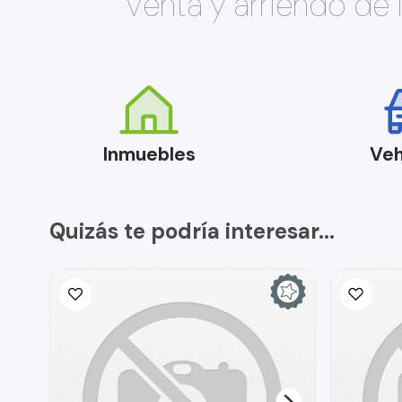
Venta y arriendo de
Inmuebles
Veh
Quizás te podría interesar...