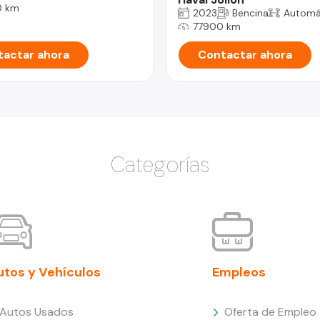
0 km
2023
Bencina
Automá
77900 km
actar ahora
Contactar ahora
Categorías
utos y Vehículos
Empleos
Autos Usados
Oferta de Empleo