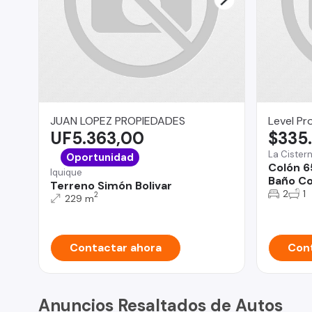
JUAN LOPEZ PROPIEDADES
Level Pr
UF5.363,00
$335
La Cister
Oportunidad
Colón 6
Iquique
Baño Co
Terreno Simón Bolivar
2
1
2
229 m
Contactar ahora
Cont
Anuncios Resaltados de Autos