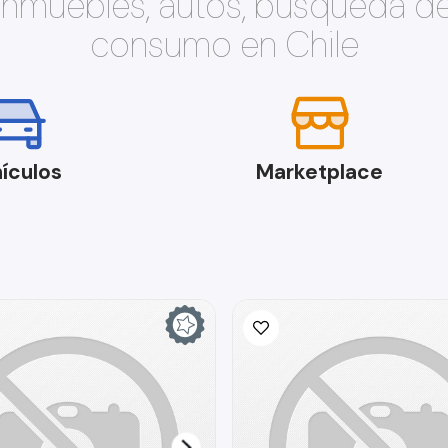
 inmuebles, autos, búsqueda d
consumo en Chile
ículos
Marketplace