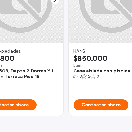
opiedades
HANS
.800
$850.000
na
Buin
503, Depto 2 Dorms Y 1
Casa aislada con piscina
n Terraza Piso 16
3
2
3
actar ahora
Contactar ahora