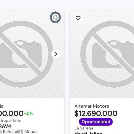
ia
Altamar Motors
500.000
$12.690.000
-4%
tropolitana
Oportunidad
 RAV4
La Serena
Bencina
Manual
Haval Jolion