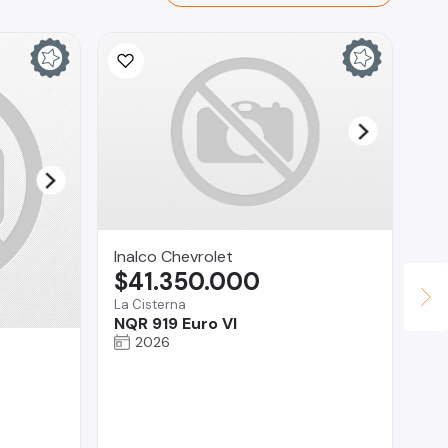
Inalco Chevrolet
$41.350.000
La Cisterna
NQR 919 Euro VI
2026
AU
$
Pro
To