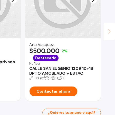
Ana Vasquez
rom
$500.000
$
-2%
Mej
Destacado
 privada
Se
Ñuñoa
Am
CALLE SAN EUGENIO 1209 1D+1B
DPTO AMOBLADO + ESTAC
2
38 m
1
1
1
Contactar ahora
¿Quieres tu anuncio aquí?