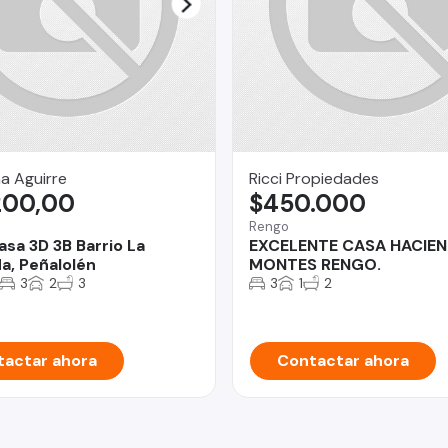
a Aguirre
Ricci Propiedades
200,00
$450.000
Rengo
asa 3D 3B Barrio La
EXCELENTE CASA HACIEN
a, Peñalolén
MONTES RENGO.
3
2
3
3
1
2
actar ahora
Contactar ahora