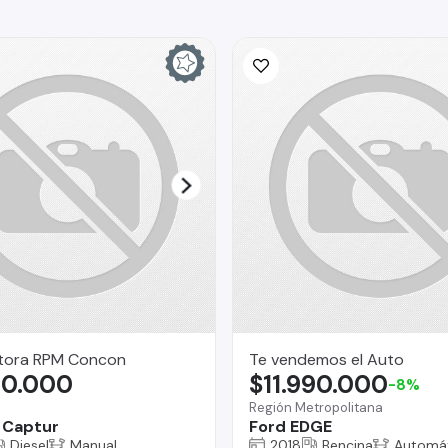
ora RPM Concon
Te vendemos el Auto
90.000
$11.990.000
-8%
Región Metropolitana
 Captur
Ford EDGE
Diesel
Manual
2018
Bencina
Automá