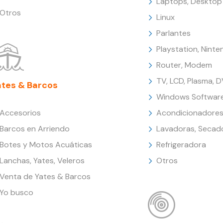
Laptops, Desktop
Otros
Linux
Parlantes
Playstation, Nint
Router, Modem
TV, LCD, Plasma, 
ates & Barcos
Windows Softwar
Accesorios
Acondicionadores
Barcos en Arriendo
Lavadoras, Secad
Botes y Motos Acuáticas
Refrigeradora
Lanchas, Yates, Veleros
Otros
Venta de Yates & Barcos
Yo busco