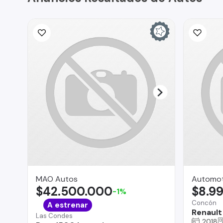
MAO Autos
Automot
$42.500.000
$8.9
-1%
Concón
A estrenar
Renault
Las Condes
2018