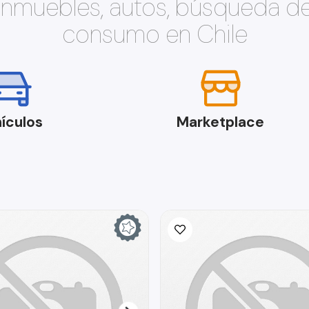
 inmuebles, autos, búsqueda d
consumo en Chile
ículos
Marketplace