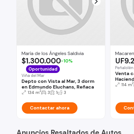
María de los Ángeles Saldivia
Macaren
$1.300.000
UF9.
-10%
Peñalolén
Oportunidad
Venta c
Viña del Mar
Haciend
Depto con Vista al Mar, 3 dorm
2
114 m
en Edmundo Eluchans, Reñaca
2
134 m
3
1
3
Contactar ahora
Cont
Anuncios Resaltados de Autos