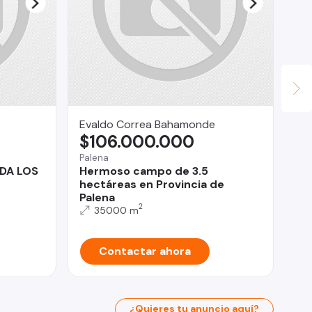
Evaldo Correa Bahamonde
Ce
$106.000.000
U
Palena
Ant
DA LOS
Hermoso campo de 3.5
En
hectáreas en Provincia de
de
Palena
Bo
2
35000 m
Contactar ahora
¿Quieres tu anuncio aquí?