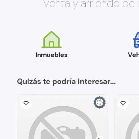
Venta y arriendo de
Inmuebles
Veh
Quizás te podría interesar...