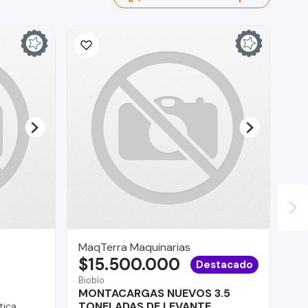
MaqTerra Maquinarias
ED
$15.500.000
$
Destacado
Biobío
Tal
MONTACARGAS NUEVOS 3.5
Gr
TONELADAS DE LEVANTE
tica