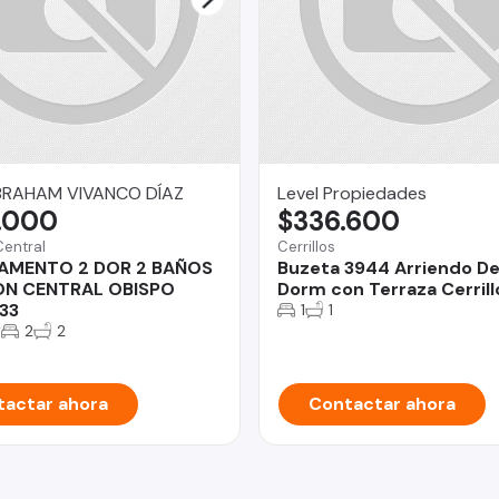
BRAHAM VIVANCO DÍAZ
Level Propiedades
.000
$336.600
Central
Cerrillos
AMENTO 2 DOR 2 BAÑOS
Buzeta 3944 Arriendo De
ON CENTRAL OBISPO
Dorm con Terraza Cerrill
33
1
1
2
2
2
actar ahora
Contactar ahora