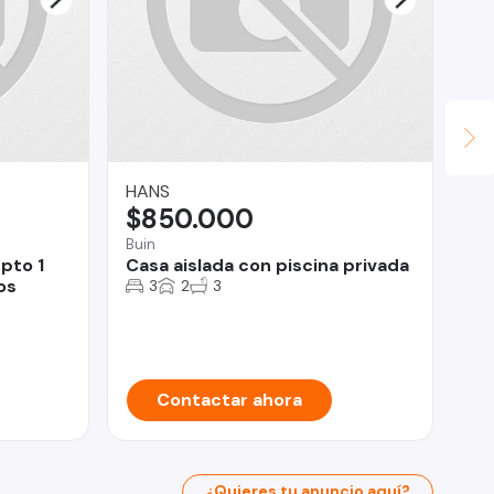
HANS
JU
$850.000
U
Buin
pto 1
Casa aislada con piscina privada
Iqu
os
3
2
3
Co
Contactar ahora
¿Quieres tu anuncio aquí?