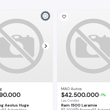
g
MAO Autos
090.000
$42.500.000
-1%
Las Condes
g Aeolus Huge
Ram 1500 Laramie
na
Automática
2023
Bencina
Automá