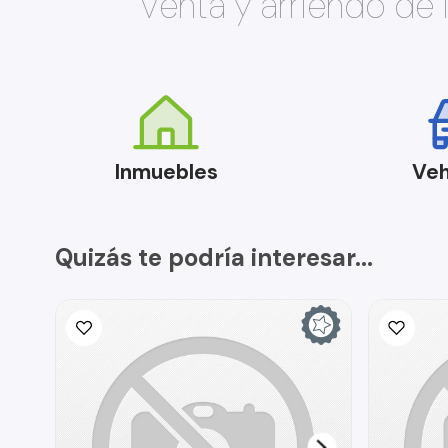
Venta y arriendo de
Inmuebles
Veh
Quizás te podría interesar...