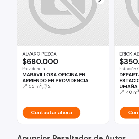
ALVARO PEZOA
ERICK A
$680.000
$350
Providencia
Estación 
MARAVILLOSA OFICINA EN
DEPART
ARRIENDO EN PROVIDENCIA
ESTACI
2
UMAÑA 
55 m
2
40 m
Contactar ahora
Cont
Anuncios Resaltados de Autos