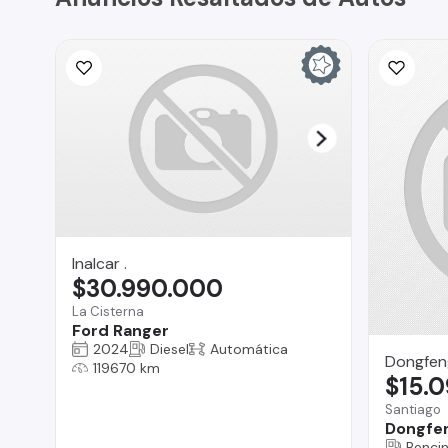
Inalcar .
$30.990.000
La Cisterna
Ford Ranger
2024
Diesel
Automática
Dongfen
119670 km
$15.
Santiago
Dongfen
Benci