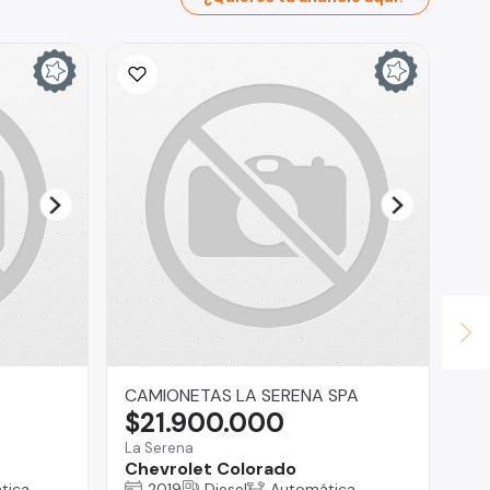
CAMIONETAS LA SERENA SPA
Al
$21.900.000
$
La Serena
Chevrolet Colorado
La 
tica
2019
Diesel
Automática