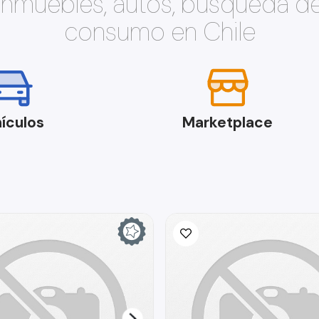
 inmuebles, autos, búsqueda d
consumo en Chile
ículos
Marketplace