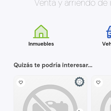
Venta y arriendo de
Inmuebles
Veh
Quizás te podría interesar...