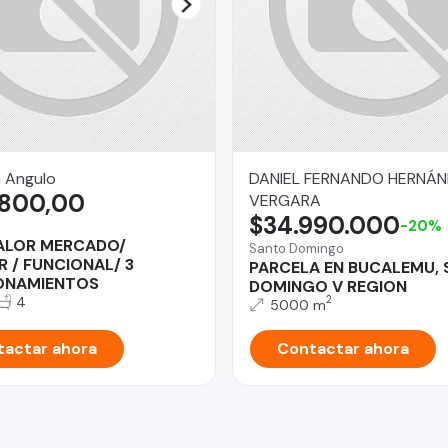
a Angulo
DANIEL FERNANDO HERNÁ
.800,00
VERGARA
$34.990.000
-20%
ALOR MERCADO/
Santo Domingo
R / FUNCIONAL/ 3
PARCELA EN BUCALEMU,
ONAMIENTOS
DOMINGO V REGION
4
2
5000 m
actar ahora
Contactar ahora