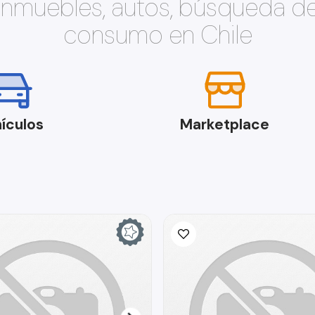
 inmuebles, autos, búsqueda d
consumo en Chile
ículos
Marketplace