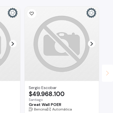
Sergio Escobar
AU
$49.968.100
$
Santiago
Pro
Great Wall POER
To
Bencina
Automática