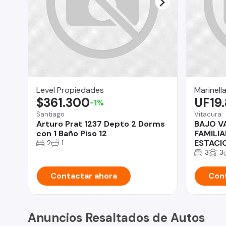
Level Propiedades
Marinell
$361.300
UF19
-1%
Santiago
Vitacura
Arturo Prat 1237 Depto 2 Dorms
BAJO V
con 1 Baño Piso 12
FAMILIA
ESTACI
2
1
3
3
Contactar ahora
Cont
Anuncios Resaltados de Autos