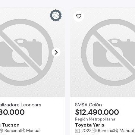
alizadora Leoncars
SMSA Colón
580.000
$12.490.000
Región Metropolitana
i Tucson
Toyota Yaris
Bencina
Manual
2023
Bencina
Manual