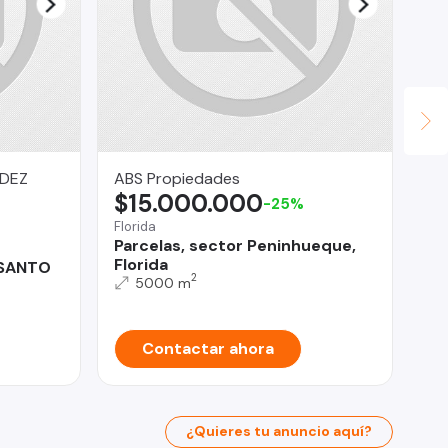
NDEZ
ABS Propiedades
Li
$15.000.000
U
-25%
Florida
Viñ
Parcelas, sector Peninhueque,
De
Florida
de
 SANTO
2
5000 m
Contactar ahora
¿Quieres tu anuncio aquí?