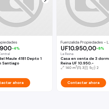
opiedades
Fuenzalida Propiedades - L
.900
UF10.950,00
-4%
-8%
Central
La Reina
el Maule 4181 Depto 1
Casa en venta de 3 dorm
 Santiago
Reina UF 10.950.-
2
140 m
3
5
2
actar ahora
Contactar ahora