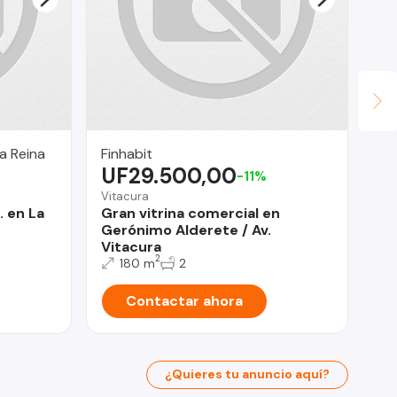
a Reina
Finhabit
HI
UF29.500,00
$
-11%
Vitacura
San
. en La
Gran vitrina comercial en
Am
Gerónimo Alderete / Av.
20
Vitacura
2
180 m
2
Contactar ahora
¿Quieres tu anuncio aquí?