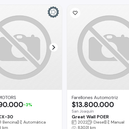
MOTORS
Farellones Automotriz
990.000
$13.800.000
-3%
San Joaquín
CX-30
Great Wall POER
Bencina
Automática
2022
Diesel
Manual
0 km
83031 km