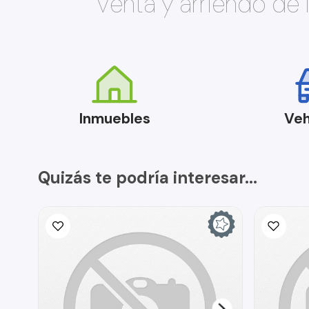
Venta y arriendo de
Inmuebles
Veh
Quizás te podría interesar...