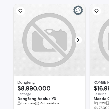
Dongfeng
ROMBE 
$8.990.000
$16.
Santiago
La Reina
Dongfeng Aeolus Y3
Mazda 
Bencina
Automática
2021
7800