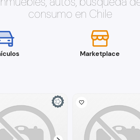
 inmuebles, autos, búsqueda d
consumo en Chile
ículos
Marketplace