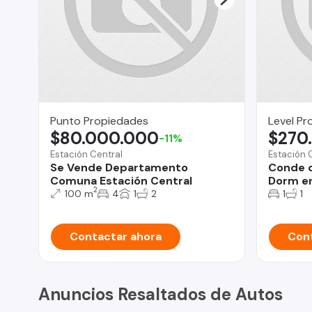
Punto Propiedades
Level Pr
$80.000.000
$270
-11%
Estación Central
Estación 
Se Vende Departamento
Conde d
Comuna Estación Central
Dorm en
2
100 m
4
1
2
1
1
Contactar ahora
Cont
Anuncios Resaltados de Autos