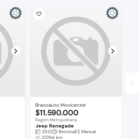
Bravoauto Movicenter
Ad
$11.590.000
$
Región Metropolitana
Val
Jeep Renegade
Je
2022
Bencina
Manual
37294 km