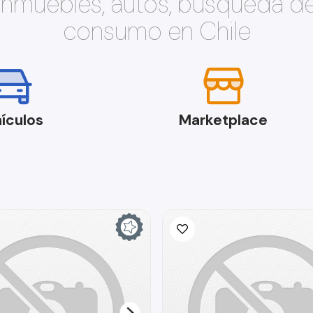
 inmuebles, autos, búsqueda d
consumo en Chile
ículos
Marketplace