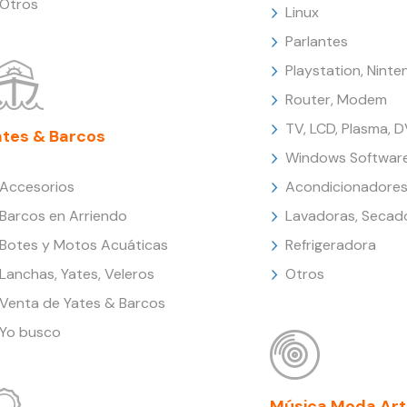
Otros
Linux
Parlantes
Playstation, Nint
Router, Modem
TV, LCD, Plasma, 
ates & Barcos
Windows Softwar
Accesorios
Acondicionadores
Barcos en Arriendo
Lavadoras, Secad
Botes y Motos Acuáticas
Refrigeradora
Lanchas, Yates, Veleros
Otros
Venta de Yates & Barcos
Yo busco
Música Moda Art