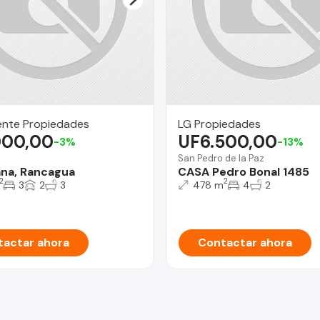
cente Propiedades
LG Propiedades
000,00
UF6.500,00
-3%
-13%
a
San Pedro de la Paz
iana, Rancagua
CASA Pedro Bonal 1485
2
2
3
2
3
478 m
4
2
actar ahora
Contactar ahora