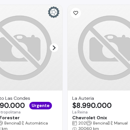
to Las Condes
La Auteria
690.000
$8.990.000
Urgente
tropolitana
La Reina
Forester
Chevrolet Onix
Bencina
Automática
2021
Bencina
Manual
 km
30060 km