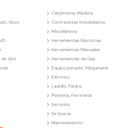
Carpintería, Madera
endo, Xbox
Contratistas Inmobiliarios
Misceláneos
DVD
Herramientas Eléctricas
e
Herramientas Manuales
 de Aire
Herramientas de Gas
oras
Equipo pesado, Maquinaria
Eléctrico
Ladrillo, Piedra
Plomería, Ferretería
Servicios
Se busca
Mantenimiento
e