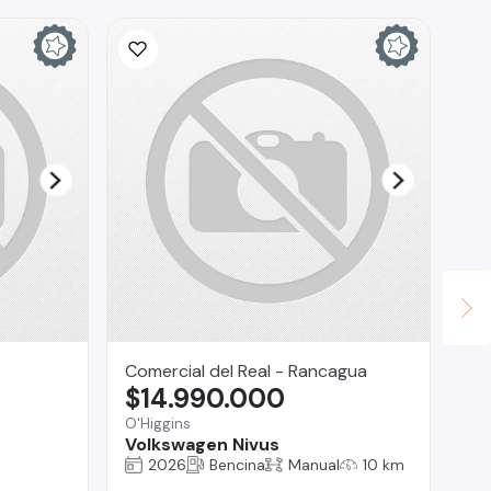
Comercial del Real - Rancagua
Ta
$14.990.000
$
O'Higgins
Bui
Volkswagen Nivus
To
2026
Bencina
Manual
10 km