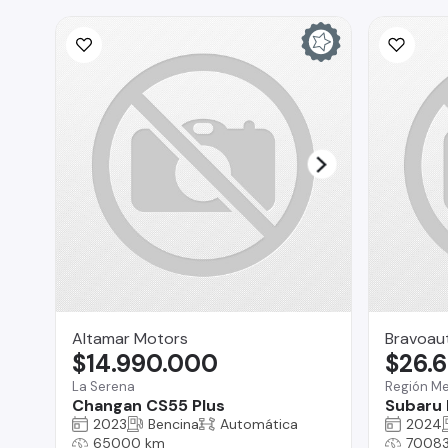
Altamar Motors
Bravoau
$14.990.000
$26.
La Serena
Región Me
Changan CS55 Plus
Subaru 
2023
Bencina
Automática
2024
65000 km
70083