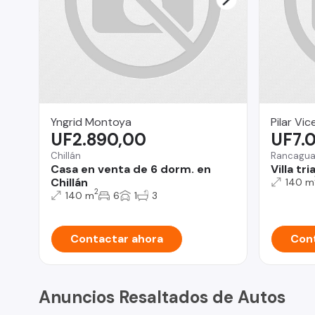
Yngrid Montoya
Pilar Vi
UF2.890,00
UF7.
Chillán
Rancagu
Casa en venta de 6 dorm. en
Villa tr
Chillán
140 m
2
140 m
6
1
3
Contactar ahora
Cont
Anuncios Resaltados de Autos