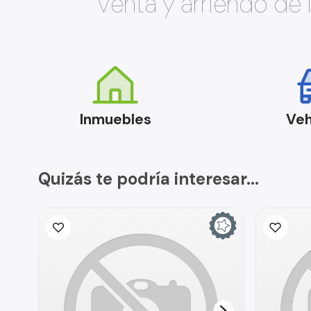
Venta y arriendo de
Inmuebles
Veh
Quizás te podría interesar...