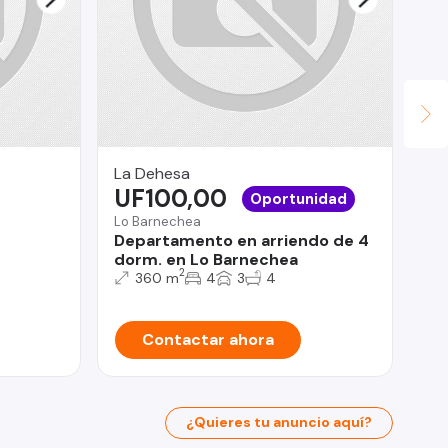
La Dehesa
Fu
UF100,00
Da
Oportunidad
U
Lo Barnechea
Departamento en arriendo de 4
La
dorm. en Lo Barnechea
De
2
360 m
4
3
4
do
Contactar ahora
¿Quieres tu anuncio aquí?