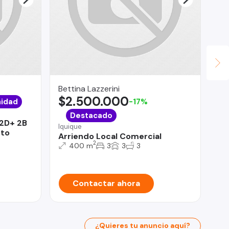
Bettina Lazzerini
Fu
$2.500.000
$
idad
-17%
Viñ
Destacado
2D+ 2B
De
Iquique
rto
2D
Arriendo Local Comercial
2
400 m
3
3
3
Contactar ahora
¿Quieres tu anuncio aquí?