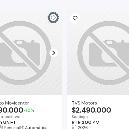
to Movicenter
TVS Motors
290.000
$2.490.000
-10%
tropolitana
Santiago
n UNI-T
RTR 200 4V
Bencina
Automática
2026