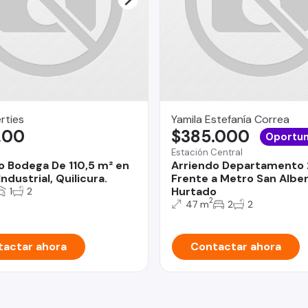
rties
Yamila Estefanía Correa
,00
$385.000
Oportun
Estación Central
o Bodega De 110,5 m² en
Arriendo Departamento 
ndustrial, Quilicura.
Frente a Metro San Albe
Hurtado
1
2
2
47 m
2
2
actar ahora
Contactar ahora