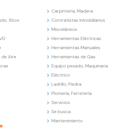
Carpintería, Madera
endo, Xbox
Contratistas Inmobiliarios
Misceláneos
DVD
Herramientas Eléctricas
e
Herramientas Manuales
 de Aire
Herramientas de Gas
oras
Equipo pesado, Maquinaria
Eléctrico
Ladrillo, Piedra
Plomería, Ferretería
Servicios
Se busca
Mantenimiento
e