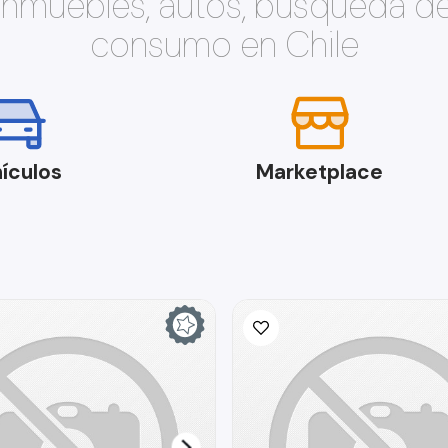
 inmuebles, autos, búsqueda d
consumo en Chile
ículos
Marketplace