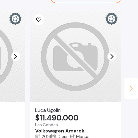
Luca Ugolini
BL
$11.490.000
$
Las Condes
Ma
Volkswagen Amarok
Fo
2016
Diesel
Manual