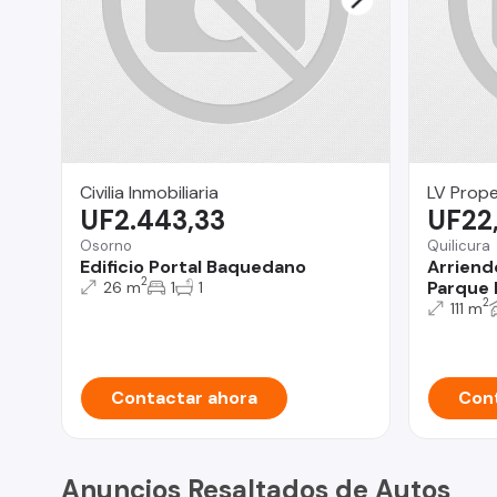
Civilia Inmobiliaria
LV Prope
UF2.443,33
UF22
Osorno
Quilicura
Edificio Portal Baquedano
Arriend
2
Parque I
26 m
1
1
2
111 m
Contactar ahora
Cont
Anuncios Resaltados de Autos