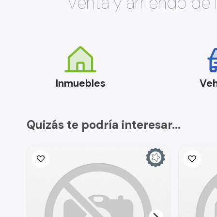
Venta y arriendo de
Inmuebles
Veh
Quizás te podría interesar...