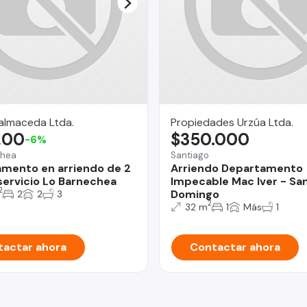
almaceda Ltda.
Propiedades Urzúa Ltda.
,00
$350.000
-6%
chea
Santiago
mento en arriendo de 2
Arriendo Departamento
ervicio Lo Barnechea
Impecable Mac Iver - Sa
2
Domingo
2
2
3
2
32 m
1
Más
1
actar ahora
Contactar ahora