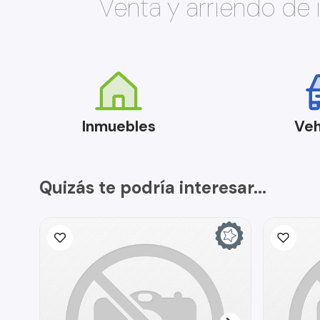
Venta y arriendo de
Inmuebles
Veh
Quizás te podría interesar...