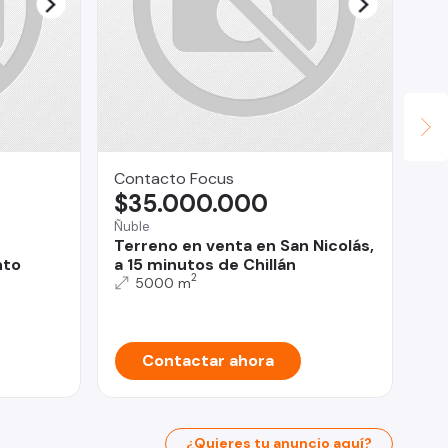
Contacto Focus
SO
$35.000.000
U
Ñuble
Pro
Terreno en venta en San Nicolás,
Ve
nto
a 15 minutos de Chillán
De
2
Ha
5000 m
Pr
Contactar ahora
¿Quieres tu anuncio aquí?