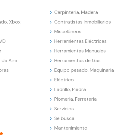
Carpintería, Madera
endo, Xbox
Contratistas Inmobiliarios
Misceláneos
DVD
Herramientas Eléctricas
e
Herramientas Manuales
 de Aire
Herramientas de Gas
oras
Equipo pesado, Maquinaria
Eléctrico
Ladrillo, Piedra
Plomería, Ferretería
Servicios
Se busca
Mantenimiento
e