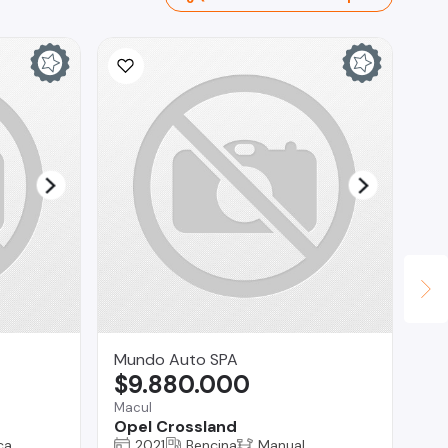
Mundo Auto SPA
Te
$9.880.000
$
Macul
Reg
Opel Crossland
Au
ca
2021
Bencina
Manual