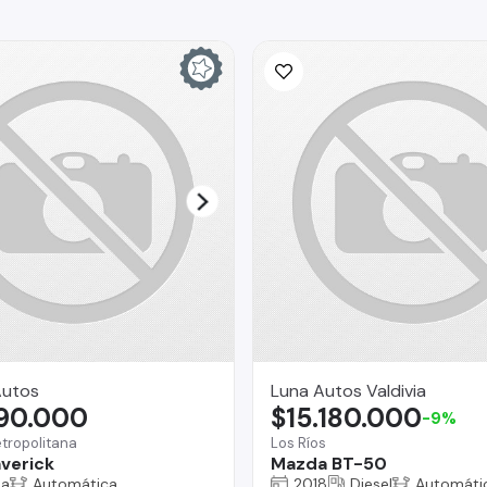
Autos
Luna Autos Valdivia
990.000
$15.180.000
-9%
tropolitana
Los Ríos
verick
Mazda BT-50
na
Automática
2018
Diesel
Automáti