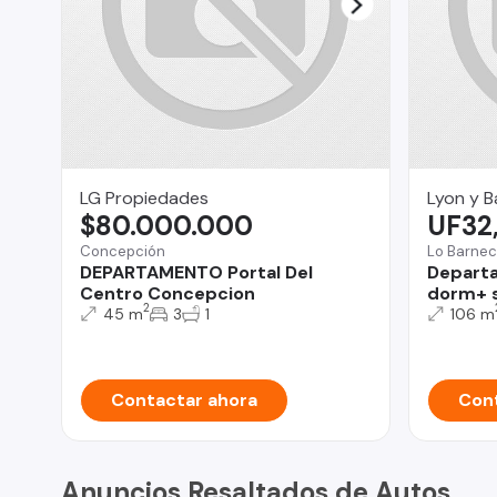
LG Propiedades
Lyon y B
$80.000.000
UF32
Concepción
Lo Barne
DEPARTAMENTO Portal Del
Departa
Centro Concepcion
dorm+ s
2
45 m
3
1
106 m
Contactar ahora
Cont
Anuncios Resaltados de Autos