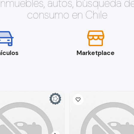
 inmuebles, autos, búsqueda d
consumo en Chile
ículos
Marketplace