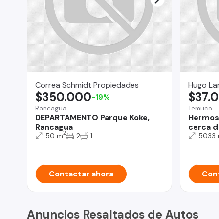
Correa Schmidt Propiedades
Hugo Lan
$350.000
$37.
-19%
Rancagua
Temuco
DEPARTAMENTO Parque Koke,
Hermosa
Rancagua
cerca 
2
50 m
2
1
5033
Contactar ahora
Cont
Anuncios Resaltados de Autos