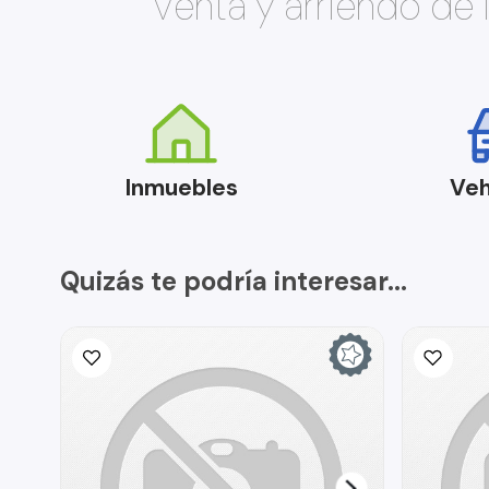
Venta y arriendo de
Inmuebles
Veh
Quizás te podría interesar...