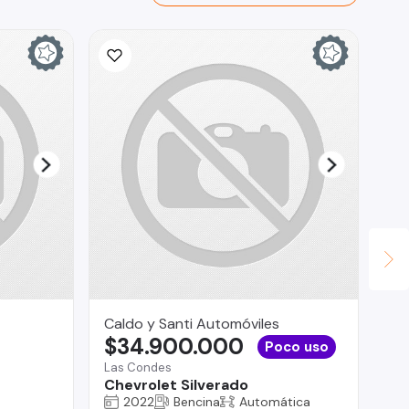
Caldo y Santi Automóviles
La
$34.900.000
$
Poco uso
Las Condes
Os
Chevrolet Silverado
Mi
2022
Bencina
Automática