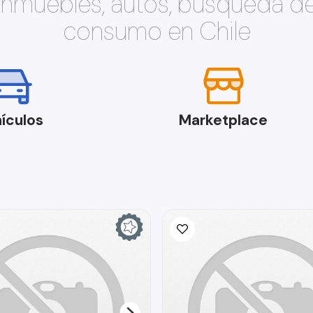
 inmuebles, autos, búsqueda d
consumo en Chile
ículos
Marketplace