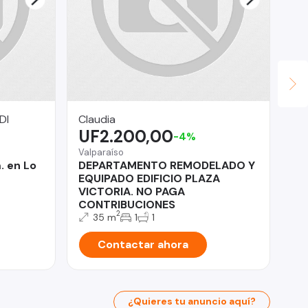
DI
Claudia
Le
UF2.200,00
$
-4%
Valparaíso
Ñu
. en Lo
DEPARTAMENTO REMODELADO Y
RE
EQUIPADO EDIFICIO PLAZA
De
VICTORIA. NO PAGA
CONTRIBUCIONES
2
35 m
1
1
Contactar ahora
¿Quieres tu anuncio aquí?