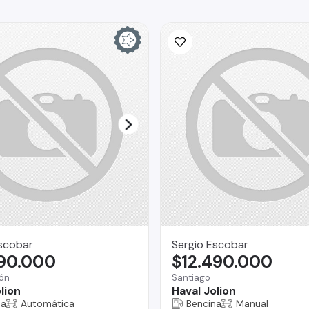
scobar
Sergio Escobar
290.000
$12.490.000
ón
Santiago
lion
Haval Jolion
na
Automática
Bencina
Manual