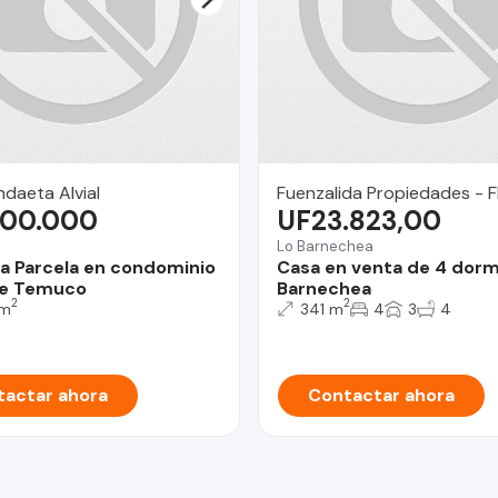
daeta Alvial
Fuenzalida Propiedades - F
000.000
UF23.823,00
Lo Barnechea
 Parcela en condominio
Casa en venta de 4 dorm
de Temuco
Barnechea
2
2
 m
341 m
4
3
4
actar ahora
Contactar ahora