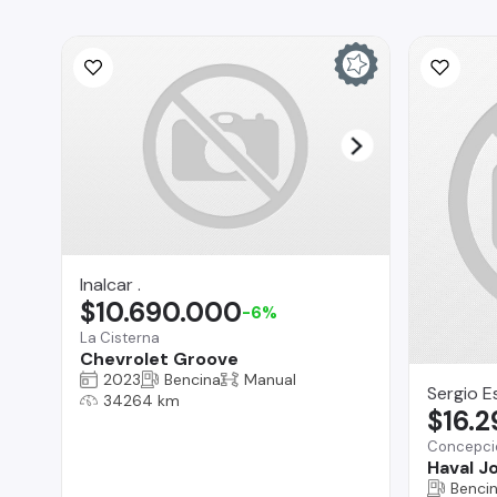
Inalcar .
$10.690.000
-6%
La Cisterna
Chevrolet Groove
2023
Bencina
Manual
Sergio E
34264 km
$16.
Concepci
Haval Jo
Benci