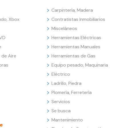
Carpintería, Madera
endo, Xbox
Contratistas Inmobiliarios
Misceláneos
DVD
Herramientas Eléctricas
e
Herramientas Manuales
 de Aire
Herramientas de Gas
oras
Equipo pesado, Maquinaria
Eléctrico
Ladrillo, Piedra
Plomería, Ferretería
Servicios
Se busca
Mantenimiento
e