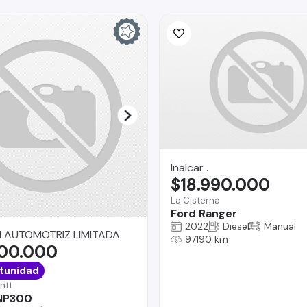
Inalcar .
$18.990.000
La Cisterna
Ford Ranger
2022
Diesel
Manual
 AUTOMOTRIZ LIMITADA
97190 km
900.000
tunidad
ntt
 NP300