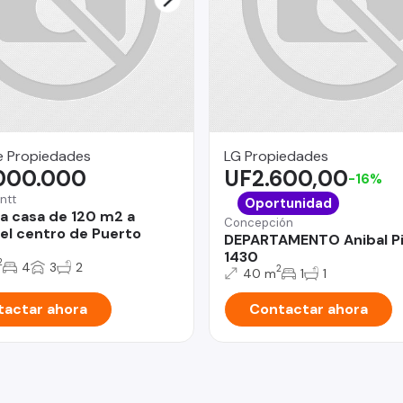
e Propiedades
LG Propiedades
.000.000
UF2.600,00
-16%
ntt
Oportunidad
 casa de 120 m2 a
Concepción
el centro de Puerto
DEPARTAMENTO Anibal P
1430
2
4
3
2
2
40 m
1
1
actar ahora
Contactar ahora