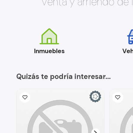
Venta y arriendo de
Inmuebles
Veh
Quizás te podría interesar...