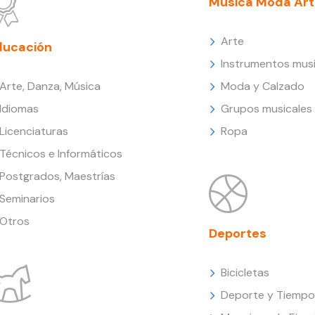
Música Moda Art
Arte
ducación
Instrumentos musi
Arte, Danza, Música
Moda y Calzado
Idiomas
Grupos musicales
Licenciaturas
Ropa
Técnicos e Informáticos
Postgrados, Maestrías
Seminarios
Otros
Deportes
Bicicletas
Deporte y Tiempo 