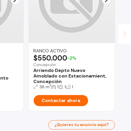
RANCO ACTIVO
ER
$550.000
$
-2%
Concepción
Re
Arriendo Depto Nuevo
OP
Amoblado con Estacionamient,
GR
into
Concepción
2
38 m
1
1
1
Contactar ahora
¿Quieres tu anuncio aquí?