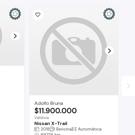
Adolfo Bruna
CA
$11.900.000
$
Valdivia
La 
Nissan X-Trail
To
2018
Bencina
Automática
89725 km