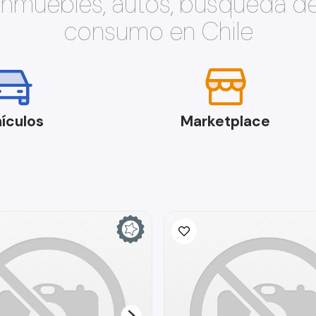
 inmuebles, autos, búsqueda d
consumo en Chile
ículos
Marketplace