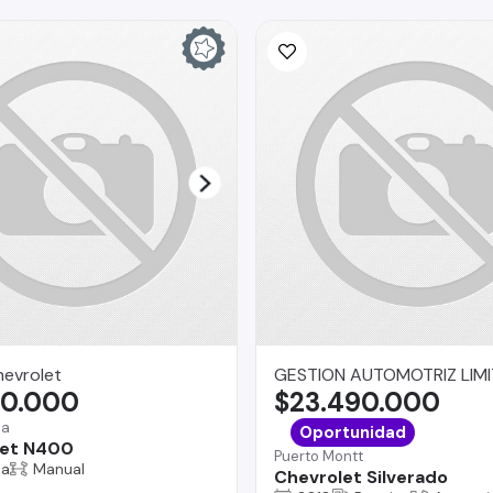
hevrolet
GESTION AUTOMOTRIZ LIM
90.000
$23.490.000
na
Oportunidad
let N400
Puerto Montt
na
Manual
Chevrolet Silverado