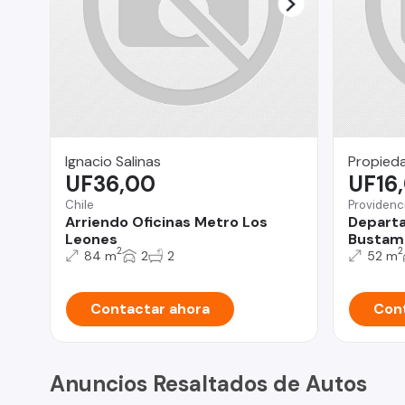
Ignacio Salinas
Propieda
UF36,00
UF16
Chile
Providenc
Arriendo Oficinas Metro Los
Depart
Leones
Bustama
2
2
84 m
2
2
52 m
Contactar ahora
Cont
Anuncios Resaltados de Autos