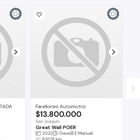
ITADA
Farellones Automotriz
La
$13.800.000
$
San Joaquín
Tal
Great Wall POER
M
2022
Diesel
Manual
83031 km