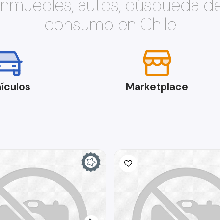
 inmuebles, autos, búsqueda d
consumo en Chile
ículos
Marketplace