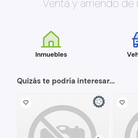
Venta y arriendo de
Inmuebles
Veh
Quizás te podría interesar...