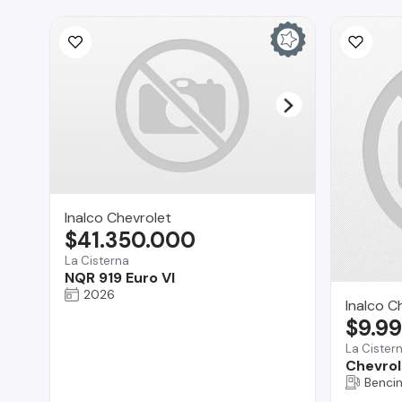
Inalco Chevrolet
$41.350.000
La Cisterna
NQR 919 Euro VI
2026
Inalco C
$9.9
La Cister
Chevro
Benci