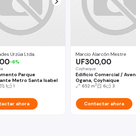
des Urzúa Ltda.
Marcio Alarcón Mestre
,00
UF300,00
-6%
ia
Coyhaique
amento Parque
Edificio Comercial / Aven
nte Metro Santa Isabel
Ogana, Coyhaique
2
1
1
652 m
6
3
actar ahora
Contactar ahora