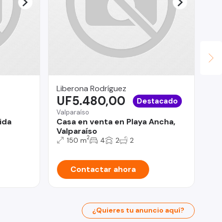
Liberona Rodríguez
Ca
UF5.480,00
$
Destacado
Valparaíso
San
ida
Casa en venta en Playa Ancha,
Me
Valparaíso
2
150 m
4
2
2
Contactar ahora
¿Quieres tu anuncio aquí?