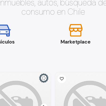
 inmuebles, autos, búsqueda d
consumo en Chile
ículos
Marketplace