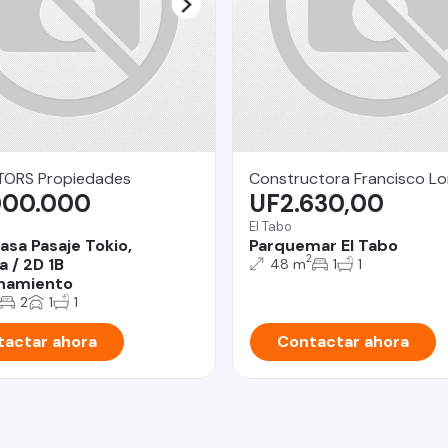
ORS Propiedades
Constructora Francisco Lo
000.000
UF2.630,00
El Tabo
asa Pasaje Tokio,
Parquemar El Tabo
2
a / 2D 1B
48 m
1
1
namiento
2
1
1
actar ahora
Contactar ahora