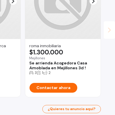
rca
roma inmobiliaria
Po
$1.300.000
$
Mejillones
Pue
Se arrienda Acogedora Casa
Pa
Amoblada en Mejillones 3d !
3
1
2
Contactar ahora
¿Quieres tu anuncio aquí?