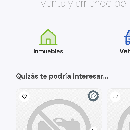
Venta y arriendo de
Inmuebles
Veh
Quizás te podría interesar...