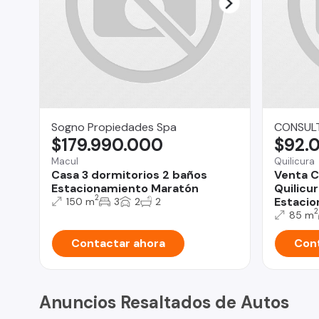
Sogno Propiedades Spa
CONSULT
$179.990.000
$92.
Macul
Quilicura
Casa 3 dormitorios 2 baños
Venta C
Estacionamiento Maratón
Quilicur
2
Estacio
150 m
3
2
2
2
85 m
Contactar ahora
Cont
Anuncios Resaltados de Autos