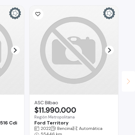
ASC Bilbao
AU
$11.990.000
$
Región Metropolitana
Lo 
516 Cdi
Ford Territory
To
2022
Bencina
Automática
55446 km